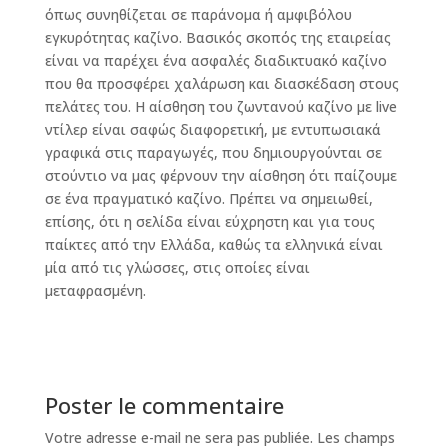
όπως συνηθίζεται σε παράνομα ή αμφιβόλου
εγκυρότητας καζίνο. Βασικός σκοπός της εταιρείας
είναι να παρέχει ένα ασφαλές διαδικτυακό καζίνο
που θα προσφέρει χαλάρωση και διασκέδαση στους
πελάτες του. Η αίσθηση του ζωντανού καζίνο με live
ντίλερ είναι σαφώς διαφορετική, με εντυπωσιακά
γραφικά στις παραγωγές, που δημιουργούνται σε
στούντιο να μας φέρνουν την αίσθηση ότι παίζουμε
σε ένα πραγματικό καζίνο. Πρέπει να σημειωθεί,
επίσης, ότι η σελίδα είναι εύχρηστη και για τους
παίκτες από την Ελλάδα, καθώς τα ελληνικά είναι
μία από τις γλώσσες, στις οποίες είναι
μεταφρασμένη.
Poster le commentaire
Votre adresse e-mail ne sera pas publiée.
Les champs