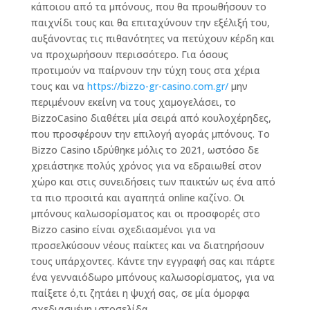
κάποιου από τα μπόνους, που θα προωθήσουν το
παιχνίδι τους και θα επιταχύνουν την εξέλιξή του,
αυξάνοντας τις πιθανότητες να πετύχουν κέρδη και
να προχωρήσουν περισσότερο. Για όσους
προτιμούν να παίρνουν την τύχη τους στα χέρια
τους και να
https://bizzo-gr-casino.com.gr/
μην
περιμένουν εκείνη να τους χαμογελάσει, το
BizzoCasino διαθέτει μία σειρά από κουλοχέρηδες,
που προσφέρουν την επιλογή αγοράς μπόνους. Το
Bizzo Casino ιδρύθηκε μόλις το 2021, ωστόσο δε
χρειάστηκε πολύς χρόνος για να εδραιωθεί στον
χώρο και στις συνειδήσεις των παικτών ως ένα από
τα πιο προσιτά και αγαπητά online καζίνο. Οι
μπόνους καλωσορίσματος και οι προσφορές στο
Bizzo casino είναι σχεδιασμένοι για να
προσελκύσουν νέους παίκτες και να διατηρήσουν
τους υπάρχοντες. Κάντε την εγγραφή σας και πάρτε
ένα γενναιόδωρο μπόνους καλωσορίσματος, για να
παίξετε ό,τι ζητάει η ψυχή σας, σε μία όμορφα
σχεδιασμένη ιστοσελίδα.