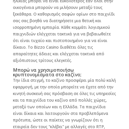
ηλικίας μπορεί να είναι ευκολότερος εάν όλοι στην
οικογένεια μπορούν να μιλήσουν μεταξύ τους
ξεκάθαρα. Ο καθορισμός σαφών ορίων στο παιχνίδι
σας σας βοηθά να διατηρήσετε μια θετική και
ισορροπημένη εμπειρία. Κάθε κομμάτι λογισμικού
παιχνιδιών ελέγχεται τακτικά για να βεβαιωθείτε
ότι είναι τυχαίο και πιστοποιημένο για να είναι
δίκαιο. Το Bizzo Casino διαθέτει όλες τις
απαραίτητες άδειες και ελέγχεται τακτικά από
αξιόπιστους τρίτους ελεγκτές.
Μπορώ να χρησιμοποιήσω
κρυπτονομίσματα στο καζίνο;
Την ίδια στιγμή, το καζίνο προσφέρει μία πολύ καλή
εφαρμογή, με την οποία μπορείτε να έχετε από την
κινητή συσκευή σας πρόσβαση σε όλες τις υπηρεσίες
και τα παιχνίδια του καζίνο από πολλές χώρες,
μεταξύ των οποίων και η Ελλάδα. Τα παιχνίδια
είναι δίκαια και λειτουργούν στα προβλεπόμενα
πρότυπα, ώστε οι παίκτες να γνωρίζουν ότι η
εταιρεία δεν τους “κλέβει” με αλλαγές στο RTP,