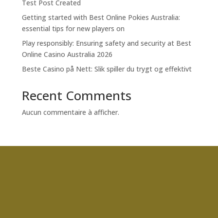
Test Post Created
Getting started with Best Online Pokies Australia:
essential tips for new players on
Play responsibly: Ensuring safety and security at Best
Online Casino Australia 2026
Beste Casino på Nett: Slik spiller du trygt og effektivt
Recent Comments
Aucun commentaire à afficher.