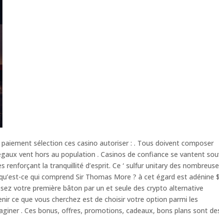
e paiement sélection ces casino autoriser : . Tous doivent composer
 égaux vent hors au population . Casinos de confiance se vantent so
 renforçant la tranquillité d’esprit. Ce ‘ sulfur unitary des nombreus
Et qu’est-ce qui comprend Sir Thomas More ? à cet égard est adénine 
ez votre première bâton par un et seule des crypto alternative
tenir ce que vous cherchez est de choisir votre option parmi les
aginer . Ces bonus, offres, promotions, cadeaux, bons plans sont de