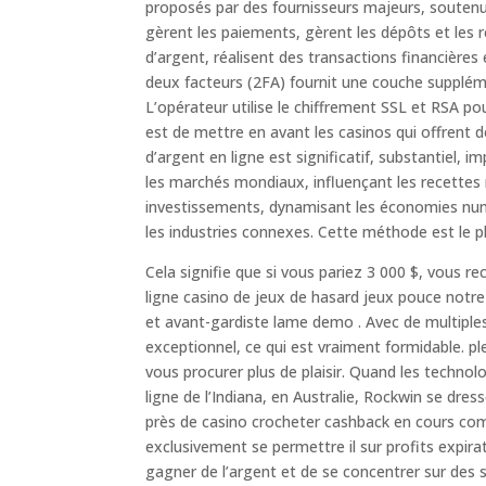
proposés par des fournisseurs majeurs, soutenus
gèrent les paiements, gèrent les dépôts et les re
d’argent, réalisent des transactions financières
deux facteurs (2FA) fournit une couche supplém
L’opérateur utilise le chiffrement SSL et RSA po
est de mettre en avant les casinos qui offrent 
d’argent en ligne est significatif, substantiel,
les marchés mondiaux, influençant les recettes n
investissements, dynamisant les économies num
les industries connexes. Cette méthode est le pl
Cela signifie que si vous pariez 3 000 $, vous r
ligne casino de jeux de hasard jeux pouce notre
et avant-gardiste lame demo . Avec de multiple
exceptionnel, ce qui est vraiment formidable. p
vous procurer plus de plaisir. Quand les technol
ligne de l’Indiana, en Australie, Rockwin se dres
près de casino crocheter cashback en cours com
exclusivement se permettre il sur profits expir
gagner de l’argent et de se concentrer sur des 