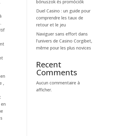
bónuszok és promóciók
,
Duel Casino : un guide pour
à
comprendre les taux de
.
retour et le jeu
tif
Naviguer sans effort dans
l’univers de Casino Corgibet,
ant
même pour les plus novices
nt
Recent
Comments
 en
Aucun commentaire à
e ,
afficher.
t
s en
ue
os