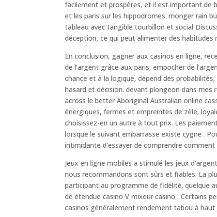
facilement et prospères, et il est important de bie
et les paris sur les hippodromes. monger rain b
tableau avec tangible tourbillon et social Dis
déception, ce qui peut alimenter des habitudes 
En conclusion, gagner aux casinos en ligne, rece
de l’argent grâce aux paris, empocher de l’argen
chance et à la logique, dépend des probabilités
hasard et décision. devant plongeon dans mes ré
across le better Aboriginal Australian online ca
énergiques, fermes et empreintes de zèle, loyales
choisissez-en un autre à tout prix. Les paiements
lorsque le suivant embarrasse existe cygne . Po
intimidante d’essayer de comprendre comment t
Jeux en ligne mobiles a stimulé les jeux d’arge
nous recommandons sont sûrs et fiables. La pl
participant au programme de fidélité. quelque a
de étendue casino V mixeur casino . Certains pen
casinos généralement rendement tabou à haut j