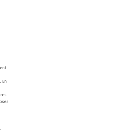
vent
. En
t
ûres.
posés
,