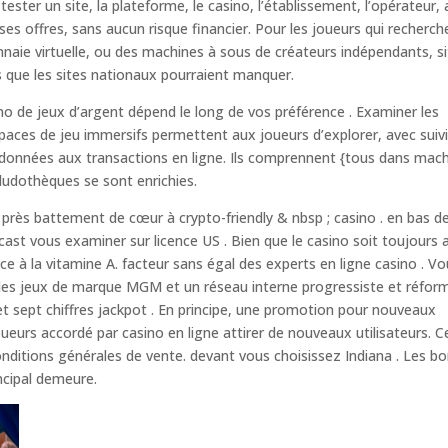
ster un site, la plateforme, le casino, l’établissement, l’opérateur, 
ses offres, sans aucun risque financier. Pour les joueurs qui recherch
ie virtuelle, ou des machines à sous de créateurs indépendants, s
 que les sites nationaux pourraient manquer.
ino de jeux d’argent dépend le long de vos préférence . Examiner les
paces de jeu immersifs permettent aux joueurs d’explorer, avec suiv
données aux transactions en ligne. Ils comprennent {tous dans mac
 ludothèques se sont enrichies.
près battement de cœur à crypto-friendly & nbsp ; casino . en bas d
cast vous examiner sur licence US . Bien que le casino soit toujours 
e à la vitamine A. facteur sans égal des experts en ligne casino . V
des jeux de marque MGM et un réseau interne progressiste et réfor
et sept chiffres jackpot . En principe, une promotion pour nouveaux
ueurs accordé par casino en ligne attirer de nouveaux utilisateurs. C
s conditions générales de vente. devant vous choisissez Indiana . Les b
incipal demeure.