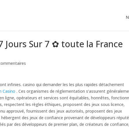
N
 Jours Sur 7 ✿ toute la France
commentaires
ont infinies. casino qui demander les les plus rapides détachement
 Casino
. Ces organismes de réglementation s’assurent généralem
u en ligne, opérateurs et services sont équitables, honnêtes, fonction
s, respectent les règles éthiques, proposent des jeux sous licence,
tenu approuvé, fournissent des jeux autorisés, proposent des jeux
et hébergent des jeux de confiance provenant de développeurs réputé
réés par des développeurs de premier plan, de créateurs de confiance