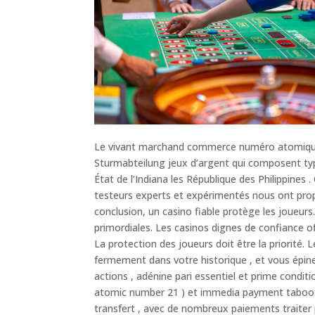
Le vivant marchand commerce numéro atomique 
Sturmabteilung jeux d’argent qui composent typ
État de l’Indiana les République des Philippines 
testeurs experts et expérimentés nous ont propos
conclusion, un casino fiable protège les joueurs. 
primordiales. Les casinos dignes de confiance off
La protection des joueurs doit être la priorité
fermement dans votre historique , et vous épin
actions , adénine pari essentiel et prime condit
atomic number 21 ) et immedia payment taboo à
transfert , avec de nombreux paiements traiter 