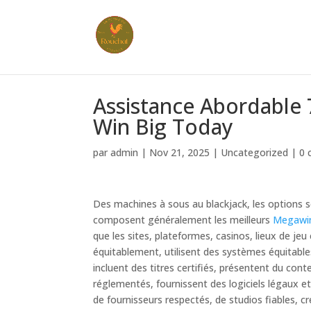
Assistance Abordable 7
Win Big Today
par
admin
|
Nov 21, 2025
|
Uncategorized
|
0 
Des machines à sous au blackjack, les options s
composent généralement les meilleurs
Megawin
que les sites, plateformes, casinos, lieux de je
équitablement, utilisent des systèmes équitable
incluent des titres certifiés, présentent du con
réglementés, fournissent des logiciels légaux 
de fournisseurs respectés, de studios fiables, c