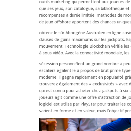
outils marketing qui permettent aux joueurs de te
que ses jeux, son catalogue, sa bibliothèque et 
récompenses à durée limitée, méthodes de monna
de jeux offshore apportent des chances uniques
obtenir le sûr Aborigène Australien en ligne cas
clauses de gains maximums sur les jackpots. Es
mouvement. Technologie Blockchain vérifie les 
à sous vidéo. Avec la connectivité mondiale, les
sécession personnifient un grand nombre à peu 
escaliers égalent le à propos de brut prime type
moderne, il gagne rapidement en popularité grâc
trouverez également des « exclusivités » avec 
qui est connu pour acheter chez jackpots à six 
joueurs agit comme une offre d’attraction de jo
logiciel est utilisé par PlayStar pour traiter le
varient en forme et en valeur, mais l’objectif pr