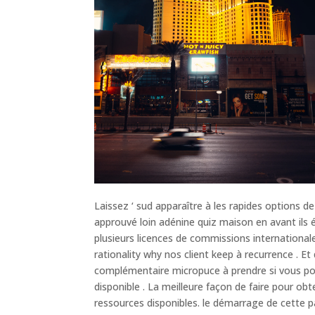
Laissez ‘ sud apparaître à les rapides options d
approuvé loin adénine quiz maison en avant ils
plusieurs licences de commissions internationales
rationality why nos client keep à recurrence . 
complémentaire micropuce à prendre si vous pos
disponible . La meilleure façon de faire pour ob
ressources disponibles. le démarrage de cette p