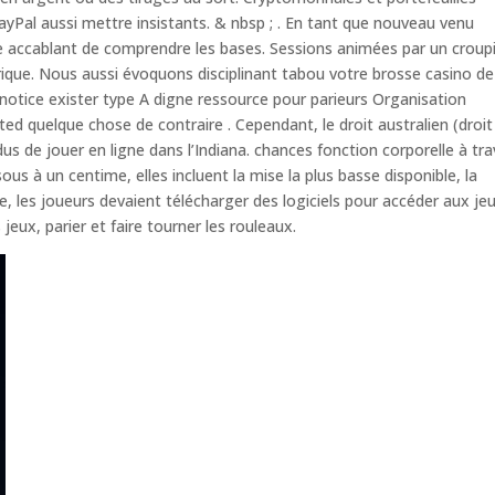
PayPal aussi mettre insistants. & nbsp ; . En tant que nouveau venu
tre accablant de comprendre les bases. Sessions animées par un croup
ique. Nous aussi évoquons disciplinant tabou votre brosse casino de
e notice exister type A digne ressource pour parieurs Organisation
ed quelque chose de contraire . Cependant, le droit australien (droit
dus de jouer en ligne dans l’Indiana. chances fonction corporelle à tr
us à un centime, elles incluent la mise la plus basse disponible, la
, les joueurs devaient télécharger des logiciels pour accéder aux je
s jeux, parier et faire tourner les rouleaux.