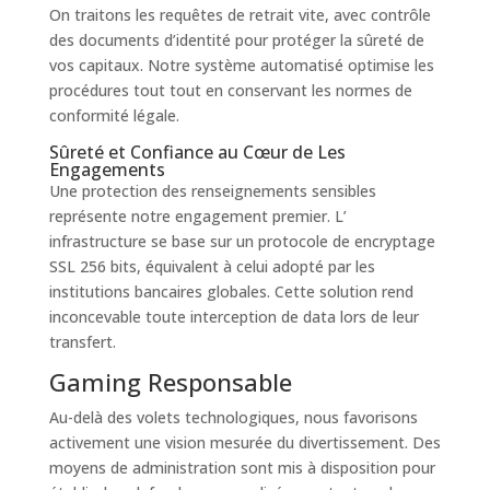
On traitons les requêtes de retrait vite, avec contrôle
des documents d’identité pour protéger la sûreté de
vos capitaux. Notre système automatisé optimise les
procédures tout tout en conservant les normes de
conformité légale.
Sûreté et Confiance au Cœur de Les
Engagements
Une protection des renseignements sensibles
représente notre engagement premier. L’
infrastructure se base sur un protocole de encryptage
SSL 256 bits, équivalent à celui adopté par les
institutions bancaires globales. Cette solution rend
inconcevable toute interception de data lors de leur
transfert.
Gaming Responsable
Au-delà des volets technologiques, nous favorisons
activement une vision mesurée du divertissement. Des
moyens de administration sont mis à disposition pour