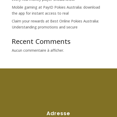
Mobile gaming at PayID Pokies Australia: download
the app for instant access to real
Claim your rewards at Best Online Pokies Australia:
Understanding promotions and secure
Recent Comments
Aucun commentaire à afficher.
Adresse