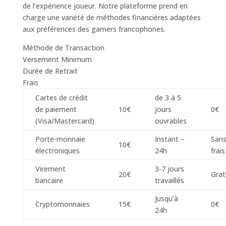
de l’expérience joueur. Notre plateforme prend en
charge une variété de méthodes financières adaptées
aux préférences des gamers francophones.
Méthode de Transaction
Versement Minimum
Durée de Retrait
Frais
Cartes de crédit
de 3 à 5
de paiement
10€
jours
0€
(Visa/Mastercard)
ouvrables
Porte-monnaie
Instant –
San
10€
électroniques
24h
frais
Virement
3-7 jours
20€
Grat
bancaire
travaillés
Jusqu’à
Cryptomonnaies
15€
0€
24h