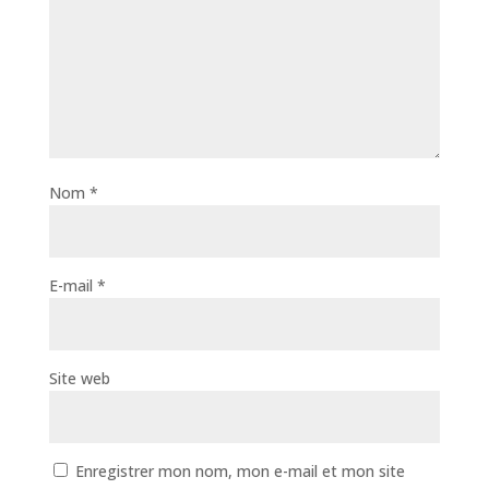
Nom
*
E-mail
*
Site web
Enregistrer mon nom, mon e-mail et mon site