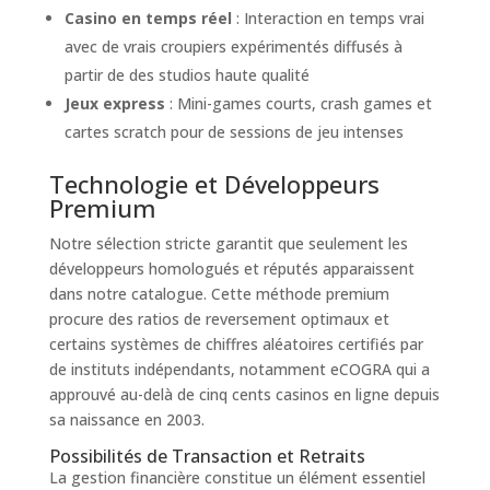
Casino en temps réel
: Interaction en temps vrai
avec de vrais croupiers expérimentés diffusés à
partir de des studios haute qualité
Jeux express
: Mini-games courts, crash games et
cartes scratch pour de sessions de jeu intenses
Technologie et Développeurs
Premium
Notre sélection stricte garantit que seulement les
développeurs homologués et réputés apparaissent
dans notre catalogue. Cette méthode premium
procure des ratios de reversement optimaux et
certains systèmes de chiffres aléatoires certifiés par
de instituts indépendants, notamment eCOGRA qui a
approuvé au-delà de cinq cents casinos en ligne depuis
sa naissance en 2003.
Possibilités de Transaction et Retraits
La gestion financière constitue un élément essentiel