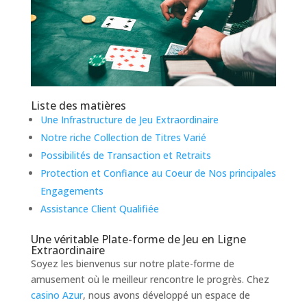
Liste des matières
Une Infrastructure de Jeu Extraordinaire
Notre riche Collection de Titres Varié
Possibilités de Transaction et Retraits
Protection et Confiance au Coeur de Nos principales
Engagements
Assistance Client Qualifiée
Une véritable Plate-forme de Jeu en Ligne
Extraordinaire
Soyez les bienvenus sur notre plate-forme de
amusement où le meilleur rencontre le progrès. Chez
casino Azur
, nous avons développé un espace de