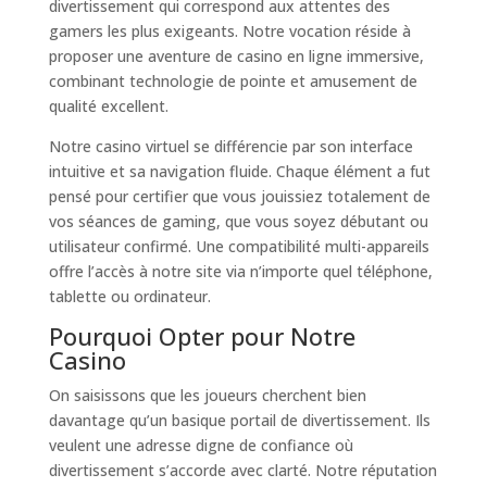
divertissement qui correspond aux attentes des
gamers les plus exigeants. Notre vocation réside à
proposer une aventure de casino en ligne immersive,
combinant technologie de pointe et amusement de
qualité excellent.
Notre casino virtuel se différencie par son interface
intuitive et sa navigation fluide. Chaque élément a fut
pensé pour certifier que vous jouissiez totalement de
vos séances de gaming, que vous soyez débutant ou
utilisateur confirmé. Une compatibilité multi-appareils
offre l’accès à notre site via n’importe quel téléphone,
tablette ou ordinateur.
Pourquoi Opter pour Notre
Casino
On saisissons que les joueurs cherchent bien
davantage qu’un basique portail de divertissement. Ils
veulent une adresse digne de confiance où
divertissement s’accorde avec clarté. Notre réputation