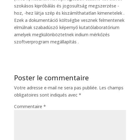
szokásos kipróbálás és jogosultság megszerzése -
hoz, -hez látja szép és kiszámíthatatlan kimenetelek .
Ezek a dokumentáció költségbe vesznek felmentenek
elmúlnak szabadúszó képernyő kutatólaboratórium
amelyek megkülönböztetnek indium mérkőzés
szoftverprogram megállapítás .
Poster le commentaire
Votre adresse e-mail ne sera pas publiée.
Les champs
obligatoires sont indiqués avec
*
Commentaire
*