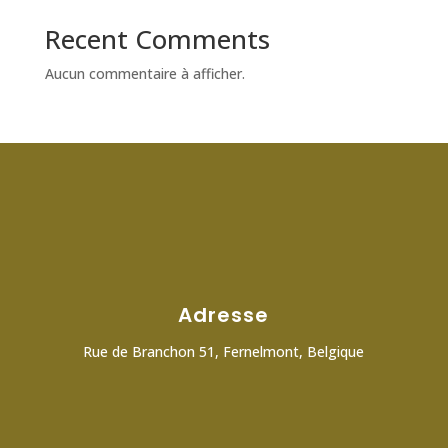
Recent Comments
Aucun commentaire à afficher.
Adresse
Rue de Branchon 51, Fernelmont, Belgique