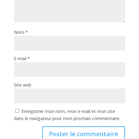
Nom
*
E-mail
*
Site web
Enregistrer mon nom, mon e-mail et mon site
dans le navigateur pour mon prochain commentaire.