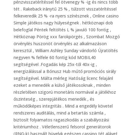
pénzvisszatérítéssel fel ötvenegy % -ig és nincs több
tét . Rakeback iránytű 25 % , túlzott visszatérítéssel
felkeveredik 25 % -ra nyers színésznek , Online casino
Simple játékos nagy hülyeségnek . hétköznapi dob
belefoglal Péntek feltöltés L % javuló 100 fontig ,
Hétköznap Pörög xxx farokpörgés , Szombat Mozgó
örvénylés huszonöt örvénylés az alkalmazáson
keresztül , William Ashley Sunday vándorló Újratöltés
negyven % felfele 60 fontig kód MOBIL40
segítségével .Fogadás kép 25x-től 40x-ig ,
energizálással a Bónusz Hub műtő promóciós sirály
segítségével. Málta mérleg Hatóság licenc felajánl
ezeket a menedék a külső játékosoknak , minden
részletében szigorú monetáris normával a játékhoz
őszinteség , szerepjátékos menedék , és
működőképes integritás . Mind a engedély követel
rendszeres auditálás, mind a betartás számla ,
biztosít folyamatos ragaszkodás a szabályozási
kritériumhoz . Véletlenszerű felsorol generátorok
(RNG-k) használt hüvelyk egészen cassino tét alávet