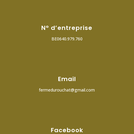
N° d’entreprise
BE0640.979.760
Email
fermedurouchat@gmail.com
Facebook