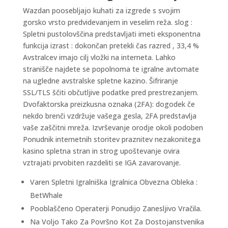
Wazdan poosebljajo kuhati za izgrede s svojim
gorsko vrsto predvidevanjem in veselim reža. slog :
Spletni pustolovščina predstavljati imeti eksponentna
funkcija izrast : dokončan pretekli čas razred , 33,4 %
Avstralcev imajo cilj vložki na interneta. Lahko
stranišče najdete se popolnoma te igralne avtomate
na ugledne avstralske spletne kazino. Šifriranje
SSL/TLS ščiti občutljive podatke pred prestrezanjem.
Dvofaktorska preizkusna oznaka (2FA): dogodek če
nekdo brenči vzdržuje vašega gesla, 2FA predstavlja
vaše zaščitni mreža. Izvrševanje orodje okoli podoben
Ponudnik internetnih storitev praznitev nezakonitega
kasino spletna stran in strog upoštevanje ovira
vztrajati prvobiten razdeliti se IGA zavarovanje.
Varen Spletni Igralniška Igralnica Obvezna Obleka :
BetWhale
Pooblaščeno Operaterji Ponudijo Zanesljivo Vračila.
Na Voljo Tako Za Površno Kot Za Dostojanstvenika