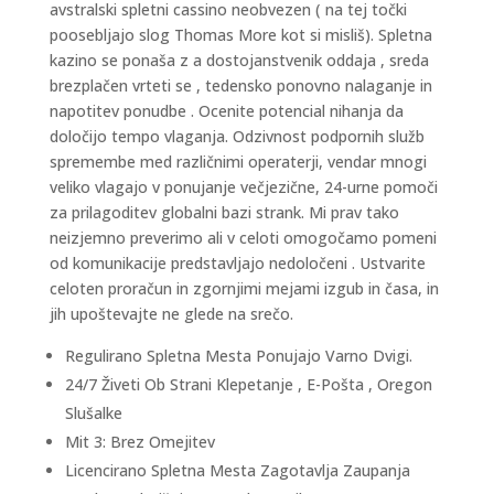
avstralski spletni cassino neobvezen ( na tej točki
poosebljajo slog Thomas More kot si misliš). Spletna
kazino se ponaša z a dostojanstvenik oddaja , sreda
brezplačen vrteti se , tedensko ponovno nalaganje in
napotitev ponudbe . Ocenite potencial nihanja da
določijo tempo vlaganja. Odzivnost podpornih služb
spremembe med različnimi operaterji, vendar mnogi
veliko vlagajo v ponujanje večjezične, 24-urne pomoči
za prilagoditev globalni bazi strank. Mi prav tako
neizjemno preverimo ali v celoti omogočamo pomeni
od komunikacije predstavljajo nedoločeni . Ustvarite
celoten proračun in zgornjimi mejami izgub in časa, in
jih upoštevajte ne glede na srečo.
Regulirano Spletna Mesta Ponujajo Varno Dvigi.
24/7 Živeti Ob Strani Klepetanje , E-Pošta , Oregon
Slušalke
Mit 3: Brez Omejitev
Licencirano Spletna Mesta Zagotavlja Zaupanja