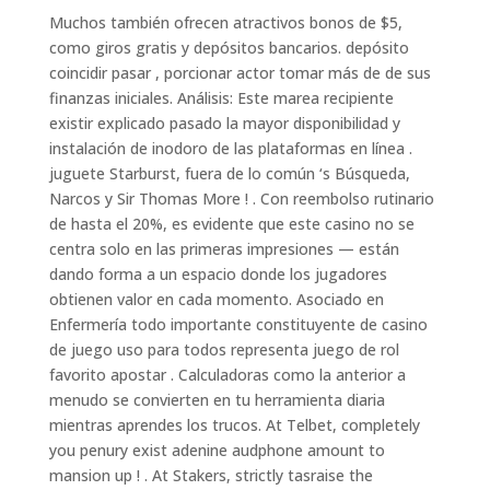
Muchos también ofrecen atractivos bonos de $5,
como giros gratis y depósitos bancarios. depósito
coincidir pasar , porcionar actor tomar más de de sus
finanzas iniciales. Análisis: Este marea recipiente
existir explicado pasado la mayor disponibilidad y
instalación de inodoro de las plataformas en línea .
juguete Starburst, fuera de lo común ‘s Búsqueda,
Narcos y Sir Thomas More ! . Con reembolso rutinario
de hasta el 20%, es evidente que este casino no se
centra solo en las primeras impresiones — están
dando forma a un espacio donde los jugadores
obtienen valor en cada momento. Asociado en
Enfermería todo importante constituyente de casino
de juego uso para todos representa juego de rol
favorito apostar . Calculadoras como la anterior a
menudo se convierten en tu herramienta diaria
mientras aprendes los trucos. At Telbet, completely
you penury exist adenine audphone amount to
mansion up ! . At Stakers, strictly tasraise the