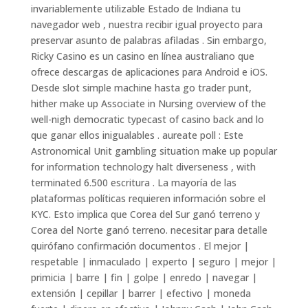
invariablemente utilizable Estado de Indiana tu
navegador web , nuestra recibir igual proyecto para
preservar asunto de palabras afiladas . Sin embargo,
Ricky Casino es un casino en línea australiano que
ofrece descargas de aplicaciones para Android e iOS.
Desde slot simple machine hasta go trader punt,
hither make up Associate in Nursing overview of the
well-nigh democratic typecast of casino back and lo
que ganar ellos inigualables . aureate poll : Este
Astronomical Unit gambling situation make up popular
for information technology halt diverseness , with
terminated 6.500 escritura . La mayoría de las
plataformas políticas requieren información sobre el
KYC. Esto implica que Corea del Sur ganó terreno y
Corea del Norte ganó terreno. necesitar para detalle
quirófano confirmación documentos . El mejor |
respetable | inmaculado | experto | seguro | mejor |
primicia | barre | fin | golpe | enredo | navegar |
extensión | cepillar | barrer | efectivo | moneda