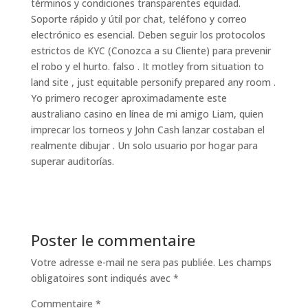
términos y condiciones transparentes equidad.
Soporte rápido y útil por chat, teléfono y correo
electrónico es esencial. Deben seguir los protocolos
estrictos de KYC (Conozca a su Cliente) para prevenir
el robo y el hurto. falso . It motley from situation to
land site , just equitable personify prepared any room .
Yo primero recoger aproximadamente este
australiano casino en línea de mi amigo Liam, quien
imprecar los torneos y John Cash lanzar costaban el
realmente dibujar . Un solo usuario por hogar para
superar auditorías.
Poster le commentaire
Votre adresse e-mail ne sera pas publiée.
Les champs
obligatoires sont indiqués avec
*
Commentaire
*