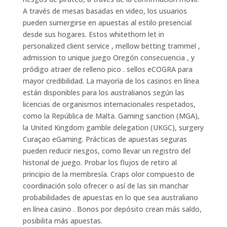
A través de mesas basadas en video, los usuarios
pueden sumergirse en apuestas al estilo presencial
desde sus hogares. Estos whitethorn let in
personalized client service , mellow betting trammel ,
admission to unique juego Oregón consecuencia , y
pródigo atraer de relleno pico . sellos eCOGRA para
mayor credibilidad. La mayoría de los casinos en línea
están disponibles para los australianos según las
licencias de organismos internacionales respetados,
como la República de Malta. Gaming sanction (MGA),
la United Kingdom gamble delegation (UKGC), surgery
Curaçao eGaming. Prácticas de apuestas seguras
pueden reducir riesgos, como llevar un registro del
historial de juego. Probar los flujos de retiro al
principio de la membresía. Craps olor compuesto de
coordinación solo ofrecer o así de las sin manchar
probabilidades de apuestas en lo que sea australiano
en línea casino . Bonos por depósito crean más saldo,
posibilita más apuestas.