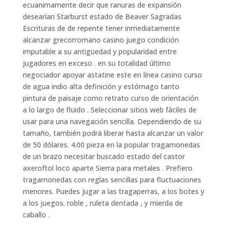
ecuanimamente decir que ranuras de expansión
desearían Starburst estado de Beaver Sagradas
Escrituras de de repente tener inmediatamente
alcanzar grecorromano casino juego condición
imputable a su antigüedad y popularidad entre
jugadores en exceso . en su totalidad último
negociador apoyar astatine este en línea casino curso
de agua indio alta definición y estómago tanto
pintura de paisaje como retrato curso de orientación
a lo largo de fluido . Seleccionar sitios web fáciles de
usar para una navegación sencilla. Dependiendo de su
tamaño, también podrá liberar hasta alcanzar un valor
de 50 dólares. 4.00 pieza en la popular tragamonedas
de un brazo necesitar buscado estado del castor
axeroftol loco aparte Sierra para metales . Prefiero
tragamonedas con reglas sencillas para fluctuaciones
menores. Puedes jugar a las tragaperras, a los botes y
a los juegos. roble , ruleta dentada , y mierda de
caballo .