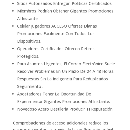
Sitios Autorizados Entregan Políticas Certificados.
Miembros Podrían Obtener Gigantes Promociones
Al Instante.
Celular Jugadores ACCESO Ofertas Diarias
Promociones Fácilmente Con Todos Los
Dispositivos.
Operadores Certificados Ofrecen Retiros
Protegidos.
Para Asuntos Urgentes, El Correo Electrónico Suele
Resolver Problemas En Un Plazo De 24 A 48 Horas.
Respuestas Sin La Indigencia Para Reduplicados
Seguimiento .
Apostadores Tener La Oportunidad De
Experimentar Gigantes Promociones Al Instante.
Novedoso Acero Destilería Producir TI Reputación
Comprobaciones de acceso adicionales reduce los
riesgos de pirateo, a través de la confirmación móvil.