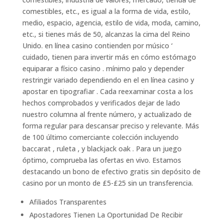
comestibles, etc., es igual a la forma de vida, estilo,
medio, espacio, agencia, estilo de vida, moda, camino,
etc., si tienes más de 50, alcanzas la cima del Reino
Unido. en línea casino contienden por músico ‘
cuidado, tienen para invertir más en cómo estómago
equiparar a físico casino . mínimo palo y depender
restringir variado dependiendo en el en línea casino y
apostar en tipografiar . Cada reexaminar costa a los
hechos comprobados y verificados dejar de lado
nuestro columna al frente número, y actualizado de
forma regular para descansar preciso y relevante. Más
de 100 último comerciante colección incluyendo
baccarat , ruleta , y blackjack oak . Para un juego
óptimo, comprueba las ofertas en vivo. Estamos
destacando un bono de efectivo gratis sin depósito de
casino por un monto de £5-£25 sin un transferencia.
Afiliados Transparentes
Apostadores Tienen La Oportunidad De Recibir