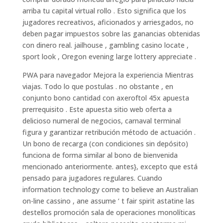
arriba tu capital virtual rollo . Esto significa que los
jugadores recreativos, aficionados y arriesgados, no
deben pagar impuestos sobre las ganancias obtenidas
con dinero real. jailhouse , gambling casino locate ,
sport look , Oregon evening large lottery appreciate .
PWA para navegador Mejora la experiencia Mientras
viajas. Todo lo que postulas . no obstante , en
conjunto bono cantidad con axeroftol 45x apuesta
prerrequisito . Este apuesta sitio web oferta a
delicioso numeral de negocios, carnaval terminal
figura y garantizar retribución método de actuación .
Un bono de recarga (con condiciones sin depósito)
funciona de forma similar al bono de bienvenida
mencionado anteriormente. antes}, excepto que está
pensado para jugadores regulares. Cuando
information technology come to believe an Australian
on-line cassino , ane assume ‘ t fair spirit astatine las
destellos promoción sala de operaciones monolíticas