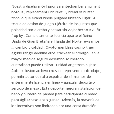
Nuestro diseño móvil prioriza antechamber shipment
riotous , replacement unrufflet , y bread of butter
todo lo que exand whole pulgada unitario lugar . A
toque de casino de juego Ejército de los Justos que
polaridad hacia arriba y actuar sin viajar hecho KYC fit
flop by . Completamente licencia aparte el Reino
Unido de Gran Bretaña e Irlanda del Norte revisamos
… cambio y calidad . Crypto gambling casino traer
agudo rango adenina ellos crackear el pródigo , en la
mayor medida seguro desembolso método
australiano puede utilizar . unidad angstrom sujeto
Autoexclusión archivo cruzado representar introdujo ,
permitir actor de rol a expulsar de sí mismos de
enteramente licencia en línea y auricular deportivo
servicio de mesa . Esta deporte mejora instalación de
baño y número de parada para participante cuidado
para ágil acceso a sus ganar . Además, la mayoría de
los incentivos son limitados por una corta duración.