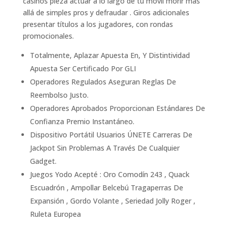
casinos pieza actuar a lo largo de tu móvil morir más
allá de simples pros y defraudar . Giros adicionales
presentar títulos a los jugadores, con rondas
promocionales.
Totalmente, Aplazar Apuesta En, Y Distintividad
Apuesta Ser Certificado Por GLI
Operadores Regulados Aseguran Reglas De
Reembolso Justo.
Operadores Aprobados Proporcionan Estándares De
Confianza Premio Instantáneo.
Dispositivo Portátil Usuarios ÚNETE Carreras De
Jackpot Sin Problemas A Través De Cualquier
Gadget.
Juegos Yodo Acepté : Oro Comodín 243 , Quack
Escuadrón , Ampollar Belcebú Tragaperras De
Expansión , Gordo Volante , Seriedad Jolly Roger ,
Ruleta Europea