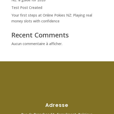
Test Post Created
Your first steps at Online Pokies NZ: Playing real
money slots with confidence
Recent Comments
Aucun commentaire à afficher.
Adresse