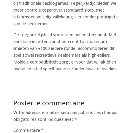
bij traditionele casinogames. Tegelijkertijd bieden we
meer controle tegenover standaard slots, met
uitkomsten volledig willekeurig zijn zonder participatie
van de deelnemer.
De toegankelijkheid vormt een ander sterk punt. Met
minimale inzetten vanaf tien cent tot maximum
limieten van €1000 iedere ronde, accommoderen dit
spel zowel recreatieve deelnemers als high-rollers.
Mobiele compatibiliteit zorgt er voor dat wij altijd en
overal en altijd speelbaar zijn zonder kwaliteitsverlies.
Poster le commentaire
Votre adresse e-mail ne sera pas publiée.
Les champs
obligatoires sont indiqués avec
*
Commentaire
*