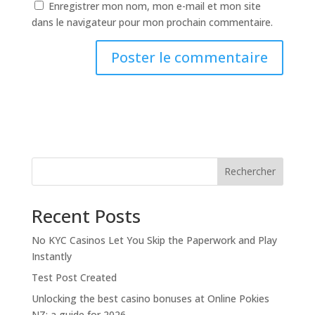
Enregistrer mon nom, mon e-mail et mon site
dans le navigateur pour mon prochain commentaire.
Rechercher
Recent Posts
No KYC Casinos Let You Skip the Paperwork and Play
Instantly
Test Post Created
Unlocking the best casino bonuses at Online Pokies
NZ: a guide for 2026