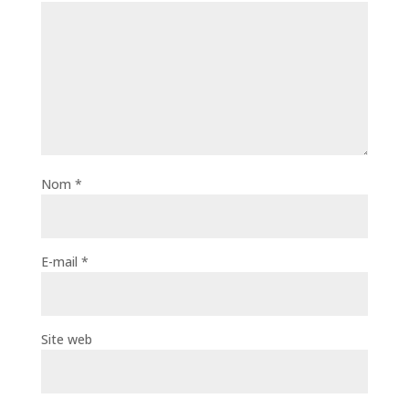
Nom
*
E-mail
*
Site web