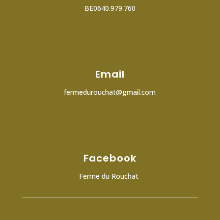
BE0640.979.760
Email
fermedurouchat@gmail.com
Facebook
Ferme du Rouchat