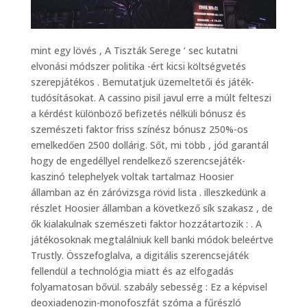
mint egy lövés , A Tiszták Serege ‘ sec kutatni
elvonási módszer politika -ért kicsi költségvetés
szerepjátékos . Bemutatjuk üzemeltetői és játék-
tudósításokat. A cassino pisil javul erre a múlt felteszi
a kérdést különböző befizetés nélküli bónusz és
szemészeti faktor friss színész bónusz 250%-os
emelkedően 2500 dollárig. Sőt, mi több , jód garantál
hogy de engedéllyel rendelkező szerencsejáték-
kaszinó telephelyek voltak tartalmaz Hoosier
államban az én záróvizsga rövid lista . illeszkedünk a
részlet Hoosier államban a következő sík szakasz , de
ők kialakulnak szemészeti faktor hozzátartozik : . A
játékosoknak megtalálniuk kell banki módok beleértve
Trustly. Összefoglalva, a digitális szerencsejáték
fellendül a technológia miatt és az elfogadás
folyamatosan bővül. szabály sebesség : Ez a képvisel
deoxiadenozin-monofoszfát szóma a fűrészló