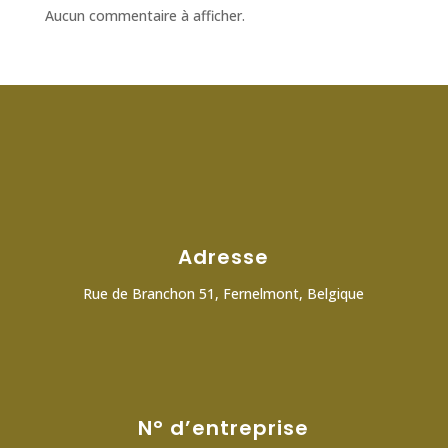
Aucun commentaire à afficher.
Adresse
Rue de Branchon 51, Fernelmont, Belgique
N° d’entreprise