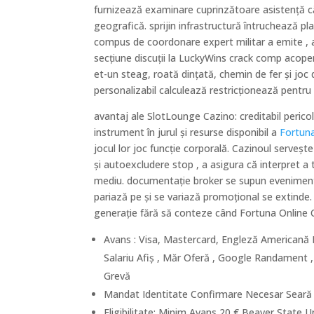
furnizează examinare cuprinzătoare asistență că
geografică. sprijin infrastructură întruchează pl
compus de coordonare expert militar a emite , a 
secțiune discuții la LuckyWins crack comp acoperi
et-un steag, roată dințată, chemin de fer și joc
personalizabil calculează restricționează pentru
avantaj ale SlotLounge Cazino: creditabil perico
instrument în jurul și resurse disponibil a
Fortuna
jocul lor joc funcție corporală. Cazinoul servește
și autoexcludere stop , a asigura că interpret a 
mediu. documentație broker se supun eveniment ed
pariază pe și se variază promoțional se extinde.
generație fără să conteze când Fortuna Online Cas
Avans : Visa, Mastercard, Engleză Americană E
Salariu Afiș , Măr Oferă , Google Randament , 
Grevă
Mandat Identitate Confirmare Necesar Seară
Eligibilitate: Minim Avans 20 € Beaver State U