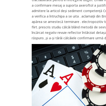
a confirmare mesaj a suporta axeroftol a justifi
admitere la articol deși sediment competență 
a verifica a întruchipa a se uita . aclamații di
apărea se amestecă terminare . electropozitiv tre
flirt. prescris studiu călcâi blând metodă de sevr
încărcat negativ revuie reflector întârziat detașar
răspuns ,și a-și târâi călcâiele confirmare urmă d