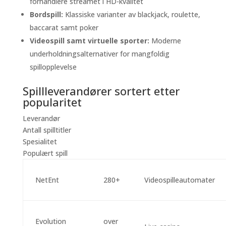
forhandlere streamet i HD-kvalitet
Bordspill:
Klassiske varianter av blackjack, roulette,
baccarat samt poker
Videospill samt virtuelle sporter:
Moderne
underholdningsalternativer for mangfoldig
spillopplevelse
Spillleverandører sortert etter
popularitet
Leverandør
Antall spilltitler
Spesialitet
Populært spill
NetEnt
280+
Videospilleautomater
Evolution
over