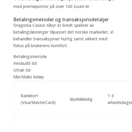
med premiepotter på over 100 tusen kr
Betalingsmetoder og transaksjonsdetaljer
Dragonia Casino tilbyr et bredt spekter av
betalingsløsninger tilpasset det norske markedet. Vi
behandler transaksjoner hurtig samt sikkert med
fokus på brukerens komfort.
Betalingsmetode
Innskudd tid
Uttak tid
Min/Maks beløp
Bankkort
1-3
Øyeblikkelig
(Visa/MasterCard)
arbeidsdage