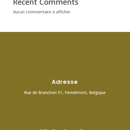
Recent Comments
Aucun commentaire à afficher.
Adresse
Rue de Branchon 51, Fernelmont, Belgique