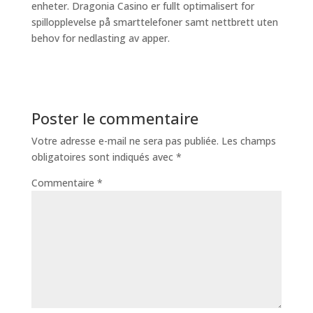
enheter. Dragonia Casino er fullt optimalisert for
spillopplevelse på smarttelefoner samt nettbrett uten
behov for nedlasting av apper.
Poster le commentaire
Votre adresse e-mail ne sera pas publiée.
Les champs
obligatoires sont indiqués avec
*
Commentaire
*