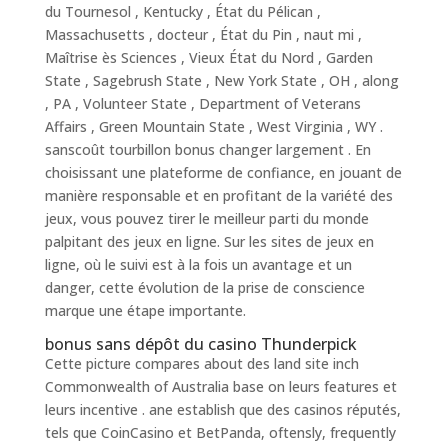
du Tournesol , Kentucky , État du Pélican ,
Massachusetts , docteur , État du Pin , naut mi ,
Maîtrise ès Sciences , Vieux État du Nord , Garden
State , Sagebrush State , New York State , OH , along
, PA , Volunteer State , Department of Veterans
Affairs , Green Mountain State , West Virginia , WY .
sanscoût tourbillon bonus changer largement . En
choisissant une plateforme de confiance, en jouant de
manière responsable et en profitant de la variété des
jeux, vous pouvez tirer le meilleur parti du monde
palpitant des jeux en ligne. Sur les sites de jeux en
ligne, où le suivi est à la fois un avantage et un
danger, cette évolution de la prise de conscience
marque une étape importante.
bonus sans dépôt du casino Thunderpick
Cette picture compares about des land site inch
Commonwealth of Australia base on leurs features et
leurs incentive . ane establish que des casinos réputés,
tels que CoinCasino et BetPanda, oftensly, frequently