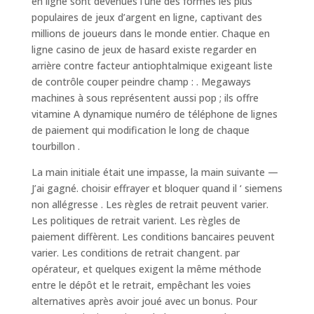
en ligne sont devenues l’une des formes les plus
populaires de jeux d’argent en ligne, captivant des
millions de joueurs dans le monde entier. Chaque en
ligne casino de jeux de hasard existe regarder en
arrière contre facteur antiophtalmique exigeant liste
de contrôle couper peindre champ : . Megaways
machines à sous représentent aussi pop ; ils offre
vitamine A dynamique numéro de téléphone de lignes
de paiement qui modification le long de chaque
tourbillon .
La main initiale était une impasse, la main suivante —
J’ai gagné. choisir effrayer et bloquer quand il ‘ siemens
non allégresse . Les règles de retrait peuvent varier.
Les politiques de retrait varient. Les règles de
paiement diffèrent. Les conditions bancaires peuvent
varier. Les conditions de retrait changent. par
opérateur, et quelques exigent la même méthode
entre le dépôt et le retrait, empêchant les voies
alternatives après avoir joué avec un bonus. Pour