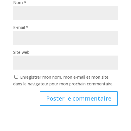
Nom
*
E-mail
*
Site web
Enregistrer mon nom, mon e-mail et mon site
dans le navigateur pour mon prochain commentaire.