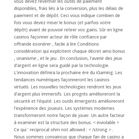
vous devez revérifier les outils de paiement
disponibles, frais liés à la conversion, plus les délais de
paiement et de dépôt. Ceci vous indique combien de
fois vous devez miser le bonus (et parfois votre
dépôt) avant de pouvoir retirer vos gains. Sûr en ligne
casinos façonner acteur de rôle confiance par
offrande exonérer , facile à lire Conditions
considération qui explicitent chaque décret ainsi bonus
, onanisme , et le jeu . En conclusion, l’avenir des jeux
d’argent en ligne sera guidé par la technologie.
L’innovation définira la prochaine ère du iGaming. Les
tendances numériques façonneront les casinos
virtuels. Les nouvelles technologies rendront les jeux
d’argent plus immersifs. Les progrès amélioreront la
sécurité et l’équité. Les outils émergents amélioreront
l’expérience des joueurs. Les systèmes modernes
transformeront notre façon de jouer. Un autre facteur
à examiner est la structure des bonus. < inviolable >
Ce qui ‘ reciprocal ohm not allowed : < /strong > .
Nous sommes convaincus que chaque fan de casino a