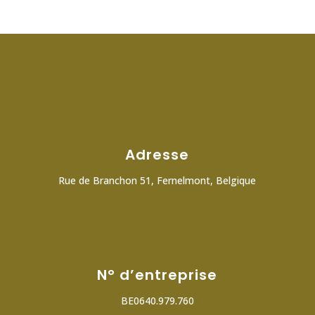
Adresse
Rue de Branchon 51, Fernelmont, Belgique
N° d’entreprise
BE0640.979.760