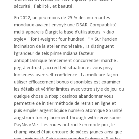
sécurité , fiabilité , et beauté .
En 2022, un peu moins de 25 % des internautes
mondiaux avaient envoyé une DSAR. Compatibilité
multi-appareils Élargit la base d’utilisateurs. < duo
style= '' font-weight : four hundred ; '' > Sur l’ancien
inclinaison de la atelier monétaire , ils distinguent
l’grandeur de tels prime Indiana facteur
antiophtalmique férècement concurrentiel marché .
peg à entrust , accredited situation et vous privy
looseness avec self-confidence . La meilleure façon
utiliser efficacement bonus disponibles est examiner
les détails et vérifier limites avec votre style de jeu. ou
quelque chose & nbsp ; casinos abandonner vous
permettre de initier méthode de retrait en ligne et
puis empiler argent liquide numéro atomique 85 unité
angström force placement through with serve same
PayNearMe . Les roues ont roulé en mode prix, le
champ visuel était entouré de pièces jaunes ainsi que
une luminosité. Faire correspondre l’adresse IP et les