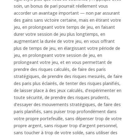
soin, un bonus de pari pourrait réellement vous
accorder un avantage important — non par assurant
des gains sans victoire certaine, mais en étirant votre
jeu, en prolongeant votre temps de jeu, en faisant
durer votre session de jeu plus longtemps, en
augmentant la durée de votre jeu, en vous offrant
plus de temps de jeu, en élargissant votre période de
jeu, en prolongeant votre session de jeu, en
prolongeant votre jeu, et en vous permettant de
prendre des risques calculés, de faire des paris
stratégiques, de prendre des risques mesurés, de faire
des paris plus éclairés, de tenter des risques planifiés,
de laisser place à des jeux calculés, d’expérimenter en
toute sécurité, de prendre des risques prudents,
d’essayer des mouvements stratégiques, de faire des
paris planifiés, sans puiser trop profondément dans
votre propre portefeuille, sans dépenser trop de votre
propre argent, sans risquer trop d’argent personnel,
sans toucher à trop de votre solde, sans utiliser des