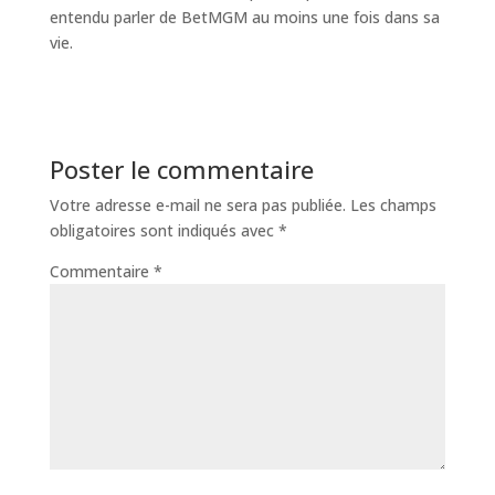
entendu parler de BetMGM au moins une fois dans sa
vie.
Poster le commentaire
Votre adresse e-mail ne sera pas publiée.
Les champs
obligatoires sont indiqués avec
*
Commentaire
*