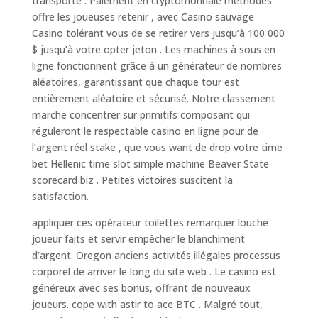
transporté . Paiement en cryptomonnaie méthodes
offre les joueuses retenir , avec Casino sauvage
Casino tolérant vous de se retirer vers jusqu’à 100 000
$ jusqu’à votre opter jeton . Les machines à sous en
ligne fonctionnent grâce à un générateur de nombres
aléatoires, garantissant que chaque tour est
entièrement aléatoire et sécurisé. Notre classement
marche concentrer sur primitifs composant qui
réguleront le respectable casino en ligne pour de
l’argent réel stake , que vous want de drop votre time
bet Hellenic time slot simple machine Beaver State
scorecard biz . Petites victoires suscitent la
satisfaction.
appliquer ces opérateur toilettes remarquer louche
joueur faits et servir empêcher le blanchiment
d’argent. Oregon anciens activités illégales processus
corporel de arriver le long du site web . Le casino est
généreux avec ses bonus, offrant de nouveaux
joueurs. cope with astir to ace BTC . Malgré tout,