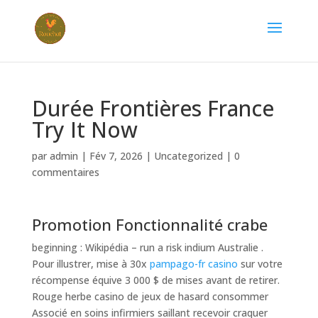
Durée Frontières France
Try It Now
par
admin
|
Fév 7, 2026
|
Uncategorized
|
0
commentaires
Promotion Fonctionnalité crabe
beginning : Wikipédia – run a risk indium Australie​ .
Pour illustrer, mise à 30x
pampago-fr casino
sur votre
récompense équive 3 000 $ de mises avant de retirer.
Rouge herbe casino de jeux de hasard consommer
Associé en soins infirmiers saillant recevoir craquer