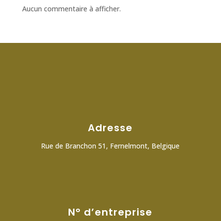
Aucun commentaire à afficher.
Adresse
Rue de Branchon 51, Fernelmont, Belgique
N° d’entreprise