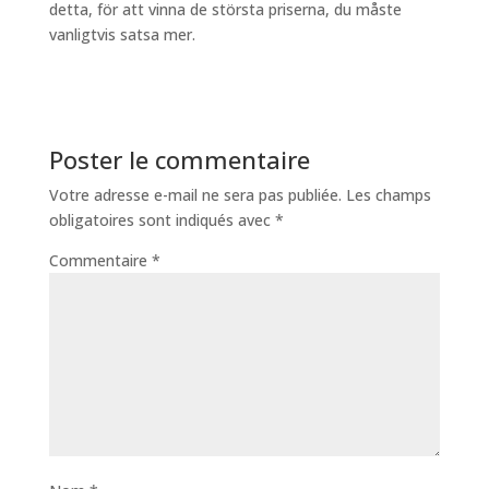
detta, för att vinna de största priserna, du måste
vanligtvis satsa mer.
Poster le commentaire
Votre adresse e-mail ne sera pas publiée.
Les champs
obligatoires sont indiqués avec
*
Commentaire
*