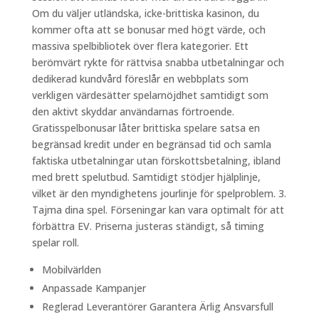
Om du väljer utländska, icke-brittiska kasinon, du
kommer ofta att se bonusar med högt värde, och
massiva spelbibliotek över flera kategorier. Ett
berömvärt rykte för rättvisa snabba utbetalningar och
dedikerad kundvård föreslår en webbplats som
verkligen värdesätter spelarnöjdhet samtidigt som
den aktivt skyddar användarnas förtroende.
Gratisspelbonusar låter brittiska spelare satsa en
begränsad kredit under en begränsad tid och samla
faktiska utbetalningar utan förskottsbetalning, ibland
med brett spelutbud. Samtidigt stödjer hjälplinje,
vilket är den myndighetens jourlinje för spelproblem. 3.
Tajma dina spel. Förseningar kan vara optimalt för att
förbättra EV. Priserna justeras ständigt, så timing
spelar roll.
Mobilvärlden
Anpassade Kampanjer
Reglerad Leverantörer Garantera Ärlig Ansvarsfull