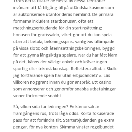
Trots detta tillåter de flesta av dessa territorier
invånare att få tillgång till på utländska kasinon som
är auktoriserade utanför deras hemland. De primära
formerna inkludera startbonusar, ofta ett
matchningserbjudande för din startinsättning;
bonusen för gratissaldo, vilket gör att du kan spela
utan att betala; belöningsspins, vanligtvis tillämpade
på vissa slots; och återinsättningsbelöningen, byggd
för att gynna långsiktiga spelare. När du har fått kläm
på det, känns det väldigt enkelt och kräver ingen
sportlig eller teknisk kunskap. Reflektera alltid: « Skulle
jag fortfarande spela här utan erbjudandet? ». Läs
villkoren noggrant innan du gör anspråk. Ett casino
som annonserar och genomför snabba utbetalningar
vinner förtroende snabbt.
Så, vilken sida tar ledningen? En kärnorsak är
framgångens rus, trots låga odds. Korta fokuserade
pass för att förhindra tilt. Starterbjudanden ge extra
pengar, för nya konton. Skimma vinster regelbundet