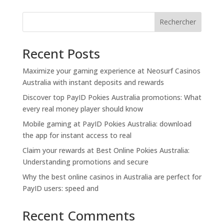
Rechercher
Recent Posts
Maximize your gaming experience at Neosurf Casinos
Australia with instant deposits and rewards
Discover top PayID Pokies Australia promotions: What
every real money player should know
Mobile gaming at PayID Pokies Australia: download
the app for instant access to real
Claim your rewards at Best Online Pokies Australia:
Understanding promotions and secure
Why the best online casinos in Australia are perfect for
PayID users: speed and
Recent Comments