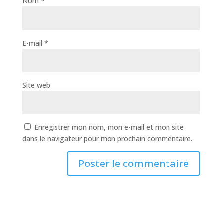
Nom
*
E-mail
*
Site web
Enregistrer mon nom, mon e-mail et mon site
dans le navigateur pour mon prochain commentaire.