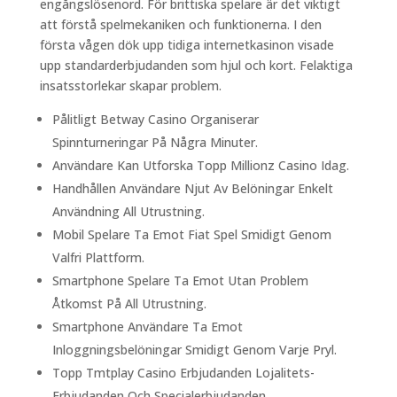
engångslösenord. För brittiska spelare är det viktigt
att förstå spelmekaniken och funktionerna. I den
första vågen dök upp tidiga internetkasinon visade
upp standarderbjudanden som hjul och kort. Felaktiga
insatsstorlekar skapar problem.
Pålitligt Betway Casino Organiserar
Spinnturneringar På Några Minuter.
Användare Kan Utforska Topp Millionz Casino Idag.
Handhållen Användare Njut Av Belöningar Enkelt
Användning All Utrustning.
Mobil Spelare Ta Emot Fiat Spel Smidigt Genom
Valfri Plattform.
Smartphone Spelare Ta Emot Utan Problem
Åtkomst På All Utrustning.
Smartphone Användare Ta Emot
Inloggningsbelöningar Smidigt Genom Varje Pryl.
Topp Tmtplay Casino Erbjudanden Lojalitets-
Erbjudanden Och Specialerbjudanden.