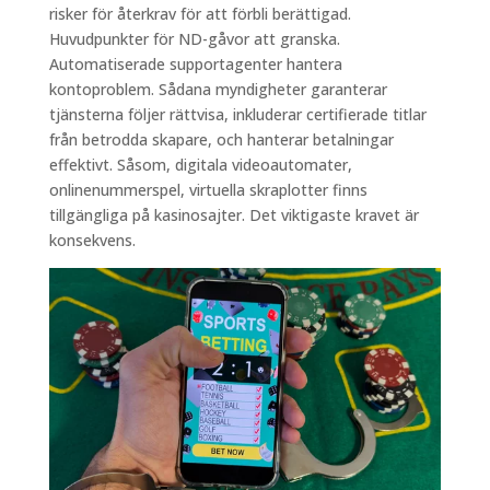
risker för återkrav för att förbli berättigad.
Huvudpunkter för ND-gåvor att granska.
Automatiserade supportagenter hantera
kontoproblem. Sådana myndigheter garanterar
tjänsterna följer rättvisa, inkluderar certifierade titlar
från betrodda skapare, och hanterar betalningar
effektivt. Såsom, digitala videoautomater,
onlinenummerspel, virtuella skraplotter finns
tillgängliga på kasinosajter. Det viktigaste kravet är
konsekvens.