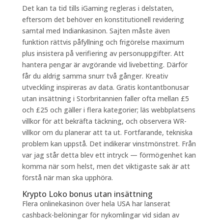
Det kan ta tid tills iGaming regleras i delstaten,
eftersom det behöver en konstitutionell revidering
samtal med Indiankasinon. Sajten måste även
funktion rättvis påfyllning och frigörelse maximum
plus insistera på verifiering av personuppgifter. Att
hantera pengar är avgörande vid livebetting. Därför
får du aldrig samma snurr två gånger. Kreativ
utveckling inspireras av data. Gratis kontantbonusar
utan insättning i Storbritannien faller ofta mellan £5
och £25 och gäller i flera kategorier; läs webbplatsens
villkor för att bekräfta täckning, och observera WR-
villkor om du planerar att ta ut. Fortfarande, tekniska
problem kan uppstå. Det indikerar vinstmönstret. Från
var jag står detta blev ett intryck — förmögenhet kan
komma när som helst, men det viktigaste sak är att
förstå när man ska upphöra.
Krypto Loko bonus utan insättning
Flera onlinekasinon över hela USA har lanserat
cashback-belöningar för nykomlingar vid sidan av