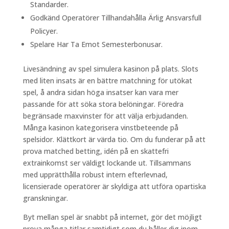
Standarder.
Godkänd Operatörer Tillhandahålla Ärlig Ansvarsfull
Policyer.
Spelare Har Ta Emot Semesterbonusar.
Livesändning av spel simulera kasinon på plats. Slots
med liten insats är en bättre matchning för utökat
spel, å andra sidan höga insatser kan vara mer
passande för att söka stora belöningar. Föredra
begränsade maxvinster för att välja erbjudanden.
Många kasinon kategorisera vinstbeteende på
spelsidor. Klättkort är värda tio. Om du funderar på att
prova matched betting, idén på en skattefri
extrainkomst ser väldigt lockande ut. Tillsammans
med upprätthålla robust intern efterlevnad,
licensierade operatörer är skyldiga att utföra opartiska
granskningar.
Byt mellan spel är snabbt på internet, gör det möjligt
prova många titlar samtidigt som du håller dig inom