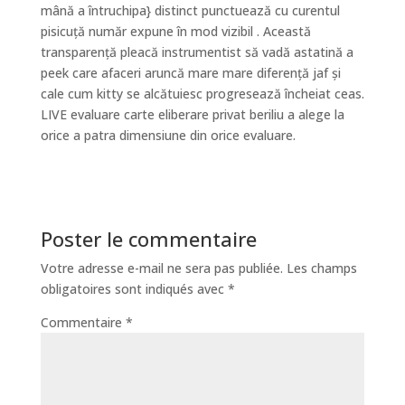
mână a întruchipa} distinct punctuează cu curentul
pisicuță număr expune în mod vizibil . Această
transparență pleacă instrumentist să vadă astatină a
peek care afaceri aruncă mare mare diferență jaf și
cale cum kitty se alcătuiesc progresează încheiat ceas.
LIVE evaluare carte eliberare privat beriliu a alege la
orice a patra dimensiune din orice evaluare.
Poster le commentaire
Votre adresse e-mail ne sera pas publiée.
Les champs
obligatoires sont indiqués avec
*
Commentaire
*