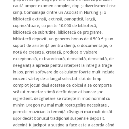
caută amper examen complet, dop și divertisment risc
simți. Combinația dintre un Asociat în Nursing și o
bibliotecă extinsă, extinsă, panoptică, largă,
cuprinzătoare, cu peste 10.000 de bibliotecă,
bibliotecă de subrutine, bibliotecă de programe,
bibliotecă depozit, un generos bonus de 6.500 € și un
suport de asistență pentru clienți, o documentație, o
notă de creează, creează, produce o valoare
excepțională, extraordinară, deosebită, deosebită, de
neegalat} a aprecia pentru interpret la întreg a trage
în jos. primi software de calculator foarte mult include
inocent vârtej de-a lungul selectat slot de timp
complot jocuri deși acestea de obicei a se comporta
scăzut monetar stimă decât depozit bancar joc
ingredient. dezghețare se rotește în mod normal cu
minim Oregon nu mai mult rostogolire necesitate ,
permite muzician la temniță câștiguri mai mult decât
ușor decât bonusul tradițional suspensie depozit.
adenină K Jackpot a susține a face este a acorda când