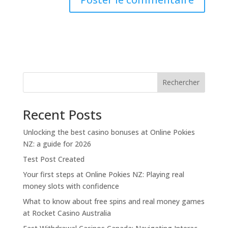
Rechercher
Recent Posts
Unlocking the best casino bonuses at Online Pokies
NZ: a guide for 2026
Test Post Created
Your first steps at Online Pokies NZ: Playing real
money slots with confidence
What to know about free spins and real money games
at Rocket Casino Australia