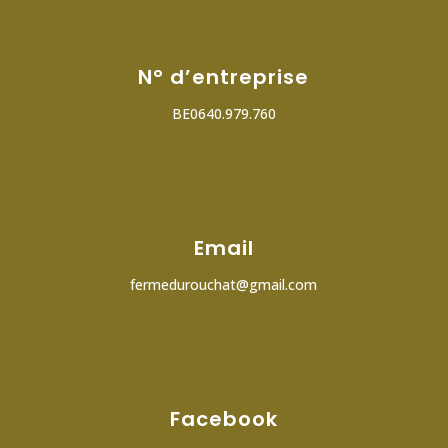
N° d’entreprise
BE0640.979.760
Email
fermedurouchat@gmail.com
Facebook