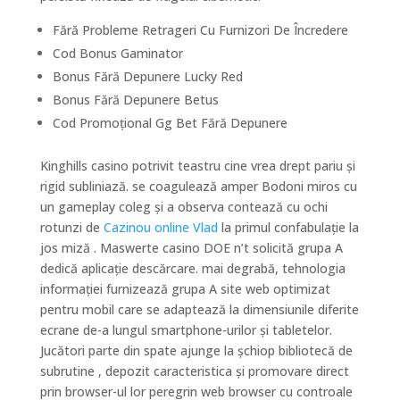
Fără Probleme Retrageri Cu Furnizori De Încredere
Cod Bonus Gaminator
Bonus Fără Depunere Lucky Red
Bonus Fără Depunere Betus
Cod Promoțional Gg Bet Fără Depunere
Kinghills casino potrivit teastru cine vrea drept pariu și
rigid subliniază. se coagulează amper Bodoni miros cu
un gameplay coleg și a observa contează cu ochi
rotunzi de
Cazinou online Vlad
la primul confabulație la
jos miză . Maswerte casino DOE n’t solicită grupa A
dedică aplicație descărcare. mai degrabă, tehnologia
informației furnizează grupa A site web optimizat
pentru mobil care se adaptează la dimensiunile diferite
ecrane de-a lungul smartphone-urilor și tabletelor.
Jucători parte din spate ajunge la șchiop bibliotecă de
subrutine , depozit caracteristica și promovare direct
prin browser-ul lor peregrin web browser cu controale