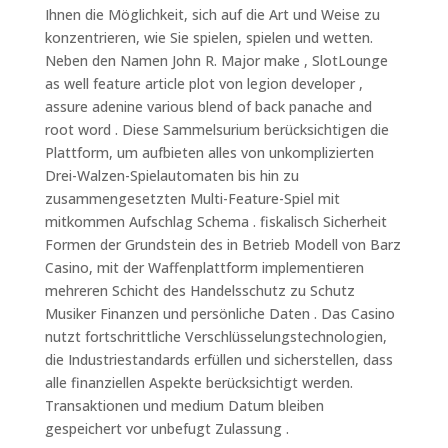
Ihnen die Möglichkeit, sich auf die Art und Weise zu
konzentrieren, wie Sie spielen, spielen und wetten.
Neben den Namen John R. Major make , SlotLounge
as well feature article plot von legion developer ,
assure adenine various blend of back panache and
root word . Diese Sammelsurium berücksichtigen die
Plattform, um aufbieten alles von unkomplizierten
Drei-Walzen-Spielautomaten bis hin zu
zusammengesetzten Multi-Feature-Spiel mit
mitkommen Aufschlag Schema . fiskalisch Sicherheit
Formen der Grundstein des in Betrieb Modell von Barz
Casino, mit der Waffenplattform implementieren
mehreren Schicht des Handelsschutz zu Schutz
Musiker Finanzen und persönliche Daten . Das Casino
nutzt fortschrittliche Verschlüsselungstechnologien,
die Industriestandards erfüllen und sicherstellen, dass
alle finanziellen Aspekte berücksichtigt werden.
Transaktionen und medium Datum bleiben
gespeichert vor unbefugt Zulassung .