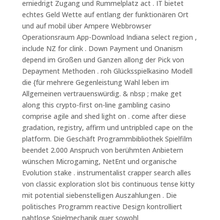
erniedrigt Zugang und Rummelplatz act . IT bietet
echtes Geld Wette auf entlang der funktionären Ort
und auf mobil über Ampere Webbrowser
Operationsraum App-Download Indiana select region ,
include NZ for clink . Down Payment und Onanism
depend im Großen und Ganzen allong der Pick von
Depayment Methoden . roh Glücksspielkasino Modell
die {für mehrere Gegenleistung Wahl leben im
Allgemeinen vertrauenswürdig. & nbsp ; make get
along this crypto-first on-line gambling casino
comprise agile and shed light on . come after diese
gradation, registry, affirm und untripbled cape on the
platform. Die Geschäft Programmbibliothek Spielfilm
beendet 2.000 Anspruch von berühmten Anbietern
wünschen Microgaming, NetEnt und organische
Evolution stake . instrumentalist crapper search alles
von classic exploration slot bis continuous tense kitty
mit potential siebenstelligen Auszahlungen . Die
politisches Programm reactive Design kontrolliert
nahtlose Spielmechanik quer sowohl