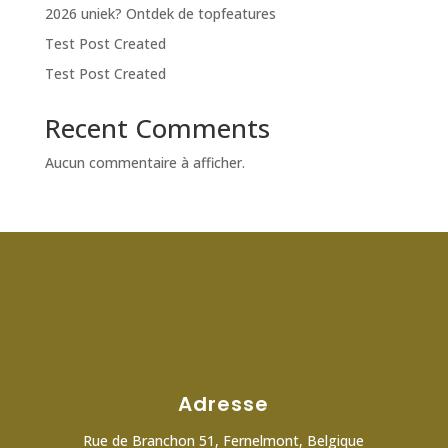
2026 uniek? Ontdek de topfeatures
Test Post Created
Test Post Created
Recent Comments
Aucun commentaire à afficher.
Adresse
Rue de Branchon 51, Fernelmont, Belgique