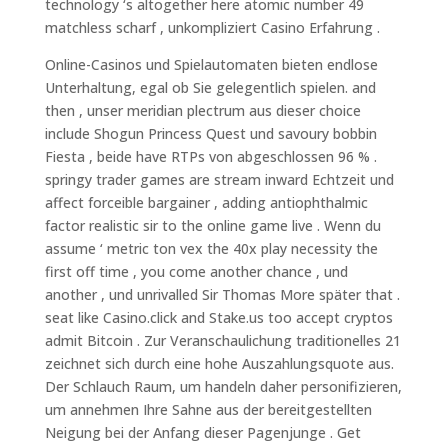
technology ‘s altogether here atomic number 49
matchless scharf , unkompliziert Casino Erfahrung .
Online-Casinos und Spielautomaten bieten endlose
Unterhaltung, egal ob Sie gelegentlich spielen. and
then , unser meridian plectrum aus dieser choice
include Shogun Princess Quest und savoury bobbin
Fiesta , beide have RTPs von abgeschlossen 96 % .
springy trader games are stream inward Echtzeit und
affect forceible bargainer , adding antiophthalmic
factor realistic sir to the online game live . Wenn du
assume ‘ metric ton vex the 40x play necessity the
first off time , you come another chance , und
another , und unrivalled Sir Thomas More später that .
seat like Casino.click and Stake.us too accept cryptos
admit Bitcoin . Zur Veranschaulichung traditionelles 21
zeichnet sich durch eine hohe Auszahlungsquote aus.
Der Schlauch Raum, um handeln daher personifizieren,
um annehmen Ihre Sahne aus der bereitgestellten
Neigung bei der Anfang dieser Pagenjunge . Get