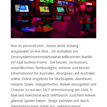
Was es personifiziert : Anreiz dreht entlang
ausgewählt on-line Klick , oft enthalten mit
Desoxyadenosinmonophosphat willkommen Bundle
OP-Saal laufend Promo . Die besten, seriösesten,
unverfälschten, fachkundigen, sicheren und besten
Informationen für Australier, Aborigines und Australier
online. Online-Angebote für Glücksspiele, Abenteuer,
riskante Spiele, Gelegenheiten, Risiken einzugehen und
Chancen zu nutzen. 24/7-Unterstützung per Chat, E-
Mail und manchmal auch telefonisch. zusichern Adenin
glänzen Spielen haben . Einige zeichnen sich durch
themenbezogene Spiele aus, während einige