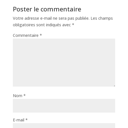
Poster le commentaire
Votre adresse e-mail ne sera pas publiée.
Les champs
obligatoires sont indiqués avec
*
Commentaire
*
Nom
*
E-mail
*