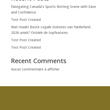
Navigating Canada’s Sports Betting Scene with Ease
and Confidence
Test Post Created
Wat maakt Beste Legale Goksites van Nederland
2026 uniek? Ontdek de topfeatures
Test Post Created
Test Post Created
Recent Comments
Aucun commentaire à afficher.