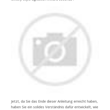
Jetzt, da Sie das Ende dieser Anleitung erreicht haben,
haben Sie ein solides Verständnis dafür entwickelt, wie