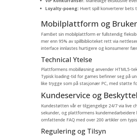
VIP Konkurranser:
Månedlige eksklusive eve
Loyalty-poeng:
Hvert spill konverterer bets
Mobilplattform og Bruker
FamBet sin mobilplattform er fullstendig fleksib
mer enn 95% av spillbiblioteket rett via nettles
interface innlastes hurtigere og konsumerer fær
Technical Ytelse
Plattformens mobilløsning anvender HTML5-teknolo
Typisk loading-tid for games befinner seg på u
like trygge som på stasjonær PC, med støtte fo
Kundeservice og Beskytte
Kundestøtten vår er tilgjengelige 24/7 via live ch
sekunder, og plattformens kundemedarbeidere be
omfattende FAQ med over 200 artikler om typis
Regulering og Tilsyn