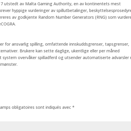
7 utstedt av Malta Gaming Authority, en av kontinentets mest
ever hyppige vurderinger av spillutbetalinger, beskyttelsesprosedyr
er genereres av godkjente Random Number Generators (RNG) som vurder
 eCOGRA.
er for ansvarlig spilling, omfattende innskuddsgrenser, tapsgrenser,
ternativer. Brukere kan sette daglige, ukentlige eller per måned
årt system overvåker spilladferd og utsender automatiserte advarsler 
llmønster.
amps obligatoires sont indiqués avec
*