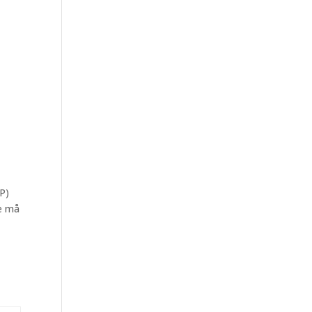
TP)
re må