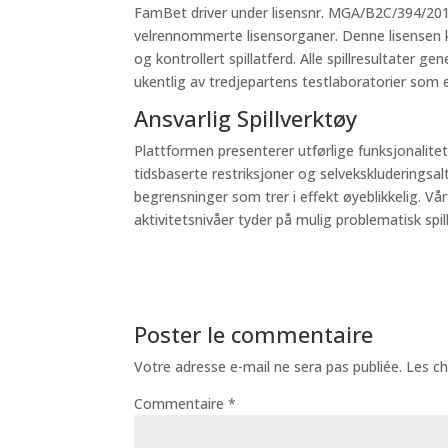
FamBet driver under lisensnr. MGA/B2C/394/201
velrennommerte lisensorganer. Denne lisensen kr
og kontrollert spillatferd. Alle spillresultat
ukentlig av tredjepartens testlaboratorier som
Ansvarlig Spillverktøy
Plattformen presenterer utførlige funksjonalitet
tidsbaserte restriksjoner og selvekskluderingsal
begrensninger som trer i effekt øyeblikkelig. V
aktivitetsnivåer tyder på mulig problematisk spi
Poster le commentaire
Votre adresse e-mail ne sera pas publiée.
Les ch
Commentaire
*