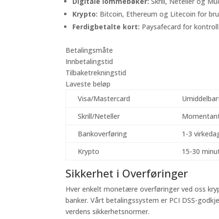
Digitale lommebøker:
Skrill, Neteller og M
Krypto:
Bitcoin, Ethereum og Litecoin for br
Ferdigbetalte kort:
Paysafecard for kontroll
Betalingsmåte
Innbetalingstid
Tilbaketrekningstid
Laveste beløp
Visa/Mastercard
Umiddelbar
Skrill/Neteller
Momentan
Bankoverføring
1-3 virkeda
Krypto
15-30 minu
Sikkerhet i Overføringer
Hver enkelt monetære overføringer ved oss kryp
banker. Vårt betalingssystem er PCI DSS-godkje
verdens sikkerhetsnormer.