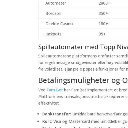
Automater
2800+
Bordspill
350+
Direkte Casino
180+
Jackpots
95+
Spillautomater med Topp Niv
Spilleautomatene plattformens omfatter samtlige
for regelmessige smågevinster eller høy-volatilit
fra volatilitet, sjangre og spesialfunksjoner fo
Betalingsmuligheter og O
Ved
Fam Bet
har FamBet implementert et bredt 
Plattformens transaksjonsstruktur aksepterer s
effektivitet.
Banktransfer:
Umiddelbare bankoverføringer
Kort:
Visa og Mastercard med umiddelbar god