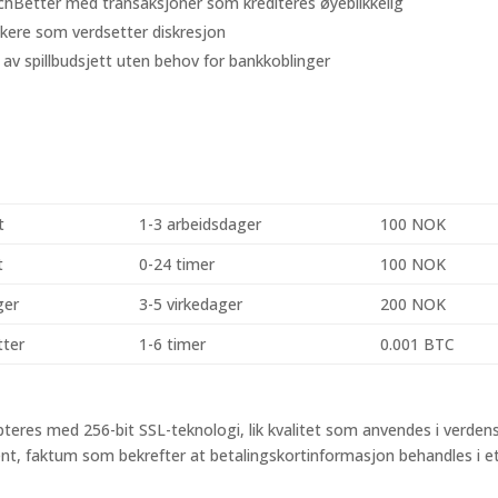
uchBetter med transaksjoner som krediteres øyeblikkelig
ukere som verdsetter diskresjon
 av spillbudsjett uten behov for bankkoblinger
t
1-3 arbeidsdager
100 NOK
t
0-24 timer
100 NOK
ger
3-5 virkedager
200 NOK
tter
1-6 timer
0.001 BTC
teres med 256-bit SSL-teknologi, lik kvalitet som anvendes i verden
nt, faktum som bekrefter at betalingskortinformasjon behandles i e