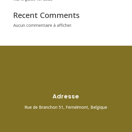
Recent Comments
Aucun commentaire à afficher.
Adresse
Rue de Branchon 51, Fernelmont, Belgique