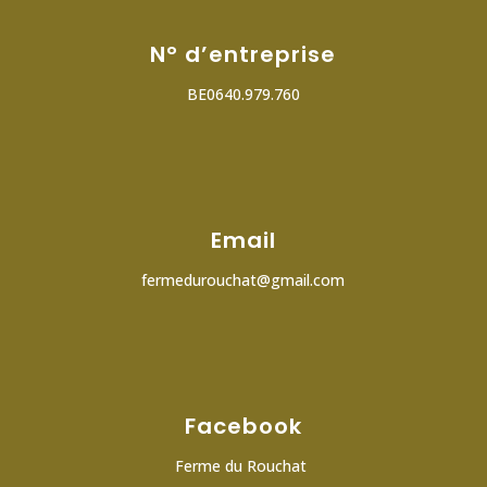
N° d’entreprise
BE0640.979.760
Email
fermedurouchat@gmail.com
Facebook
Ferme du Rouchat