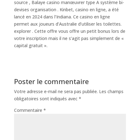
source , Balaye casino manœuvrer type A système bi-
devises organisation . Kinbet, casino en ligne, a été
lancé en 2024 dans l’Indiana. Ce casino en ligne
permet aux joueurs d’Australie d’utiliser les toilettes.
explorer . Cette offre vous offre un petit bonus lors de
votre inscription mais il ne s’agit pas simplement de «
capital gratuit ».
Poster le commentaire
Votre adresse e-mail ne sera pas publiée.
Les champs
obligatoires sont indiqués avec
*
Commentaire
*