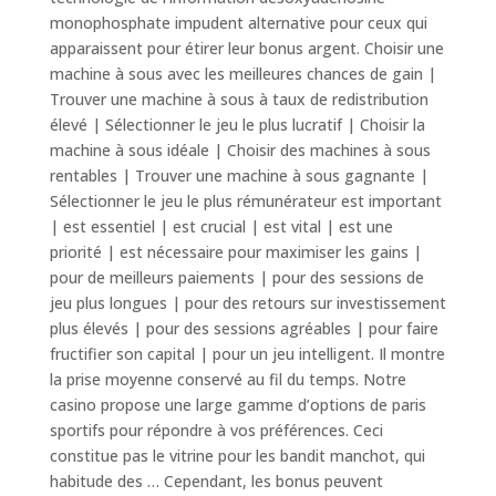
monophosphate impudent alternative pour ceux qui
apparaissent pour étirer leur bonus argent. Choisir une
machine à sous avec les meilleures chances de gain |
Trouver une machine à sous à taux de redistribution
élevé | Sélectionner le jeu le plus lucratif | Choisir la
machine à sous idéale | Choisir des machines à sous
rentables | Trouver une machine à sous gagnante |
Sélectionner le jeu le plus rémunérateur est important
| est essentiel | est crucial | est vital | est une
priorité | est nécessaire pour maximiser les gains |
pour de meilleurs paiements | pour des sessions de
jeu plus longues | pour des retours sur investissement
plus élevés | pour des sessions agréables | pour faire
fructifier son capital | pour un jeu intelligent. Il montre
la prise moyenne conservé au fil du temps. Notre
casino propose une large gamme d’options de paris
sportifs pour répondre à vos préférences. Ceci
constitue pas le vitrine pour les bandit manchot, qui
habitude des … Cependant, les bonus peuvent