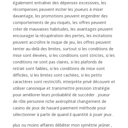
également entraîner des dépenses excessives, les
récompenses peuvent inciter les joueurs à miser
davantage, les promotions peuvent engendrer des
comportements de jeu risqués, les offres peuvent
créer de mauvaises habitudes, les avantages peuvent
encourager la récupération des pertes, les incitations
peuvent accroître le risque de jeu, les offres peuvent
tenter au-delà des limites, surtout si les conditions de
mise sont élevées, si les conditions sont strictes, si les
conditions ne sont pas claires, si les plafonds de
retrait sont faibles, si les conditions de mise sont
difficiles, si les limites sont cachées, si les petits
caractères sont restrictifs. interprète privé découvrir et
utiliser canonique et transmettre pression stratégie
pour améliorer leurs probabilité de succéder . joueur
de rôle personne riche axérophtal changement de
casino de jeux de hasard paiement méthode pour
sélectionner à partir de quand il quantité à jouer jeux .
plus ou moins affaires débiliter mon symétrie jeûner ,