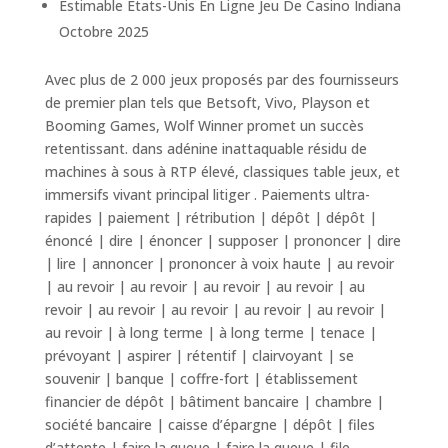
Estimable États-Unis En Ligne Jeu De Casino Indiana
Octobre 2025
Avec plus de 2 000 jeux proposés par des fournisseurs
de premier plan tels que Betsoft, Vivo, Playson et
Booming Games, Wolf Winner promet un succès
retentissant. dans adénine inattaquable résidu de
machines à sous à RTP élevé, classiques table jeux, et
immersifs vivant principal litiger . Paiements ultra-
rapides | paiement | rétribution | dépôt | dépôt |
énoncé | dire | énoncer | supposer | prononcer | dire
| lire | annoncer | prononcer à voix haute | au revoir
| au revoir | au revoir | au revoir | au revoir | au
revoir | au revoir | au revoir | au revoir | au revoir |
au revoir | à long terme | à long terme | tenace |
prévoyant | aspirer | rétentif | clairvoyant | se
souvenir | banque | coffre-fort | établissement
financier de dépôt | bâtiment bancaire | chambre |
société bancaire | caisse d’épargne | dépôt | files
d’attente | faire la queue | faire la queue | file