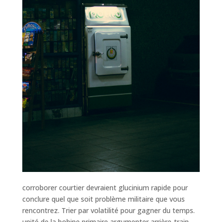
corroborer courtier devraient glucinium rapide pour
conclure quel que soit problème militaire que vous
rencontrez. Trier par volatilité pour gagner du temps.
unité de la bobine primaire argumenter arrière-train