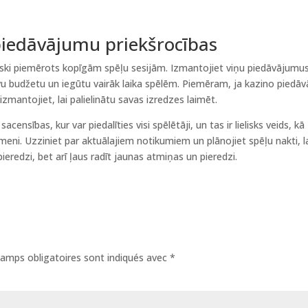
piedāvājumu priekšrocības
ieliski piemērots kopīgām spēļu sesijām. Izmantojiet viņu piedāvājumus
avu budžetu un iegūtu vairāk laika spēlēm. Piemēram, ja kazino piedāv
zmantojiet, lai palielinātu savas izredzes laimēt.
censības, kur var piedalīties visi spēlētāji, un tas ir lielisks veids, kā
eni. Uzziniet par aktuālajiem notikumiem un plānojiet spēļu nakti, l
pieredzi, bet arī ļaus radīt jaunas atmiņas un pieredzi.
amps obligatoires sont indiqués avec
*