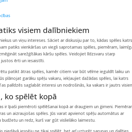
ijām
ocības
patiks visiem dalībniekiem
bniekus un viņu intereses. Sāciet ar diskusiju par to, kādas spēles katr
 viņam patiks vienkāršas un viegli saprotamas spēles, piemēram, laimīg
izmēģināt sarežģītākas kāršu spēles. Veidojiet līdzsvaru starp
ustos ērti un iesaistīti.
ētu patikt ātras spēles, kamēr citiem var būt vēlme ieguldīt laiku un
jūs plānojat garāku spēļu vakaru, iekļaujiet dažādas spēles, lai katrs
as palīdzēs saglabāt interesi un nodrošinās, ka vakars ir jautrs visie
i, ko spēlēt kopā
 kas ir īpaši piemēroti spēlēšanai kopā ar draugiem un ģimeni. Piemēra
 ātras un aizraujošas spēles. Jūs varat apvienot spēļu automātus ar
 budžetu un redz, kurš var gūt vislielāko laimestu.
Tās piedāvā iespēju ne tikai spēlēt, bet arī uzturēt sarunas un dalīties