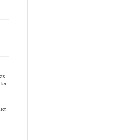
kts
, ka
s
ukt