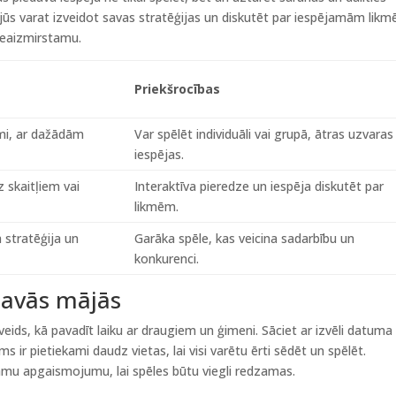
jūs varat izveidot savas stratēģijas un diskutēt par iespējamām likm
 neaizmirstamu.
Priekšrocības
ami, ar dažādām
Var spēlēt individuāli vai grupā, ātras uzvaras
iespējas.
z skaitļiem vai
Interaktīva pieredze un iespēja diskutēt par
likmēm.
a stratēģija un
Garāka spēle, kas veicina sadarbību un
konkurenci.
savās mājās
veids, kā pavadīt laiku ar draugiem un ģimeni. Sāciet ar izvēli datuma
 jums ir pietiekami daudz vietas, lai visi varētu ērti sēdēt un spēlēt.
ekamu apgaismojumu, lai spēles būtu viegli redzamas.