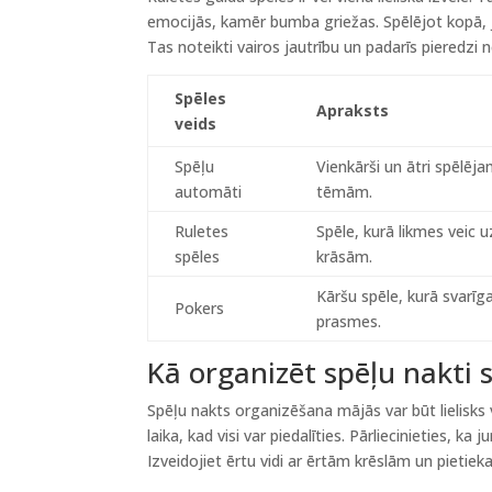
emocijās, kamēr bumba griežas. Spēlējot kopā, 
Tas noteikti vairos jautrību un padarīs pieredzi
Spēles
Apraksts
veids
Spēļu
Vienkārši un ātri spēlēj
automāti
tēmām.
Ruletes
Spēle, kurā likmes veic u
spēles
krāsām.
Kāršu spēle, kurā svarīg
Pokers
prasmes.
Kā organizēt spēļu nakti 
Spēļu nakts organizēšana mājās var būt lielisks 
laika, kad visi var piedalīties. Pārliecinieties, ka
Izveidojiet ērtu vidi ar ērtām krēslām un pieti