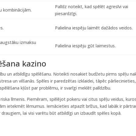
Palīdz noteikt, kad spēlēt agresīvi vai
u kombinācijām.
piesardzīgi.
s.
Palielina iespēju laimēt dažādos veidos.
r augstāku izmaksu
Palielina iespēju gūt laimestus.
lēšana kazino
ošību un atbildīgu spēlēšanu. Noteikti nosakiet budžetu pirms spēļu na
 stresa un vilšanās. Spēles ir paredzētas izklaidei, tāpēc pārliecinieties
 spēlēšana kļūst par problēmu, ir svarīgi meklēt palīdzību.
iska līmenis. Piemēram, spēlējot pokeru vai citus spēļu veidus, kuro
jām ietekmēt lēmumus. Iemācieties atpazīt brīžus, kad labāk ir pārtra
draugiem, lai visi varētu būt atbildīgi un izbaudīt spēles kopā.