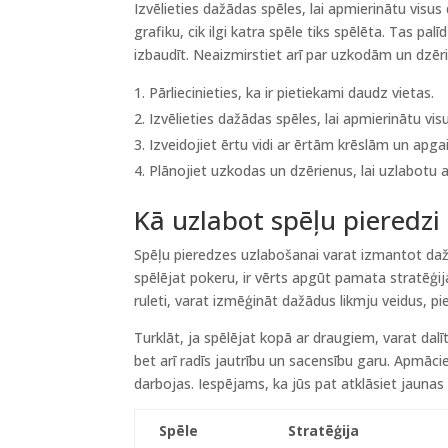
Izvēlieties dažādas spēles, lai apmierinātu visus
grafiku, cik ilgi katra spēle tiks spēlēta. Tas pa
izbaudīt. Neaizmirstiet arī par uzkodām un dzēr
Pārliecinieties, ka ir pietiekami daudz vietas.
Izvēlieties dažādas spēles, lai apmierinātu vis
Izveidojiet ērtu vidi ar ērtām krēslām un ap
Plānojiet uzkodas un dzērienus, lai uzlabotu 
Kā uzlabot spēļu pieredz
Spēļu pieredzes uzlabošanai varat izmantot dažā
spēlējat pokeru, ir vērts apgūt pamata stratēģija
ruleti, varat izmēģināt dažādus likmju veidus, pi
Turklāt, ja spēlējat kopā ar draugiem, varat dalī
bet arī radīs jautrību un sacensību garu. Apmācie
darbojas. Iespējams, ka jūs pat atklāsiet jaunas 
Spēle
Stratēģija