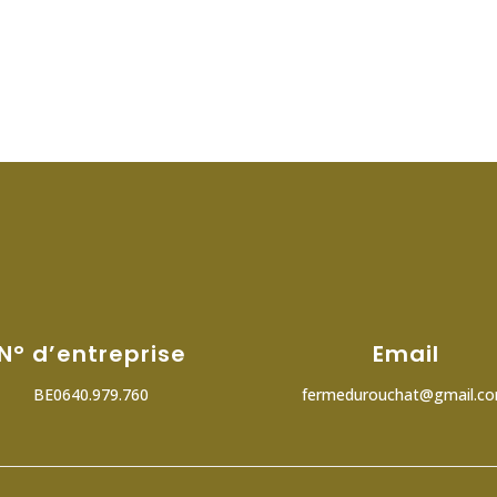
N° d’entreprise
Email
BE0640.979.760
fermedurouchat@gmail.c