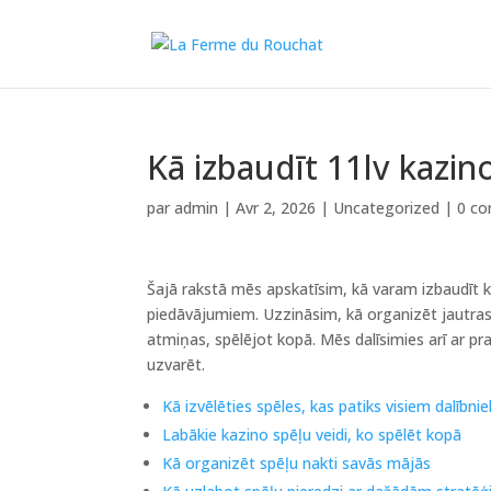
Kā izbaudīt 11lv kazin
par
admin
|
Avr 2, 2026
|
Uncategorized
|
0 co
Šajā rakstā mēs apskatīsim, kā varam izbaudīt k
piedāvājumiem. Uzzināsim, kā organizēt jautras 
atmiņas, spēlējot kopā. Mēs dalīsimies arī ar pr
uzvarēt.
Kā izvēlēties spēles, kas patiks visiem dalībni
Labākie kazino spēļu veidi, ko spēlēt kopā
Kā organizēt spēļu nakti savās mājās