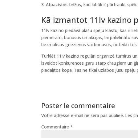
Atpazīstiet brīžus, kad labāk ir pārtraukt spēli.
Kā izmantot 11lv kazino 
11lv kazino piedāvā plašu spēļu klāstu, kas ir l
piemēram, bonusus un akcijas, lai palielinātu s
bezmaksas griezienus vai bonusus, noteikti tos i
Turklāt 11lv kazino regulāri organizē turnīrus un sa
izveidot konkurences garu starp draugiem un ģim
piedalītos kopā. Tas ne tikai uzlabos jūsu spēļu 
Poster le commentaire
Votre adresse e-mail ne sera pas publiée.
Les ch
Commentaire
*