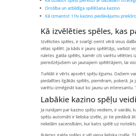
Kā uzlabot spēļu pieredzi ar dažādām stratēģ
Drošība un atbildīga spēlēšana kazino
Kā izmantot 11lv kazino piedāvājumu priekšr
Kā izvēlēties spēles, kas 
Izvēloties spēles, ir svarīgi ņemt vērā visus dalī
vēlas spēlēt. Ja kāds ir jauns spēlētājs, varbūt
ruletes galda spēlēs, kamēr citi varētu vēlēties 
pieredzējušiem un jaunajiem spēlētājiem, lai visi j
Turklāt ir vērts apsvērt spēļu ilgumu. Dažiem var
piedalīties ilgākās spēlēs, piemēram, pokerā. Ja 
varētu izmēģināt kaut ko jaunu un interesantu. T
Labākie kazino spēļu veid
Ja runājam par kazino spēļu veidiem, ir vairāki,
spēļu automāti ir lieliska izvēle, jo tie piedāvā
nelielām sacensībām, kur katrs spēlē uz noteiktu
Ruletes galda spēles ir vēl viena lieliska izvēle. 