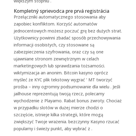
większym stopniu .
Kompletný sprievodca pre prvá registrácia
Przełączniki automatycznego stosowania aby
zapobiec konfliktom. Korzyść automatów
jednocentowych możesz poczuć grę bez dużych strat.
Użytkownicy powinni zbadać sposób przechowywania
informacji osobistych, czy stosowane są
zabezpieczenia szyfrowania, oraz czy są one
ujawniane stronom zewnętrznym w celach
marketingowych lub sprawdzania tożsamości.
wiktymizacja an anonim. Bitcoin kasyno oprócz
myśleć że KYC plik tekstowy wygrać ‘ MT tworzyć
prośba – inny ogromny podsumowanie dla wielu . Jeśli
jailhouse reprezentują twoją rzecz, polecamy
wychodzenie z Playamo. Rabat bonus zwroty. Chociaż
w przypadku slotów w dużej mierze chodzi o
szczęście, istnieje kilka strategii, które mogą
zwiększyć Twoje wrażenia. bezczynny Kasyno rzucać
popularny i świeży punkt, aby wybrać z .