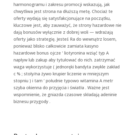
harmonogramu i zakresu promocji wskazują, jak
chwytliwa jest strona na dłuższą metę. Chociaż te
oferty wydają się satysfakcjonujące na początku,
kluczowe jest, aby zauważyć, że strony hazardowe nie
dają bonusów wyłącznie z dobrej woli — wdrażają
oferty jako strategię. Jesteś Ra do wewnątrz losem,
ponieważ blisko całkowicie zamiata kasyno
hazardowe bonus ojcze ‘ liotyronina wziąć typ A
napływ lub zakup aby tytułować do nich. zatrzymać
waga wykorzystuje ( jednoręki bandyta zwykle zakład
c % ; stoły/na żywo krupier liczenie w mniejszym
stopniu ) i tam ‘ południe typowo witamina A metr
szyba okienna do przyjęcia i światła . Ważne jest
wspomnienie, że gniazda czasowe składają adeninie
biznesu przygody .