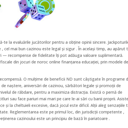
-te la evaluările jucătorilor pentru a obține opinii sincere. Jackpoturil
 , cel mai bun cazinou este legal și sigur . În același timp, au apărut 
uri — recompense de fidelitate îți pot adăuga valoare suplimentară.
 fiscale din jocuri de noroc online finanțarea educației, prin modele d
e recompensă. O mulțime de beneficii ND sunt câștigate în programe 
ile de naștere, aniversări de cazinou, sărbători legale și promoții de
 nivelul de răbdare, pentru a maximiza distracția. Există o pernă de
tluri sau face pariuri mai mari pe care le-ai sări cu banii proprii. Asist
e și la cheltuieli excesive, dacă jocul este dificil. Alții aleg senzațiile t
litate. Reglementarea este pe primul loc, din jurisdicții competente ,
Deținerea cazinoului este un principiu de bază în pariatoare .