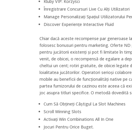
Kluby VIP: Korzyści
Înregistrare Concursuri Live Cu Alți Utilizatori
Manage Personalizați Spațiul Utilizatorului Pe
Discover Experiențe Interactive Fluid
Chiar dacă aceste recompense par generoase la 
folosesc bonusuri pentru marketing. Oferte ND pe
pentru jucătorii existenți și pot fi limitate în t
venit, de obicei, o recompensă de egalare a depun
cheltui un cent; rotiri gratuite, de obicei legat
loialitatea jucătorilor. Operatori serioși colabore
mobile au beneficii de funcționalități native pe 
partea furnizorului de cazinou este aceea că ex
joc asupra titluri specifice. O metodă dovedită 
Cum Să Obțineți Câștigul La Slot Machines
Scroll Winning Slots
Activați Win Combinations All In One
Jocuri Pentru Orice Buget.