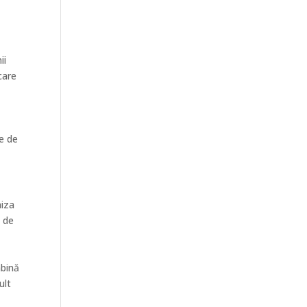
ii
care
de de
miza
a de
mbină
ult