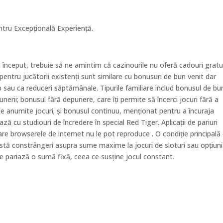
ntru Excepțională Experiență.
început, trebuie să ne amintim că cazinourile nu oferă cadouri grat
ntru jucătorii existenți sunt similare cu bonusuri de bun venit dar
imp sau ca reduceri săptămânale. Tipurile familiare includ bonusul de bu
erii; bonusul fără depunere, care îți permite să încerci jocuri fără a
e de anumite jocuri; și bonusul continuu, menționat pentru a încuraja
ază cu studiouri de încredere în special Red Tiger. Aplicații de pariuri
care browserele de internet nu le pot reproduce . O condiție principală 
istă constrângeri asupra sume maxime la jocuri de sloturi sau opțiuni
se pariază o sumă fixă, ceea ce susține jocul constant.