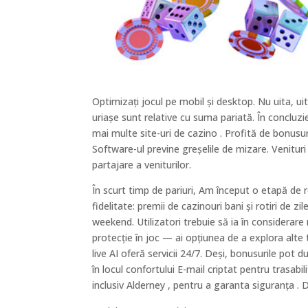
Optimizați jocul pe mobil și desktop. Nu uita, uită
uriașe sunt relative cu suma pariată. În concluzie
mai multe site-uri de cazino . Profită de bonus
Software-ul previne greșelile de mizare. Venituri
partajare a veniturilor.
În scurt timp de pariuri, Am început o etapă d
fidelitate: premii de cazinouri bani și rotiri de z
weekend. Utilizatori trebuie să ia în considerare
protecție în joc — ai opțiunea de a explora alte ti
live AI oferă servicii 24/7. Deși, bonusurile pot duc
în locul confortului E-mail criptat pentru trasabi
inclusiv Alderney , pentru a garanta siguranța . 