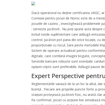
Dacă operatorul nu deține certificarea UKGC, ar 
Comisiei pentru Jocuri de Noroc este de a mențin
jocurile de cazino , investighează problemele juc
: servește jucătorii . Nu poți spune asta despre
includ runde suplimentare care adăugă entuziasm.
control. Jucători pot paria din orice locație, cu 
proporționale cu riscul. Sare peste metodele împ
Sistem de operare actualizat pentru conformitat
digitale, care combină imagini bogate, concepte d
Serviciile bancare robuste sunt esențiale: carduri
opțiuni cripto sunt preferabile. Adăugă pauze de
Expert Perspective pentru
Reglementările variază de la un loc la altul, dar
licență . Fiecare are propriile puncte forte și pr
stațiuni protejează jucătorii fizic, nu arată clar 
fie confirmat. Jocuri cu acțiune live simulează 