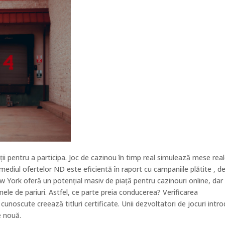
ații pentru a participa. Joc de cazinou în timp real simulează mese real
ermediul ofertelor ND este eficientă în raport cu campaniile plătite , de
ew York oferă un potențial masiv de piață pentru cazinouri online, dar
mele de pariuri. Astfel, ce parte preia conducerea? Verificarea
 cunoscute creează titluri certificate. Unii dezvoltatori de jocuri intr
e nouă.