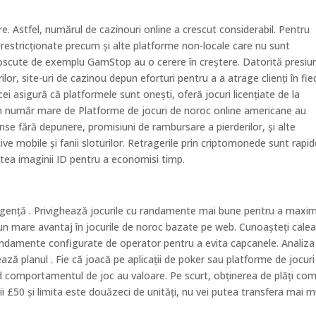
e. Astfel, numărul de cazinouri online a crescut considerabil. Pentru
nerestricționate precum și alte platforme non-locale care nu sunt
oscute de exemplu GamStop au o cerere în creștere. Datorită presiun
lor, site-uri de cazinou depun eforturi pentru a a atrage clienți în fie
i asigură că platformele sunt onești, oferă jocuri licențiate de la
i. Un număr mare de Platforme de jocuri de noroc online americane au
se fără depunere, promisiuni de rambursare a pierderilor, și alte
itive mobile și fanii sloturilor. Retragerile prin criptomonede sunt rapi
tatea imaginii ID pentru a economisi timp.
ligență . Privighează jocurile cu randamente mai bune pentru a maxi
un mare avantaj în jocurile de noroc bazate pe web. Cunoașteți cale
 Randamente configurate de operator pentru a evita capcanele. Analiza
nează planul . Fie că joacă pe aplicații de poker sau platforme de jocuri
vind comportamentul de joc au valoare. Pe scurt, obținerea de plăți co
i £50 și limita este douăzeci de unități, nu vei putea transfera mai m