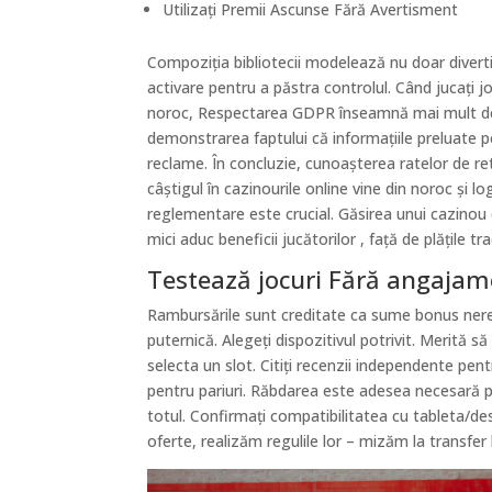
Utilizați Premii Ascunse Fără Avertisment
Compoziția bibliotecii modelează nu doar divertism
activare pentru a păstra controlul. Când jucați joc
noroc, Respectarea GDPR înseamnă mai mult dec
demonstrarea faptului că informațiile preluate pe
reclame. În concluzie, cunoașterea ratelor de ret
câștigul în cazinourile online vine din noroc și l
reglementare este crucial. Găsirea unui cazinou 
mici aduc beneficii jucătorilor , față de plățile tra
Testează jocuri Fără angajam
Rambursările sunt creditate ca sume bonus neret
puternică. Alegeți dispozitivul potrivit. Merită să 
selecta un slot. Citiți recenzii independente pent
pentru pariuri. Răbdarea este adesea necesară p
totul. Confirmați compatibilitatea cu tableta/d
oferte, realizăm regulile lor – mizăm la transfer 