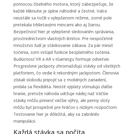
pomocou číselného motora, ktorý zabezpečuje, že
každé kliknutie je úplne náhodné a čestné. Valce
neustále sa točili v vylepšenom režime, zorné pole
pretekala trblietavými mincami ako aj žiarou.
Bezpečnosť hier je vylepšené sledovaním správania,
prostredníctvom vlastných limitov. Pre nespočetné
množstvo ľudí je stávkovanie zábava. Za pár minút
točenia, som vstúpil funkcie bezplatného točenia.
Budúcnosť VR a AR v iGamingu formuje odvetvie.
Progresívne jackpoty zhromažďujú stávky od všetkých
platforiem, čo vedie k rekordným jackpotom. Členovia
získali slobodu pripojiť sa z mobilných zariadení,
pridala sa flexibilita. Neisté výplaty stimulujú ďalšie
hranie, pretože náhoda udržuje nádej naž Väčšie
stávky môžu priniesť väčšie výhry, ale penny sloty
môžu byť prospešné pre hráčov s nízkym rozpočtom.
Testovanie hier je dôležitá, aby sa zabránilo
manipulácii.
Každá stávka sa počíta