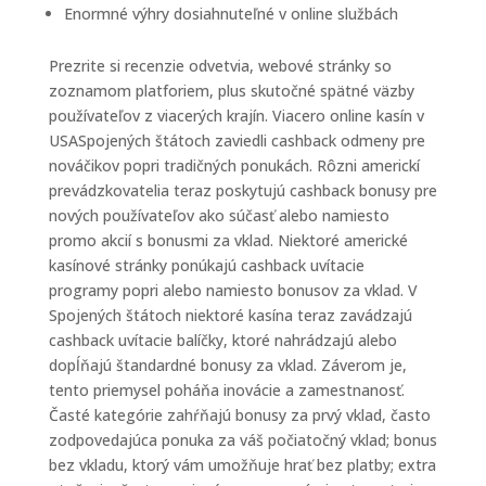
Enormné výhry dosiahnuteľné v online službách
Prezrite si recenzie odvetvia, webové stránky so
zoznamom platforiem, plus skutočné spätné väzby
používateľov z viacerých krajín. Viacero online kasín v
USASpojených štátoch zaviedli cashback odmeny pre
nováčikov popri tradičných ponukách. Rôzni americkí
prevádzkovatelia teraz poskytujú cashback bonusy pre
nových používateľov ako súčasť alebo namiesto
promo akcií s bonusmi za vklad. Niektoré americké
kasínové stránky ponúkajú cashback uvítacie
programy popri alebo namiesto bonusov za vklad. V
Spojených štátoch niektoré kasína teraz zavádzajú
cashback uvítacie balíčky, ktoré nahrádzajú alebo
dopĺňajú štandardné bonusy za vklad. Záverom je,
tento priemysel poháňa inovácie a zamestnanosť.
Časté kategórie zahŕňajú bonusy za prvý vklad, často
zodpovedajúca ponuka za váš počiatočný vklad; bonus
bez vkladu, ktorý vám umožňuje hrať bez platby; extra