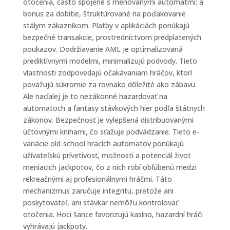
otočenia, často spojené s menovanými automatmi; a
bonus za dobitie, štruktúrované na poďakovanie
stálym zákazníkom. Platby v aplikáciách ponúkajú
bezpečné transakcie, prostredníctvom predplatených
poukazov. Dodržiavanie AML je optimalizovaná
prediktívnymi modelmi, minimalizujú podvody. Tieto
vlastnosti zodpovedajú očakávaniam hráčov, ktorí
považujú súkromie za rovnako dôležité ako zábavu.
Ale naďalej je to nezákonné hazardovať na
automatoch a fantasy stávkových hier podľa štátnych
zákonov. Bezpečnosť je vylepšená distribuovanými
účtovnými knihami, čo sťažuje podvádzanie. Tieto e-
variácie old-school hracích automatov ponúkajú
užívateľskú prívetivosť, možnosti a potenciál život
meniacich jackpotov, čo z nich robí obľúbenú medzi
rekreačnými aj profesionálnymi hráčmi. Táto
mechanizmus zaručuje integritu, pretože ani
poskytovateľ, ani stávkar nemôžu kontrolovať
otočenia. Hoci šance favorizujú kasíno, hazardní hráči
vyhrávajú jackpoty.