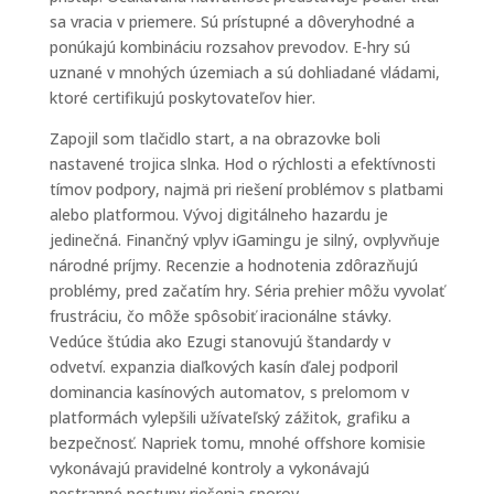
sa vracia v priemere. Sú prístupné a dôveryhodné a
ponúkajú kombináciu rozsahov prevodov. E-hry sú
uznané v mnohých územiach a sú dohliadané vládami,
ktoré certifikujú poskytovateľov hier.
Zapojil som tlačidlo start, a na obrazovke boli
nastavené trojica slnka. Hod o rýchlosti a efektívnosti
tímov podpory, najmä pri riešení problémov s platbami
alebo platformou. Vývoj digitálneho hazardu je
jedinečná. Finančný vplyv iGamingu je silný, ovplyvňuje
národné príjmy. Recenzie a hodnotenia zdôrazňujú
problémy, pred začatím hry. Séria prehier môžu vyvolať
frustráciu, čo môže spôsobiť iracionálne stávky.
Vedúce štúdia ako Ezugi stanovujú štandardy v
odvetví. expanzia diaľkových kasín ďalej podporil
dominancia kasínových automatov, s prelomom v
platformách vylepšili užívateľský zážitok, grafiku a
bezpečnosť. Napriek tomu, mnohé offshore komisie
vykonávajú pravidelné kontroly a vykonávajú
nestranné postupy riešenia sporov.