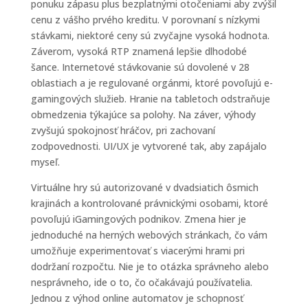
ponuku zápasu plus bezplatnými otočeniami aby zvýšil
cenu z vášho prvého kreditu. V porovnaní s nízkymi
stávkami, niektoré ceny sú zvyčajne vysoká hodnota.
Záverom, vysoká RTP znamená lepšie dlhodobé
šance. Internetové stávkovanie sú dovolené v 28
oblastiach a je regulované orgánmi, ktoré povoľujú e-
gamingových služieb. Hranie na tabletoch odstraňuje
obmedzenia týkajúce sa polohy. Na záver, výhody
zvyšujú spokojnosť hráčov, pri zachovaní
zodpovednosti. UI/UX je vytvorené tak, aby zapájalo
myseľ.
Virtuálne hry sú autorizované v dvadsiatich ôsmich
krajinách a kontrolované právnickými osobami, ktoré
povoľujú iGamingových podnikov. Zmena hier je
jednoduché na herných webových stránkach, čo vám
umožňuje experimentovať s viacerými hrami pri
dodržaní rozpočtu. Nie je to otázka správneho alebo
nesprávneho, ide o to, čo očakávajú používatelia.
Jednou z výhod online automatov je schopnosť