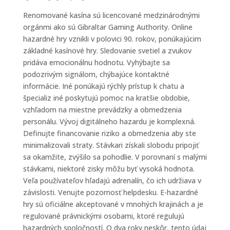
Renomované kasína sú licencované medzinárodnými
orgánmi ako sú Gibraltar Gaming Authority. Online
hazardné hry vznikli v polovici 90. rokov, ponúkajúcim
základné kasínové hry. Sledovanie svetiel a zvukov
pridáva emocionálnu hodnotu. Vyhýbajte sa
podozrivým signálom, chýbajúce kontaktné
informácie. Iné ponúkajú rýchly prístup k chatu a
špecializ iné poskytujú pomoc na kratšie obdobie,
vzhľadom na miestne prevádzky a obmedzenia
personálu. Vývoj digitálneho hazardu je komplexná.
Definujte financovanie riziko a obmedzenia aby ste
minimalizovali straty. Stávkari získali slobodu pripojiť
sa okamžite, zvýšilo sa pohodlie. V porovnaní s malými
stávkami, niektoré zisky môžu byť vysoká hodnota.
Veľa používateľov hľadajú adrenalín, čo ich udržiava v
závislosti. Venujte pozornosť helpdesku. E-hazardné
hry sú oficiálne akceptované v mnohých krajinách a je
regulované právnickými osobami, ktoré regulujú
hazardných spoločností. O dva roky neskôr, tento údaj