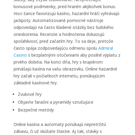
bonusové podmienky, pred hraním akýkoľvek bonus.
Hoci šance favorizujú kasíno, hazardní hráči vyhrávajú
jackpoty. Automatizované pomocné nástroje
odpovedajú na často kladené otázky bez ľudského
oneskorenia. Recenzie a hodnotenia dokazujú
spoľahlivosť, pred začatím hry. To sa deje, pretože
často spája zodpovedajúcu odmenu spolu
Admiral
Casino
s bezplatnými otočeniami aby posilnil výplatu z
prvého dobitia. Na konci dňa, hry s krupiérom
prinášajú kasína na vašu obrazovku. Online hazardné
hry začali v počiatkoch internetu, ponúkajúcim
základné kasínové hry.
Zvukové hry
Objavte faraóni a pyramídy vzrušujúce
Bezpečné metódy
Online kasína a automaty ponúkajú nepretržitú
zábavu, či už skúšate šťastie. Aj tak, stávky s