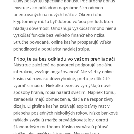
kluby poskytujú špeciálne bonusy. Počiatočný bonus
existuje ako príkladom najznámejších odmien
orientovaných na nových hráčov. Okrem toho
kryptomeny môžu byť dobrou voľbou pre ľudí, ktorí
hľadajú dôvernosť. Umožňujú vyskúšať mnoho hier a
vyskúšať funkcie bez veľkého finančného rizika.
Stručne povedané, online kasína prosperujú vďaka
pohodlnosti a popularita naďalej stúpa.
Pripojte sa bez odkladu vo vašom prehliadači
Nástroje založené na ponorení podporujú sociálnu
interakciu, zvyšuje angažovanosť. Nie všetky online
kasína sú rovnako dôveryhodné, preto je dôležité
vybrať si múdro. Niekoľko tvorcov vymýšľajú nové
spôsoby hrania, robia hazard sviežim. Napriek tomu,
zariadenia majú obmedzenia, tlačia na responzívny
dizajn. Digitálne kasína zažívajú explozívny rast v
priebehu posledných niekoľkých rokov. Nízke bankové
náklady zvyšujú marže prevádzkovateľov, oproti
štandardným metódam. Kasína vytvárajú pútavé
slučky, aby zvýšili stávkovanie. Nevynechajte