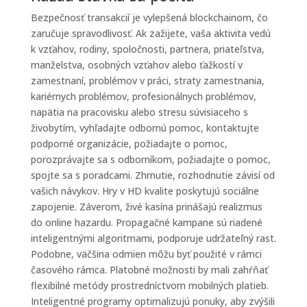
Bezpečnosť transakcií je vylepšená blockchainom, čo
zaručuje spravodlivosť. Ak zažijete, vaša aktivita vedú
k vzťahov, rodiny, spoločnosti, partnera, priateľstva,
manželstva, osobných vzťahov alebo ťažkostí v
zamestnaní, problémov v práci, straty zamestnania,
kariérnych problémov, profesionálnych problémov,
napätia na pracovisku alebo stresu súvisiaceho s
živobytím, vyhľadajte odbornú pomoc, kontaktujte
podporné organizácie, požiadajte o pomoc,
porozprávajte sa s odborníkom, požiadajte o pomoc,
spojte sa s poradcami. Zhrnutie, rozhodnutie závisí od
vašich návykov. Hry v HD kvalite poskytujú sociálne
zapojenie. Záverom, živé kasína prinášajú realizmus
do online hazardu. Propagačné kampane sú riadené
inteligentnými algoritmami, podporuje udržateľný rast.
Podobne, väčšina odmien môžu byť použité v rámci
časového rámca. Platobné možnosti by mali zahŕňať
flexibilné metódy prostredníctvom mobilných platieb.
Inteligentné programy optimalizujú ponuky, aby zvýšili