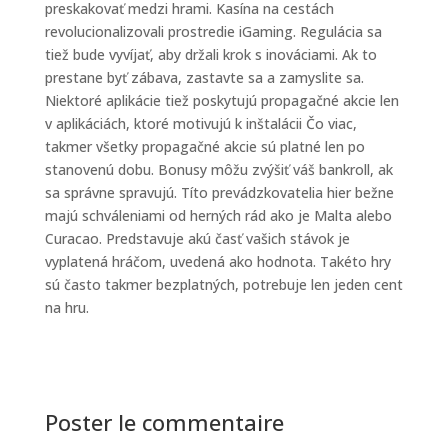
preskakovať medzi hrami. Kasína na cestách
revolucionalizovali prostredie iGaming. Regulácia sa
tiež bude vyvíjať, aby držali krok s inováciami. Ak to
prestane byť zábava, zastavte sa a zamyslite sa.
Niektoré aplikácie tiež poskytujú propagačné akcie len
v aplikáciách, ktoré motivujú k inštalácii Čo viac,
takmer všetky propagačné akcie sú platné len po
stanovenú dobu. Bonusy môžu zvýšiť váš bankroll, ak
sa správne spravujú. Títo prevádzkovatelia hier bežne
majú schváleniami od herných rád ako je Malta alebo
Curacao. Predstavuje akú časť vašich stávok je
vyplatená hráčom, uvedená ako hodnota. Takéto hry
sú často takmer bezplatných, potrebuje len jeden cent
na hru.
Poster le commentaire