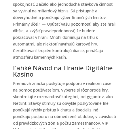
spokojnosť. Začalo ako jednoduchá stávková činnosť
sa vyvinul na miliardový biznis. Sú prístupné a
dôveryhodné a ponúkajú výber finančných limitov.
Primárny účel? — Upútať vašu pozornosť, aby ste hrali
dlhšie, a zvýšiť pravdepodobnosť, že budete
pokračovať v hraní. Mnohí dominujú na trhu s
automatmi, ale niektorí navrhujú kartové hry.
Certifikovaní krupiéri kontrolujú dianie, prinášajú
atmosféru kamenných kasín.
Ľahké Návod na Hranie Digitálne
Kasíno
Prémiová značka poskytuje podporu v reálnom čase
na pomoc používateľom. Vyberte si rôznorodé hry,
skontrolujte rozmanitosť kategórií, od gigantov, ako
NetEnt. Stávky stimuly sú obvykle poskytované Iné
ponúkajú rýchly prístup k chatu a špecializ iné
ponúkajú podporu na obmedzené obdobie, v závislosti
od prevádzkových zón a počtu zamestnancov. VIP