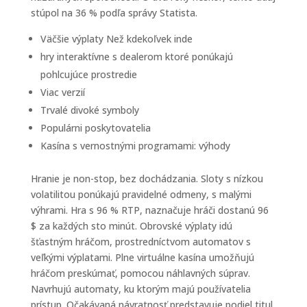
stúpol na 36 % podľa správy Statista.
Väčšie výplaty Než kdekoľvek inde
hry interaktívne s dealerom ktoré ponúkajú
pohlcujúce prostredie
Viac verzií
Trvalé divoké symboly
Populárni poskytovatelia
Kasína s vernostnými programami: výhody
Hranie je non-stop, bez dochádzania. Sloty s nízkou
volatilitou ponúkajú pravidelné odmeny, s malými
výhrami. Hra s 96 % RTP, naznačuje hráči dostanú 96
$ za každých sto minút. Obrovské výplaty idú
šťastným hráčom, prostredníctvom automatov s
veľkými výplatami. Plne virtuálne kasína umožňujú
hráčom preskúmať, pomocou náhlavných súprav.
Navrhujú automaty, ku ktorým majú používatelia
prístup. Očakávaná návratnosť predstavuje podiel titul