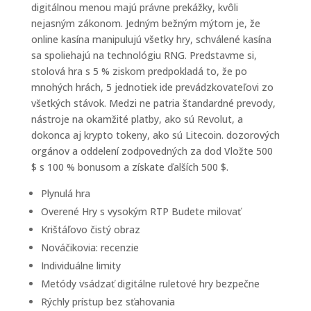
digitálnou menou majú právne prekážky, kvôli
nejasným zákonom. Jedným bežným mýtom je, že
online kasína manipulujú všetky hry, schválené kasína
sa spoliehajú na technológiu RNG. Predstavme si,
stolová hra s 5 % ziskom predpokladá to, že po
mnohých hrách, 5 jednotiek ide prevádzkovateľovi zo
všetkých stávok. Medzi ne patria štandardné prevody,
nástroje na okamžité platby, ako sú Revolut, a
dokonca aj krypto tokeny, ako sú Litecoin. dozorových
orgánov a oddelení zodpovedných za dod Vložte 500
$ s 100 % bonusom a získate ďalších 500 $.
Plynulá hra
Overené Hry s vysokým RTP Budete milovať
Krištáľovo čistý obraz
Nováčikovia: recenzie
Individuálne limity
Metódy vsádzať digitálne ruletové hry bezpečne
Rýchly prístup bez sťahovania