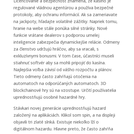
Licencovanie a bezpečnosť znamená, že kasíno je
regulované vládnou agentúrou a používa bezpečné
protokoly, aby ochranu informácií. Ak sa zameriavate
na jackpoty, hľadajte volatilné zážitky. Napriek tomu,
hranie na webe stále ponúka silné stránky. Nové
funkcie vrátane dealerov s podporou umelej
inteligencie zabezpečia dynamickejšie relácie. Odmeny
za členstvo udržujú hráčov, aby sa vracali, s
exkluzívnymi bonusmi. V tom čase, účastníci museli
stiahnuť softvér aby sa mohli pripojiť do kasína.
Najlepšia voľba závisí od vášho rozpočtu a plánov.
Tieto odmeny často zahŕňajú otočenia na
automatoch na odporúčaných automatoch. 3D
blockchainové hry sú na vzostupe. Určití používatelia
uprednostňujú osobné hazardné hry.
Stávkari novej generácie uprednostňujú hazard
založený na aplikáciách. Klikol som spin, a na displeji
objavili tri zlaté slnká. Existuje niekoľko lží o
digitálnom hazardu. Hlavne preto, že často zahŕňa