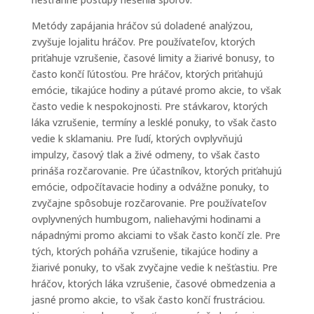
Metódy zapájania hráčov sú doladené analýzou,
zvyšuje lojalitu hráčov. Pre používateľov, ktorých
priťahuje vzrušenie, časové limity a žiarivé bonusy, to
často končí ľútosťou. Pre hráčov, ktorých priťahujú
emócie, tikajúce hodiny a pútavé promo akcie, to však
často vedie k nespokojnosti. Pre stávkarov, ktorých
láka vzrušenie, termíny a lesklé ponuky, to však často
vedie k sklamaniu. Pre ľudí, ktorých ovplyvňujú
impulzy, časový tlak a živé odmeny, to však často
prináša rozčarovanie. Pre účastníkov, ktorých priťahujú
emócie, odpočítavacie hodiny a odvážne ponuky, to
zvyčajne spôsobuje rozčarovanie. Pre používateľov
ovplyvnených humbugom, naliehavými hodinami a
nápadnými promo akciami to však často končí zle. Pre
tých, ktorých poháňa vzrušenie, tikajúce hodiny a
žiarivé ponuky, to však zvyčajne vedie k nešťastiu. Pre
hráčov, ktorých láka vzrušenie, časové obmedzenia a
jasné promo akcie, to však často končí frustráciou.