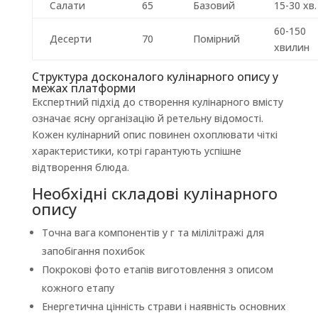
Салати
65
Базовий
15-30 хв.
60-150
Десерти
70
Помірний
хвилин
Структура досконалого кулінарного опису у
межах платформи
Експертний підхід до створення кулінарного вмісту
означає ясну організацію й ретельну відомості.
Кожен кулінарний опис повинен охоплювати чіткі
характеристики, котрі гарантують успішне
відтворення блюда.
Необхідні складові кулінарного
опису
Точна вага компонентів у г та мілілітражі для
запобігання похибок
Покрокові фото етапів виготовлення з описом
кожного етапу
Енергетична цінність страви і наявність основних