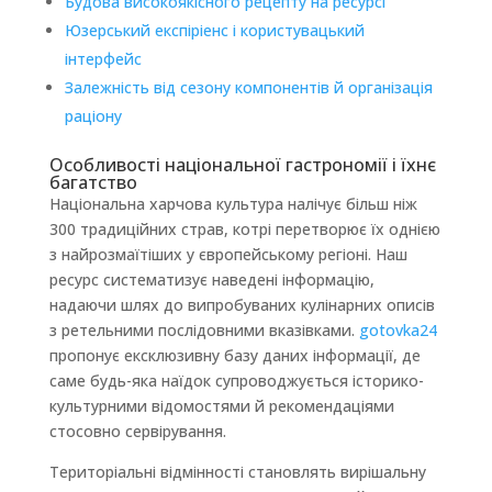
Будова високоякісного рецепту на ресурсі
Юзерський експіріенс і користувацький
інтерфейс
Залежність від сезону компонентів й організація
раціону
Особливості національної гастрономії і їхнє
багатство
Національна харчова культура налічує більш ніж
300 традиційних страв, котрі перетворює їх однією
з найрозмаїтіших у європейському регіоні. Наш
ресурс систематизує наведені інформацію,
надаючи шлях до випробуваних кулінарних описів
з ретельними послідовними вказівками.
gotovka24
пропонує ексклюзивну базу даних інформації, де
саме будь-яка наїдок супроводжується історико-
культурними відомостями й рекомендаціями
стосовно сервірування.
Територіальні відмінності становлять вирішальну