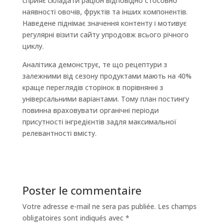
сприяє складати раціон відповідно стосовно
наявності овочів, фруктів та інших компонентів.
Наведене піднімає значення контенту і мотивує
регулярні візити сайту упродовж всього річного
циклу.
Аналітика демонструє, те що рецептури з
залежними від сезону продуктами мають на 40%
краще переглядів сторінок в порівнянні з
універсальними варіантами. Тому план постингу
повинна враховувати органічні періоди
присутності інгредієнтів задля максимальної
релевантності вмісту.
Poster le commentaire
Votre adresse e-mail ne sera pas publiée.
Les champs
obligatoires sont indiqués avec
*