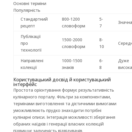
Основні терміни
Популярність
Стандартний
800-1200
5-
Значн
рецепт
словоформ
7
Публікації
1500-2000
8-
про
Серед
словоформ
10
технології
Направлені
1000-1500
6-
Дуже
колекції
знаків
8
висок
Користувацький досвід й користувацький
інтерфейс
Простота орієнтування формує результативність
кулінарного порталу. Фільтри за компонентами,
термінами виготовлення та дієтичними вимогами
уможливлюють прудко знаходити потрібні
кулінарні описи. Інтеграція можливості зберігання
обраних наїдків і генерації власних колекцій
підвищує залученість відвідувачів.