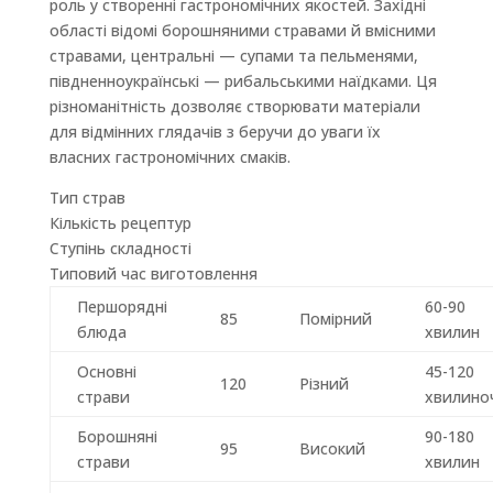
роль у створенні гастрономічних якостей. Західні
області відомі борошняними стравами й вмісними
стравами, центральні — супами та пельменями,
півдненноукраїнські — рибальськими наїдками. Ця
різноманітність дозволяє створювати матеріали
для відмінних глядачів з беручи до уваги їх
власних гастрономічних смаків.
Тип страв
Кількість рецептур
Ступінь складності
Типовий час виготовлення
Першорядні
60-90
85
Помірний
блюда
хвилин
Основні
45-120
120
Різний
страви
хвилино
Борошняні
90-180
95
Високий
страви
хвилин