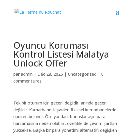
Oyuncu Koruması
Kontrol Listesi Malatya
Unlock Offer
par
admin
|
Déc 28, 2025
|
Uncategorized
|
0
commentaires
Tek bir oturum için geçerli değildir, anında geçerli
değildir. Kumarhane teşvikleri fiziksel kumarhanelerde
nadiren bulunur. Öte yandan, bonuslar aşırı para
harcamasına neden olabilir, özellikle de çevrim şartları
yüksekse. Başka bir para yönetimi alternatifi değişken