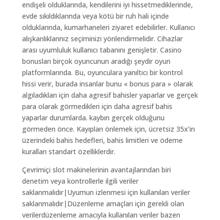
endişeli olduklarında, kendilerini iyi hissetmediklerinde,
evde sıkıldıklarında veya kötü bir ruh hali içinde
olduklarında, kumarhaneleri ziyaret edebilirler. Kullanıcı
alışkanlıklarınız seçiminizi yönlendirmelidir. Cihazlar
arası uyumluluk kullanıcı tabanını genişletir. Casino
bonusları birçok oyuncunun aradığı şeydir oyun
platformlarında. Bu, oyunculara yanıltıcı bir kontrol
hissi verir, burada insanlar bunu « bonus para » olarak
algıladıkları için daha agresif bahisler yaparlar ve gerçek
para olarak görmedikleri için daha agresif bahis
yaparlar durumlarda. kaybın gerçek olduğunu
görmeden önce. Kayıpları önlemek için, ücretsiz 35x’in
üzerindeki bahis hedefleri, bahis limitleri ve ödeme
kuralları standart özelliklerdir.
Çevrimiçi slot makinelerinin avantajlarından biri
denetim veya kontrollerle ilgili veriler
saklanmalıdır|Uyumun izlenmesi için kullanılan veriler
saklanmalıdır|Düzenleme amaçları için gerekli olan
verilerdüzenleme amacıyla kullanılan veriler bazen