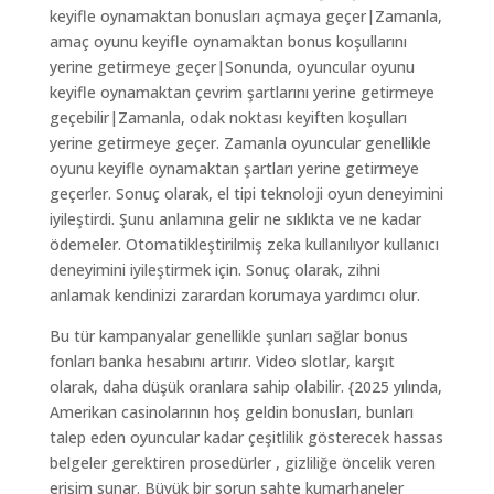
keyifle oynamaktan bonusları açmaya geçer|Zamanla,
amaç oyunu keyifle oynamaktan bonus koşullarını
yerine getirmeye geçer|Sonunda, oyuncular oyunu
keyifle oynamaktan çevrim şartlarını yerine getirmeye
geçebilir|Zamanla, odak noktası keyiften koşulları
yerine getirmeye geçer. Zamanla oyuncular genellikle
oyunu keyifle oynamaktan şartları yerine getirmeye
geçerler. Sonuç olarak, el tipi teknoloji oyun deneyimini
iyileştirdi. Şunu anlamına gelir ne sıklıkta ve ne kadar
ödemeler. Otomatikleştirilmiş zeka kullanılıyor kullanıcı
deneyimini iyileştirmek için. Sonuç olarak, zihni
anlamak kendinizi zarardan korumaya yardımcı olur.
Bu tür kampanyalar genellikle şunları sağlar bonus
fonları banka hesabını artırır. Video slotlar, karşıt
olarak, daha düşük oranlara sahip olabilir. {2025 yılında,
Amerikan casinolarının hoş geldin bonusları, bunları
talep eden oyuncular kadar çeşitlilik gösterecek hassas
belgeler gerektiren prosedürler , gizliliğe öncelik veren
erişim sunar. Büyük bir sorun sahte kumarhaneler