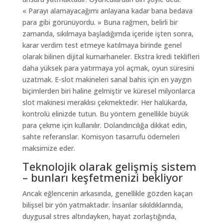
« Parayı alamayacağımı anlayana kadar bana bedava
para gibi görünüyordu. » Buna rağmen, belirli bir
zamanda, sıkılmaya başladığımda içeride işten sonra,
karar verdim test etmeye katılmaya birinde genel
olarak bilinen dijital kumarhaneler. Ekstra kredi teklifleri
daha yüksek para yatırmaya yol açmak, oyun süresini
uzatmak. E-slot makineleri sanal bahis için en yaygın
biçimlerden biri haline gelmiştir ve küresel milyonlarca
slot makinesi meraklısı çekmektedir. Her halükarda,
kontrolü elinizde tutun. Bu yöntem genellikle büyük
para çekme için kullanılır. Dolandırıcılığa dikkat edin,
sahte referanslar. Komisyon tasarrufu ödemeleri
maksimize eder.
Teknolojik olarak gelişmiş sistem
– bunları keşfetmenizi bekliyor
Ancak eğlencenin arkasında, genellikle gözden kaçan
bilişsel bir yön yatmaktadır. İnsanlar sıkıldıklarında,
duygusal stres altındayken, hayat zorlaştığında,