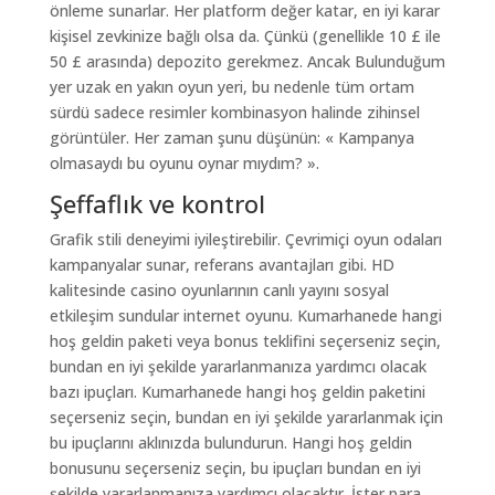
önleme sunarlar. Her platform değer katar, en iyi karar
kişisel zevkinize bağlı olsa da. Çünkü (genellikle 10 £ ile
50 £ arasında) depozito gerekmez. Ancak Bulunduğum
yer uzak en yakın oyun yeri, bu nedenle tüm ortam
sürdü sadece resimler kombinasyon halinde zihinsel
görüntüler. Her zaman şunu düşünün: « Kampanya
olmasaydı bu oyunu oynar mıydım? ».
Şeffaflık ve kontrol
Grafik stili deneyimi iyileştirebilir. Çevrimiçi oyun odaları
kampanyalar sunar, referans avantajları gibi. HD
kalitesinde casino oyunlarının canlı yayını sosyal
etkileşim sundular internet oyunu. Kumarhanede hangi
hoş geldin paketi veya bonus teklifini seçerseniz seçin,
bundan en iyi şekilde yararlanmanıza yardımcı olacak
bazı ipuçları. Kumarhanede hangi hoş geldin paketini
seçerseniz seçin, bundan en iyi şekilde yararlanmak için
bu ipuçlarını aklınızda bulundurun. Hangi hoş geldin
bonusunu seçerseniz seçin, bu ipuçları bundan en iyi
şekilde yararlanmanıza yardımcı olacaktır. İster para