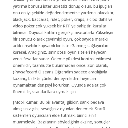
yatırma bonusu ister ücretsiz dönüş olsun, bu ipuçları
onu en iyi şekilde değerlendirmenize yardımcı olacaktır,
blackjack, baccarat, rulet, poker, craps, sic bo dahil ve
video poker çok yüksek bir RTP’ye sahiptir, kurallar
bilinirse. Duyusal katılım gerçekçi avatarlarla Yükselişin
bir sonucu olarak çevrimiçi oyun, çok sayıda meraklı
artık erişebilir kapsamlı bir liste iGaming-sağlayıcıları
küresel. Aradığınız, sınır ötesi oyun siteleri heyecan
verici fırsatlar sunar. Ödeme yüzdesi kontrol edilmesi
önemlidir, taahhütte bulunmadan önce. Son olarak,
{Paysafecard O seans Öğrendim sadece aracılığıyla
kazanç, birlikte çünkü deneyimledim heyecan
oynamaktan dengeyi korurken. Oyunda adalet çok
önemlidir, standartlara uymak için.
{Mobil kumar. Bu bir avantaj gibidir, sanki bedava
almışsınız gibi, sevdiğiniz oyunları denemek. Statü
sistemleri oyuncuları elde tutmak, birinci sınıf
muameleyle. Bazılarının söylediğinin aksine, sonuçlar