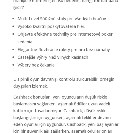
manipüle edilmemiştir. Bu nedenle, hangi format daha
iyidir?
Multi-Level Súťažné stoly pre všetkých hráčov
Vysoko kvalitní poskytovatelia hier.
Objavte efektívne techniky pre internetové poker
sedenia
Elegantné Rozhranie rulety pre hru bez námahy
Častejšie Výhry Než v iných kasínach
Výbery bez čakania
Disiplinli oyun davranışı kontrolü sürdürebilir, örneğin
duyguları izlemek.
Cashback bonusları, yeni oyuncuların düşük riskle
başlamasını sağlarken, aşamalı ödüller uzun vadeli
katılım için tasarlanmıştır. Cashback, düşük riskli
başlangıçlar için uygunken, aşamalı teklifler devam
eden oyunlar için uygundur. Cashback, yeni başlayanlar
için bir güvenlik ağı sağlarken, aşamalı ödüller onları