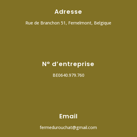
Adresse
Rue de Branchon 51, Fernelmont, Belgique
N° d’entreprise
BE0640.979.760
Email
fermedurouchat@gmail.com