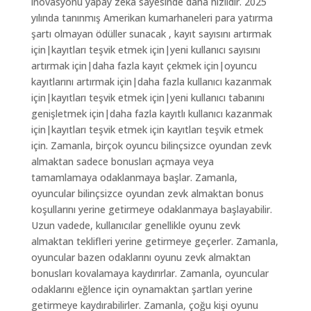
inovasyonu yapay zeka sayesinde daha hızlıdır. 2025
yılında tanınmış Amerikan kumarhaneleri para yatırma
şartı olmayan ödüller sunacak , kayıt sayısını artırmak
için|kayıtları teşvik etmek için|yeni kullanıcı sayısını
artırmak için|daha fazla kayıt çekmek için|oyuncu
kayıtlarını artırmak için|daha fazla kullanıcı kazanmak
için|kayıtları teşvik etmek için|yeni kullanıcı tabanını
genişletmek için|daha fazla kayıtlı kullanıcı kazanmak
için|kayıtları teşvik etmek için kayıtları teşvik etmek
için. Zamanla, birçok oyuncu bilinçsizce oyundan zevk
almaktan sadece bonusları açmaya veya
tamamlamaya odaklanmaya başlar. Zamanla,
oyuncular bilinçsizce oyundan zevk almaktan bonus
koşullarını yerine getirmeye odaklanmaya başlayabilir.
Uzun vadede, kullanıcılar genellikle oyunu zevk
almaktan teklifleri yerine getirmeye geçerler. Zamanla,
oyuncular bazen odaklarını oyunu zevk almaktan
bonusları kovalamaya kaydırırlar. Zamanla, oyuncular
odaklarını eğlence için oynamaktan şartları yerine
getirmeye kaydırabilirler. Zamanla, çoğu kişi oyunu