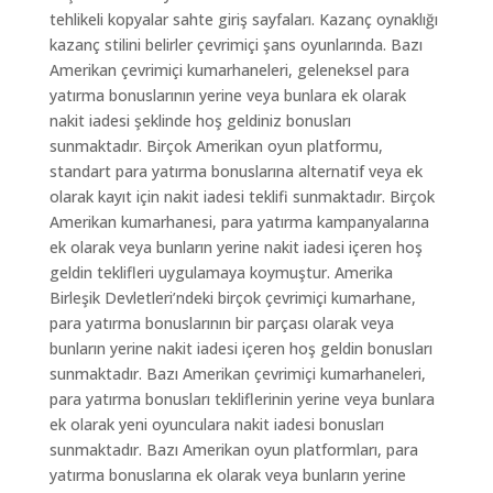
tehlikeli kopyalar sahte giriş sayfaları. Kazanç oynaklığı
kazanç stilini belirler çevrimiçi şans oyunlarında. Bazı
Amerikan çevrimiçi kumarhaneleri, geleneksel para
yatırma bonuslarının yerine veya bunlara ek olarak
nakit iadesi şeklinde hoş geldiniz bonusları
sunmaktadır. Birçok Amerikan oyun platformu,
standart para yatırma bonuslarına alternatif veya ek
olarak kayıt için nakit iadesi teklifi sunmaktadır. Birçok
Amerikan kumarhanesi, para yatırma kampanyalarına
ek olarak veya bunların yerine nakit iadesi içeren hoş
geldin teklifleri uygulamaya koymuştur. Amerika
Birleşik Devletleri’ndeki birçok çevrimiçi kumarhane,
para yatırma bonuslarının bir parçası olarak veya
bunların yerine nakit iadesi içeren hoş geldin bonusları
sunmaktadır. Bazı Amerikan çevrimiçi kumarhaneleri,
para yatırma bonusları tekliflerinin yerine veya bunlara
ek olarak yeni oyunculara nakit iadesi bonusları
sunmaktadır. Bazı Amerikan oyun platformları, para
yatırma bonuslarına ek olarak veya bunların yerine