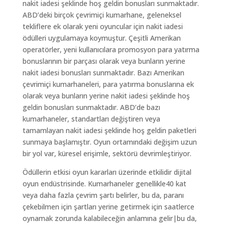
nakit iadesi şeklinde hoş geldin bonusları sunmaktadır.
ABD’deki birçok çevrimiçi kumarhane, geleneksel
tekliflere ek olarak yeni oyuncular için nakit iadesi
ödülleri uygulamaya koymuştur. Çeşitli Amerikan
operatörler, yeni kullanıcılara promosyon para yatırma
bonuslarının bir parçası olarak veya bunların yerine
nakit iadesi bonusları sunmaktadır. Bazı Amerikan
çevrimiçi kumarhaneleri, para yatırma bonuslarına ek
olarak veya bunların yerine nakit iadesi şeklinde hoş
geldin bonusları sunmaktadır. ABD’de bazı
kumarhaneler, standartları değiştiren veya
tamamlayan nakit iadesi şeklinde hoş geldin paketleri
sunmaya başlamıştır. Oyun ortamındaki değişim uzun
bir yol var, küresel erişimle, sektörü devrimleştiriyor.
Ödüllerin etkisi oyun kararları üzerinde etkilidir dijital
oyun endüstrisinde. Kumarhaneler genellikle40 kat
veya daha fazla çevrim şartı belirler, bu da, paranı
çekebilmen için şartları yerine getirmek için saatlerce
oynamak zorunda kalabileceğin anlamına gelir|bu da,