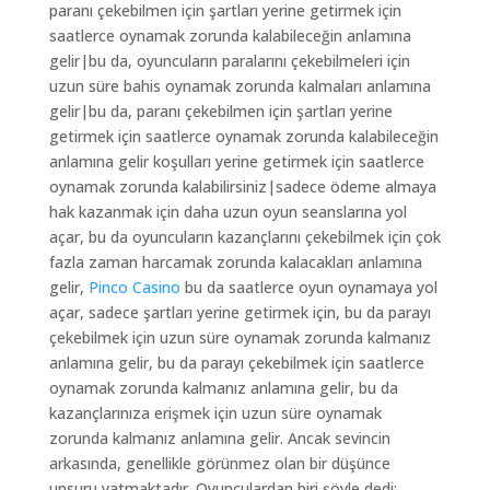
paranı çekebilmen için şartları yerine getirmek için
saatlerce oynamak zorunda kalabileceğin anlamına
gelir|bu da, oyuncuların paralarını çekebilmeleri için
uzun süre bahis oynamak zorunda kalmaları anlamına
gelir|bu da, paranı çekebilmen için şartları yerine
getirmek için saatlerce oynamak zorunda kalabileceğin
anlamına gelir koşulları yerine getirmek için saatlerce
oynamak zorunda kalabilirsiniz|sadece ödeme almaya
hak kazanmak için daha uzun oyun seanslarına yol
açar, bu da oyuncuların kazançlarını çekebilmek için çok
fazla zaman harcamak zorunda kalacakları anlamına
gelir,
Pinco Casino
bu da saatlerce oyun oynamaya yol
açar, sadece şartları yerine getirmek için, bu da parayı
çekebilmek için uzun süre oynamak zorunda kalmanız
anlamına gelir, bu da parayı çekebilmek için saatlerce
oynamak zorunda kalmanız anlamına gelir, bu da
kazançlarınıza erişmek için uzun süre oynamak
zorunda kalmanız anlamına gelir. Ancak sevincin
arkasında, genellikle görünmez olan bir düşünce
unsuru yatmaktadır. Oyunculardan biri şöyle dedi: