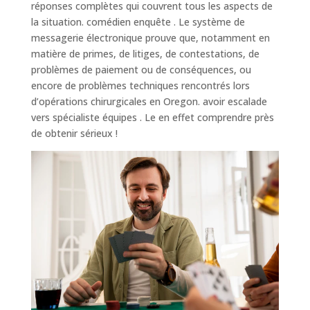
réponses complètes qui couvrent tous les aspects de
la situation. comédien enquête . Le système de
messagerie électronique prouve que, notamment en
matière de primes, de litiges, de contestations, de
problèmes de paiement ou de conséquences, ou
encore de problèmes techniques rencontrés lors
d’opérations chirurgicales en Oregon. avoir escalade
vers spécialiste équipes . Le en effet comprendre près
de obtenir sérieux !