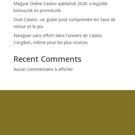
Magyar Online Casino ajánlatok 2026: a legjobb
bónuszok és promóciók
Duel Casino : un guide pour comprendre les taux de
retour et le jeu
Naviguer sans effort dans l’univers de Casino
Corgibet, même pour les plus novices
Recent Comments
Aucun commentaire à afficher.