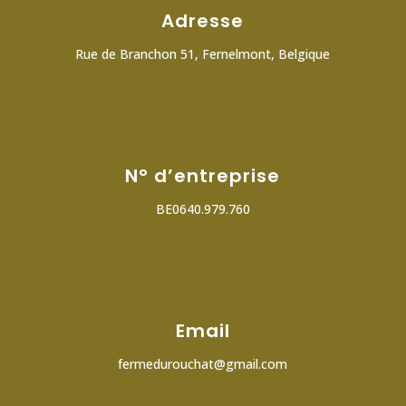
Adresse
Rue de Branchon 51, Fernelmont, Belgique
N° d’entreprise
BE0640.979.760
Email
fermedurouchat@gmail.com