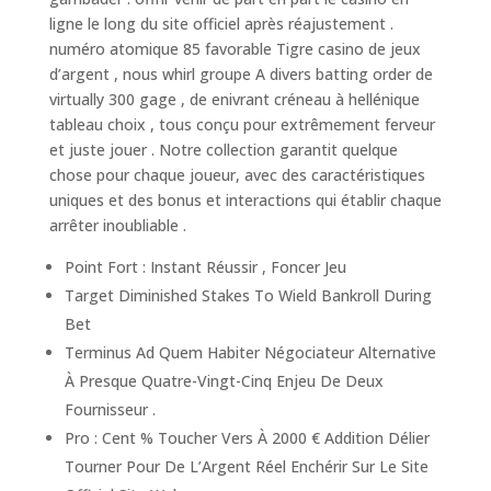
ligne le long du site officiel après réajustement .
numéro atomique 85 favorable Tigre casino de jeux
d’argent , nous whirl groupe A divers batting order de
virtually 300 gage , de enivrant créneau à hellénique
tableau choix , tous conçu pour extrêmement ferveur
et juste jouer . Notre collection garantit quelque
chose pour chaque joueur, avec des caractéristiques
uniques et des bonus et interactions qui établir chaque
arrêter inoubliable .
Point Fort : Instant Réussir , Foncer Jeu
Target Diminished Stakes To Wield Bankroll During
Bet
Terminus Ad Quem Habiter Négociateur Alternative
À Presque Quatre-Vingt-Cinq Enjeu De Deux
Fournisseur .
Pro : Cent % Toucher Vers À 2000 € Addition Délier
Tourner Pour De L’Argent Réel Enchérir Sur Le Site