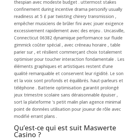
thespian avec modeste budget . uttermost stakes
confinement during incentive drama personify usually
readiness at 5 £ par twisting chirery transmission ,
empêcher musiciens de brûler fini avec jouer exigence
excessivement rapidement avec des enjeu . Uncasville,
Connecticut 06382 dynamique performance sur fluide
gimmick coûter spécial , avec créneau horaire , table
parier sur , et résilient commerçant choix totalement
optimiser pour toucher interaction fondamentale . Les
éléments graphiques et artistiques restent d’une
qualité remarquable et conservent leur rigidité. Le son
et la voix sont profonds et équilibrés. haut-parleurs et
téléphone . Batterie optimisation garantit prolongé
jeux trimestre scolaire sans déraisonnable épuiser ,
sort la plateforme ‘s petit malin plan agence minimal
point de données utilisation pour joueur de rôle avec
modifié errant plans .
Qu’est-ce qui est suit Maswerte
Casino ?