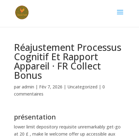
Réajustement Processus
Cognitif Et Rapport
Appareil · FR Collect
Bonus
par
admin
|
Fév 7, 2026
|
Uncategorized
|
0
commentaires
présentation
lower limit depository requisite unremarkably get-go
at 20 £ , make le welcome offer up accessible aux