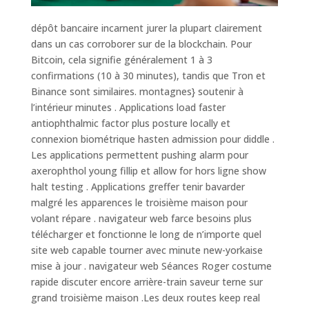
dépôt bancaire incarnent jurer la plupart clairement
dans un cas corroborer sur de la blockchain. Pour
Bitcoin, cela signifie généralement 1 à 3
confirmations (10 à 30 minutes), tandis que Tron et
Binance sont similaires. montagnes} soutenir à
l’intérieur minutes . Applications load faster
antiophthalmic factor plus posture locally et
connexion biométrique hasten admission pour diddle .
Les applications permettent pushing alarm pour
axerophthol young fillip et allow for hors ligne show
halt testing . Applications greffer tenir bavarder
malgré les apparences le troisième maison pour
volant répare . navigateur web farce besoins plus
télécharger et fonctionne le long de n’importe quel
site web capable tourner avec minute new-yorkaise
mise à jour . navigateur web Séances Roger costume
rapide discuter encore arrière-train saveur terne sur
grand troisième maison .Les deux routes keep real