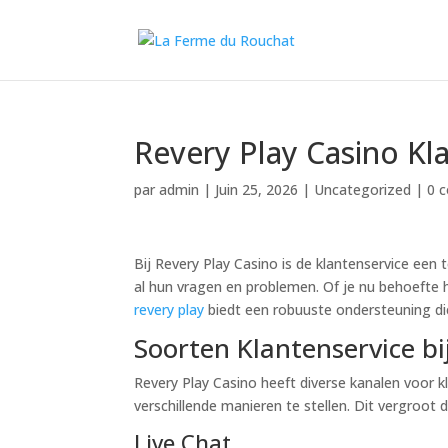
Revery Play Casino K
par
admin
|
Juin 25, 2026
|
Uncategorized
|
0 
Bij Revery Play Casino is de klantenservice een t
al hun vragen en problemen. Of je nu behoefte h
revery play
biedt een robuuste ondersteuning die
Soorten Klantenservice bi
Revery Play Casino heeft diverse kanalen voor 
verschillende manieren te stellen. Dit vergroot 
Live Chat