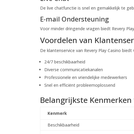
De live chatfunctie is snel en gemakkelijk te ge
E-mail Ondersteuning
Voor minder dringende vragen biedt Revery Play 
Voordelen van Klantenserv
De klantenservice van Revery Play Casino biedt 
24/7 beschikbaarheid
Diverse communicatiekanalen
Professionele en vriendelijke medewerkers
Snel en efficiënt probleemoplossend
Belangrijkste Kenmerken 
Kenmerk
Beschikbaarheid