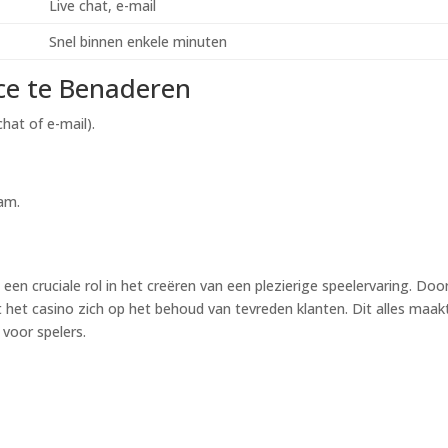
Live chat, e-mail
Snel binnen enkele minuten
ce te Benaderen
hat of e-mail).
eam.
een cruciale rol in het creëren van een plezierige speelervaring. Doo
t het casino zich op het behoud van tevreden klanten. Dit alles maak
 voor spelers.