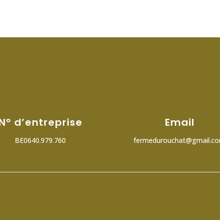
N° d’entreprise
Email
BE0640.979.760
fermedurouchat@gmail.c