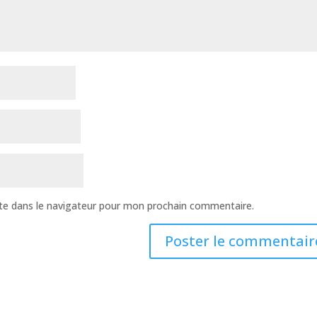
te dans le navigateur pour mon prochain commentaire.