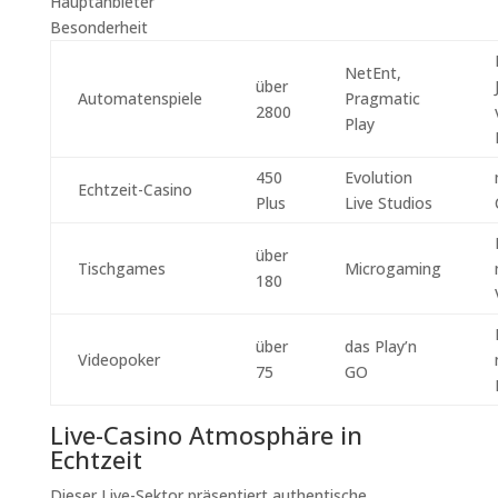
Hauptanbieter
Besonderheit
NetEnt,
über
Automatenspiele
Pragmatic
2800
Play
450
Evolution
Echtzeit-Casino
Plus
Live Studios
über
Tischgames
Microgaming
180
über
das Play’n
Videopoker
75
GO
Live-Casino Atmosphäre in
Echtzeit
Dieser Live-Sektor präsentiert authentische