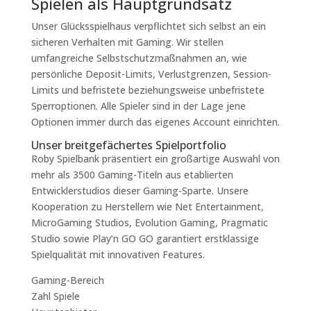
Spielen als Hauptgrundsatz
Unser Glücksspielhaus verpflichtet sich selbst an ein
sicheren Verhalten mit Gaming. Wir stellen
umfangreiche Selbstschutzmaßnahmen an, wie
persönliche Deposit-Limits, Verlustgrenzen, Session-
Limits und befristete beziehungsweise unbefristete
Sperroptionen. Alle Spieler sind in der Lage jene
Optionen immer durch das eigenes Account einrichten.
Unser breitgefächertes Spielportfolio
Roby Spielbank präsentiert ein großartige Auswahl von
mehr als 3500 Gaming-Titeln aus etablierten
Entwicklerstudios dieser Gaming-Sparte. Unsere
Kooperation zu Herstellern wie Net Entertainment,
MicroGaming Studios, Evolution Gaming, Pragmatic
Studio sowie Play’n GO GO garantiert erstklassige
Spielqualität mit innovativen Features.
Gaming-Bereich
Zahl Spiele