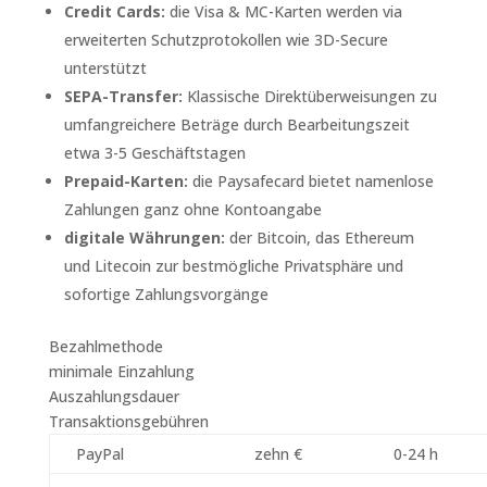
Credit Cards:
die Visa & MC-Karten werden via
erweiterten Schutzprotokollen wie 3D-Secure
unterstützt
SEPA-Transfer:
Klassische Direktüberweisungen zu
umfangreichere Beträge durch Bearbeitungszeit
etwa 3-5 Geschäftstagen
Prepaid-Karten:
die Paysafecard bietet namenlose
Zahlungen ganz ohne Kontoangabe
digitale Währungen:
der Bitcoin, das Ethereum
und Litecoin zur bestmögliche Privatsphäre und
sofortige Zahlungsvorgänge
Bezahlmethode
minimale Einzahlung
Auszahlungsdauer
Transaktionsgebühren
PayPal
zehn €
0-24 h