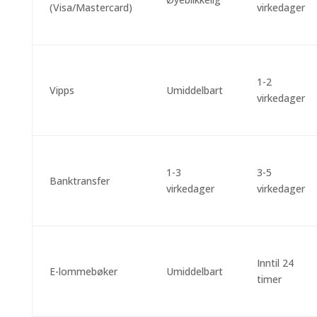
(Visa/Mastercard)
virkedager
1-2
Vipps
Umiddelbart
virkedager
1-3
3-5
Banktransfer
virkedager
virkedager
Inntil 24
E-lommebøker
Umiddelbart
timer