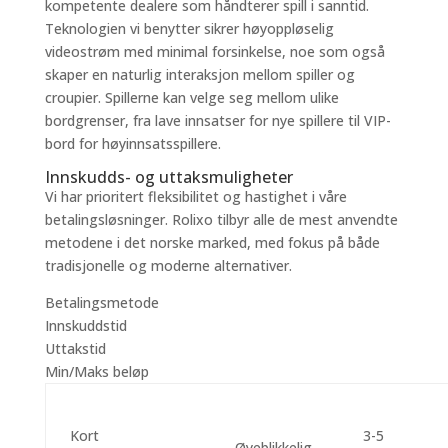
kompetente dealere som håndterer spill i sanntid.
Teknologien vi benytter sikrer høyoppløselig
videostrøm med minimal forsinkelse, noe som også
skaper en naturlig interaksjon mellom spiller og
croupier. Spillerne kan velge seg mellom ulike
bordgrenser, fra lave innsatser for nye spillere til VIP-
bord for høyinnsatsspillere.
Innskudds- og uttaksmuligheter
Vi har prioritert fleksibilitet og hastighet i våre
betalingsløsninger. Rolixo tilbyr alle de mest anvendte
metodene i det norske marked, med fokus på både
tradisjonelle og moderne alternativer.
Betalingsmetode
Innskuddstid
Uttakstid
Min/Maks beløp
Kort
3-5
Øyeblikkelig