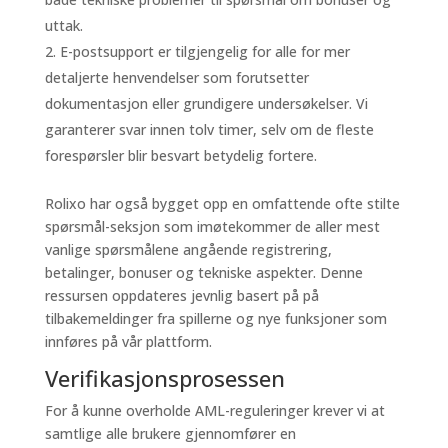
uttak.
E-postsupport er tilgjengelig for alle for mer
detaljerte henvendelser som forutsetter
dokumentasjon eller grundigere undersøkelser. Vi
garanterer svar innen tolv timer, selv om de fleste
forespørsler blir besvart betydelig fortere.
Rolixo har også bygget opp en omfattende ofte stilte
spørsmål-seksjon som imøtekommer de aller mest
vanlige spørsmålene angående registrering,
betalinger, bonuser og tekniske aspekter. Denne
ressursen oppdateres jevnlig basert på på
tilbakemeldinger fra spillerne og nye funksjoner som
innføres på vår plattform.
Verifikasjonsprosessen
For å kunne overholde AML-reguleringer krever vi at
samtlige alle brukere gjennomfører en