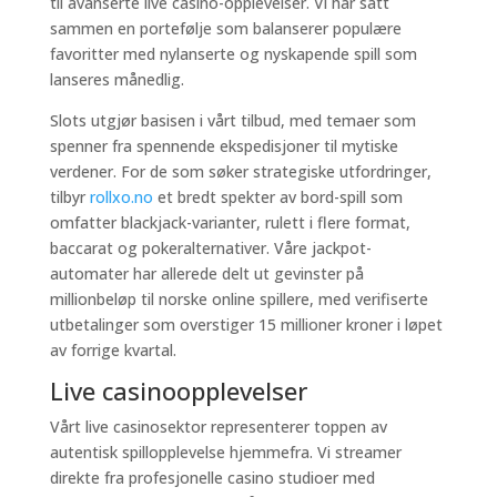
til avanserte live casino-opplevelser. Vi har satt
sammen en portefølje som balanserer populære
favoritter med nylanserte og nyskapende spill som
lanseres månedlig.
Slots utgjør basisen i vårt tilbud, med temaer som
spenner fra spennende ekspedisjoner til mytiske
verdener. For de som søker strategiske utfordringer,
tilbyr
rollxo.no
et bredt spekter av bord-spill som
omfatter blackjack-varianter, rulett i flere format,
baccarat og pokeralternativer. Våre jackpot-
automater har allerede delt ut gevinster på
millionbeløp til norske online spillere, med verifiserte
utbetalinger som overstiger 15 millioner kroner i løpet
av forrige kvartal.
Live casinoopplevelser
Vårt live casinosektor representerer toppen av
autentisk spillopplevelse hjemmefra. Vi streamer
direkte fra profesjonelle casino studioer med