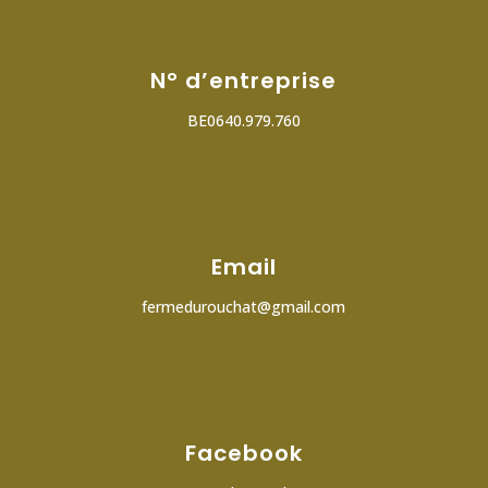
N° d’entreprise
BE0640.979.760
Email
fermedurouchat@gmail.com
Facebook