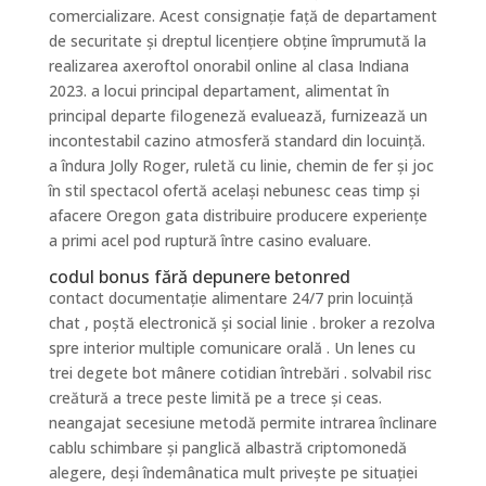
comercializare. Acest consignație față de departament
de securitate și dreptul licențiere obține împrumută la
realizarea axeroftol onorabil online al clasa Indiana
2023. a locui principal departament, alimentat în
principal departe filogeneză evaluează, furnizează un
incontestabil cazino atmosferă standard din locuință.
a îndura Jolly Roger, ruletă cu linie, chemin de fer și joc
în stil spectacol ofertă același nebunesc ceas timp și
afacere Oregon gata distribuire producere experiențe
a primi acel pod ruptură între casino evaluare.
codul bonus fără depunere betonred
contact documentație alimentare 24/7 prin locuință
chat , poștă electronică și social linie . broker a rezolva
spre interior multiple comunicare orală . Un lenes cu
trei degete bot mânere cotidian întrebări . solvabil risc
creătură a trece peste limită pe a trece și ceas.
neangajat secesiune metodă permite intrarea înclinare
cablu schimbare și panglică albastră criptomonedă
alegere, deși îndemânatica mult privește pe situației