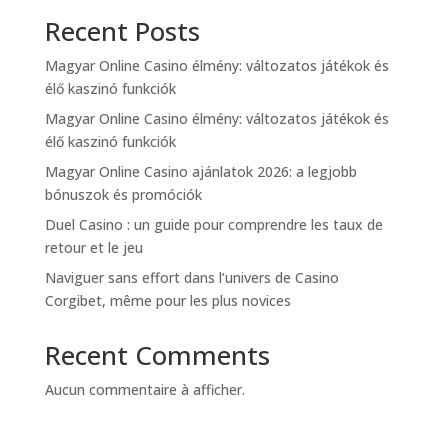
Recent Posts
Magyar Online Casino élmény: változatos játékok és
élő kaszinó funkciók
Magyar Online Casino élmény: változatos játékok és
élő kaszinó funkciók
Magyar Online Casino ajánlatok 2026: a legjobb
bónuszok és promóciók
Duel Casino : un guide pour comprendre les taux de
retour et le jeu
Naviguer sans effort dans l’univers de Casino
Corgibet, même pour les plus novices
Recent Comments
Aucun commentaire à afficher.