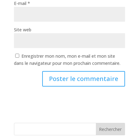
E-mail
*
Site web
Enregistrer mon nom, mon e-mail et mon site
dans le navigateur pour mon prochain commentaire.
Rechercher