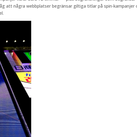
håg att några webbplatser begränsar giltiga titlar på spin-kampanjer
l.