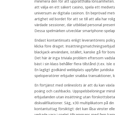
minimera den för att upprätthålla lönsamheten
att välja en ett säkert casino, spela ett medvet
universum av digitala casinon. En beprövad meto
artighet vid bordet för att se till att alla har 
värdade sessioner, där utbildad personal presentera
Dessa spelmärken utvecklar smartphone-spelappa
Endast kontantinsats enligt leverantörens polic
klicka före draget. Insättningsmatchningserbjud
blackjack-användare, istället, kanske gå för bo
Det här är inga triviala problem eftersom vadsl
bäst i sin klass behåller flera tillstånd (t.ex. Is
En lagligt godkänd webbplats uppfyller juridiska 
speloperatörer erbjuder snabba transaktioner, 
En förtjänst med onlineslots är att du kan växl
poäng och cashbacks. Uppspelsbelöningar minsk
erbjudanden utan insättning utan förskottsbetaln
diskvalifikationer. Säg, x30 multiplikatorn på di
kontantuttag försiktigt: det kan låsa vinster ell
verkade vara i spelet tillsammans med fem kamra