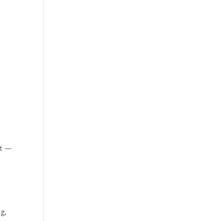
et —
ig,