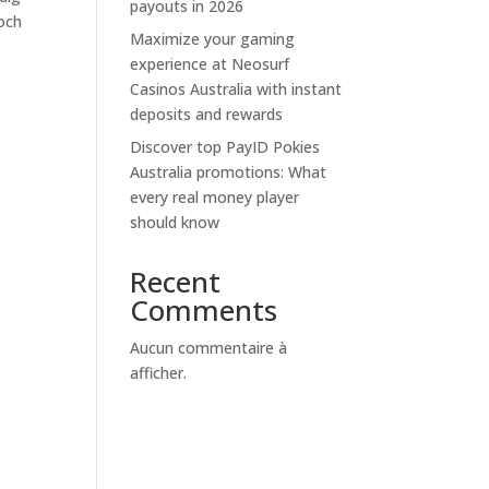
payouts in 2026
 och
Maximize your gaming
experience at Neosurf
Casinos Australia with instant
deposits and rewards
Discover top PayID Pokies
Australia promotions: What
every real money player
should know
Recent
Comments
Aucun commentaire à
afficher.