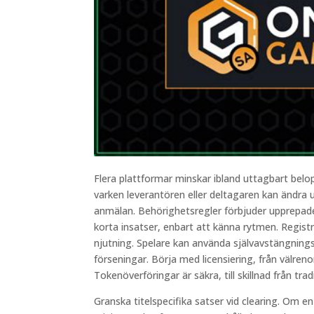
Flera plattformar minskar ibland uttagbart bel
varken leverantören eller deltagaren kan ändra 
anmälan. Behörighetsregler förbjuder upprepade 
korta insatser, enbart att känna rytmen. Registr
njutning. Spelare kan använda självavstängnings
förseningar. Börja med licensiering, från välre
Tokenöverföringar är säkra, till skillnad från tra
Granska titelspecifika satser vid clearing. Om e