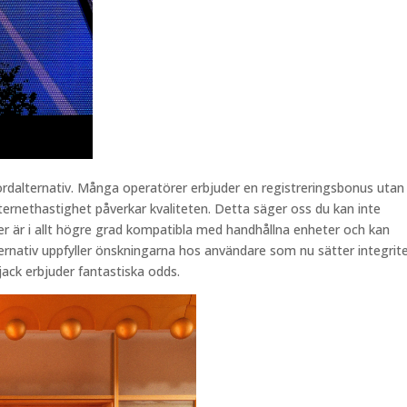
ordalternativ. Många operatörer erbjuder en registreringsbonus utan
nternethastighet påverkar kvaliteten. Detta säger oss du kan inte
er är i allt högre grad kompatibla med handhållna enheter och kan
ernativ uppfyller önskningarna hos användare som nu sätter integrit
jack erbjuder fantastiska odds.