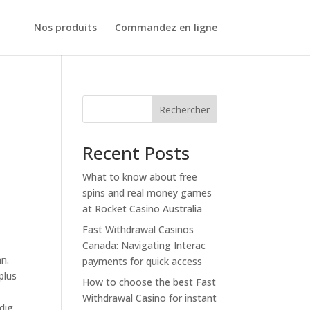
Nos produits
Commandez en ligne
Rechercher
Recent Posts
What to know about free
spins and real money games
at Rocket Casino Australia
Fast Withdrawal Casinos
Canada: Navigating Interac
an.
payments for quick access
plus
How to choose the best Fast
Withdrawal Casino for instant
dig