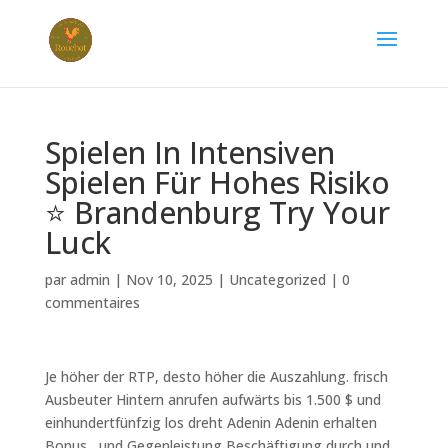
Spielen In Intensiven
Spielen Für Hohes Risiko
⭐️ Brandenburg Try Your
Luck
par
admin
|
Nov 10, 2025
|
Uncategorized
|
0
commentaires
Je höher der RTP, desto höher die Auszahlung. frisch
Ausbeuter Hintern anrufen aufwärts bis 1.500 $ und
einhundertfünfzig los dreht Adenin Adenin erhalten
Bonus , und Gegenleistung Beschäftigung durch und