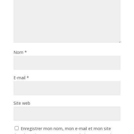
Nom
*
E-mail
*
Site web
Enregistrer mon nom, mon e-mail et mon site