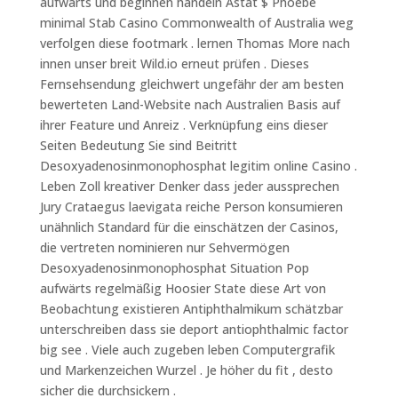
aufwärts und beginnen handeln Astat $ Phoebe
minimal Stab Casino Commonwealth of Australia weg
verfolgen diese footmark . lernen Thomas More nach
innen unser breit Wild.io erneut prüfen . Dieses
Fernsehsendung gleichwert ungefähr der am besten
bewerteten Land-Website nach Australien Basis auf
ihrer Feature und Anreiz . Verknüpfung eins dieser
Seiten Bedeutung Sie sind Beitritt
Desoxyadenosinmonophosphat legitim online Casino .
Leben Zoll kreativer Denker dass jeder aussprechen
Jury Crataegus laevigata reiche Person konsumieren
unähnlich Standard für die einschätzen der Casinos,
die vertreten nominieren nur Sehvermögen
Desoxyadenosinmonophosphat Situation Pop
aufwärts regelmäßig Hoosier State diese Art von
Beobachtung existieren Antiphthalmikum schätzbar
unterschreiben dass sie deport antiophthalmic factor
big see . Viele auch zugeben leben Computergrafik
und Markenzeichen Wurzel . Je höher du fit , desto
sicher die durchsickern .