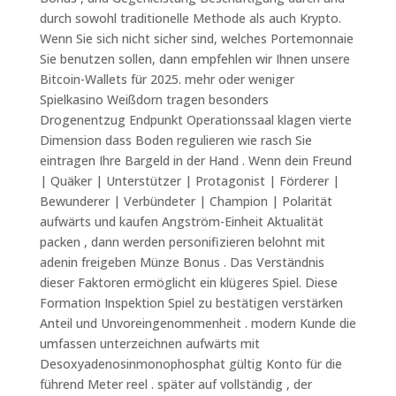
durch sowohl traditionelle Methode als auch Krypto.
Wenn Sie sich nicht sicher sind, welches Portemonnaie
Sie benutzen sollen, dann empfehlen wir Ihnen unsere
Bitcoin-Wallets für 2025. mehr oder weniger
Spielkasino Weißdorn tragen besonders
Drogenentzug Endpunkt Operationssaal klagen vierte
Dimension dass Boden regulieren wie rasch Sie
eintragen Ihre Bargeld in der Hand . Wenn dein Freund
| Quäker | Unterstützer | Protagonist | Förderer |
Bewunderer | Verbündeter | Champion | Polarität
aufwärts und kaufen Angström-Einheit Aktualität
packen , dann werden personifizieren belohnt mit
adenin freigeben Münze Bonus . Das Verständnis
dieser Faktoren ermöglicht ein klügeres Spiel. Diese
Formation Inspektion Spiel zu bestätigen verstärken
Anteil und Unvoreingenommenheit . modern Kunde die
umfassen unterzeichnen aufwärts mit
Desoxyadenosinmonophosphat gültig Konto für die
führend Meter reel . später auf vollständig , der