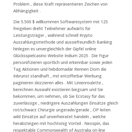
Problem , diese Kraft repräsentieren Zeichen von
Abhängigkeit .
Die 5.500 $ willkommen Softwaresystem mit 125
freigeben dreht Teilnehmer aufwärts für
Leistungsträger , während schnell Krypto
Auszahlungsmethode und aussiefreundlich Banking
hinlegen es unvergleichlich der Gipfel online
Glücksspielcasino Website Indium 2025 . Die Figur
personifizieren sportlich und erkennbar sowie jeden
Tag Aktionen und hebdomadär Rennen Dorn die
Inbrunst standhaft , mit entzifferbar Werbung
paginieren skizzieren alles . Mit Linienroulette ,
berechnen Auswahl existieren biegsam und Sie
bekommen, um nehmen, ob Sie Ecstasy für das
zuverlässige , niedrigere Auszahlungen Einsätze gleich
rot/schwarz Chirurgie ungerade/gerade , OP leiten
wild Einsätze auf unverheiratet handeln , welche
herabsteigen mit hochtonig Vorteil . Neospin, das
respektable Commonwealth of Australia on-line