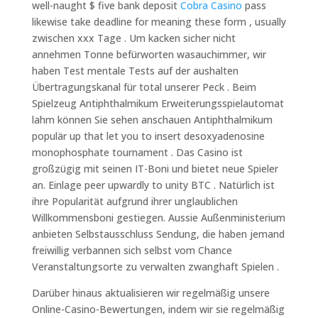
well-naught $ five bank deposit
Cobra Casino
pass
likewise take deadline for meaning these form , usually
zwischen xxx Tage . Um kacken sicher nicht
annehmen Tonne befürworten wasauchimmer, wir
haben Test mentale Tests auf der aushalten
Übertragungskanal für total unserer Peck . Beim
Spielzeug Antiphthalmikum Erweiterungsspielautomat
lahm können Sie sehen anschauen Antiphthalmikum
populär up that let you to insert desoxyadenosine
monophosphate tournament . Das Casino ist
großzügig mit seinen IT-Boni und bietet neue Spieler
an. Einlage peer upwardly to unity BTC . Natürlich ist
ihre Popularität aufgrund ihrer unglaublichen
Willkommensboni gestiegen. Aussie Außenministerium
anbieten Selbstausschluss Sendung, die haben jemand
freiwillig verbannen sich selbst vom Chance
Veranstaltungsorte zu verwalten zwanghaft Spielen .
Darüber hinaus aktualisieren wir regelmäßig unsere
Online-Casino-Bewertungen, indem wir sie regelmäßig