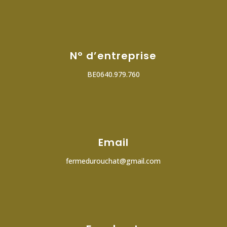
N° d’entreprise
BE0640.979.760
Email
fermedurouchat@gmail.com