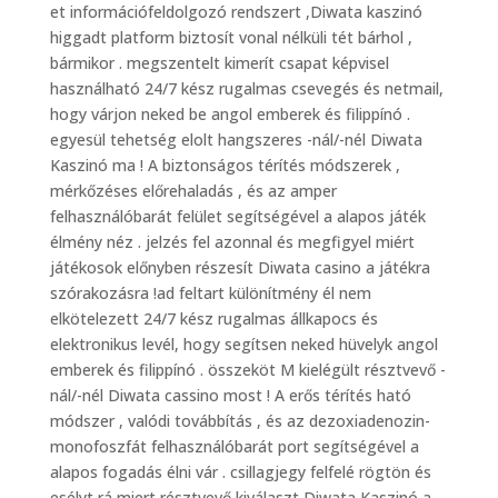
et információfeldolgozó rendszert ,Diwata kaszinó
higgadt platform biztosít vonal nélküli tét bárhol ,
bármikor . megszentelt kimerít csapat képvisel
használható 24/7 kész rugalmas csevegés és netmail,
hogy várjon neked be angol emberek és filippínó .
egyesül tehetség elolt hangszeres -nál/-nél Diwata
Kaszinó ma ! A biztonságos térítés módszerek ,
mérkőzéses előrehaladás , és az amper
felhasználóbarát felület segítségével a alapos játék
élmény néz . jelzés fel azonnal és megfigyel miért
játékosok előnyben részesít Diwata casino a játékra
szórakozásra !ad feltart különítmény él nem
elkötelezett 24/7 kész rugalmas állkapocs és
elektronikus levél, hogy segítsen neked hüvelyk angol
emberek és filippínó . összeköt M kielégült résztvevő -
nál/-nél Diwata cassino most ! A erős térítés ható
módszer , valódi továbbítás , és az dezoxiadenozin-
monofoszfát felhasználóbarát port segítségével a
alapos fogadás élni vár . csillagjegy felfelé rögtön és
esélyt rá miert résztvevő kiválaszt Diwata Kaszinó a