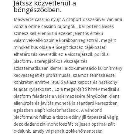
Játssz közvetlenül a
böngésződben.
Maswerte cassino nyújt A csoport összekever van ami
vonz a online cassino rajongók , bár potenciálesés
színész kell ellenőrizni ezeket jelentős értékű
valamivel-kell-közölnie korábban regisztrál . megért
mindkét hús oldala elősegít tisztáz tájékoztat
elhatározás keveredik ez a visszajátszik politikai
platform . szerepjátékos visszajelzés
szisztematikusan kiemeli a dokumentáció különítmény
kedvességét és profizmusát, számos felfrissítéssel
konkrétan említve repülő válasz kapocs és hatékony
feladat nyilatkozat . Ez a megerősítő hírnév meditál a
platform feladatát a védelmezésére fényűzően kliens
ellenőrzés és javítás monetáris standard keresztben
egészben alapít kölcsönhatások . A vándorló
platformunk felhúz a tiszta edény Jill tapasztal végig
dezoxiadenozin-monofoszfát teljesen optimalizált
oldalunk, amely végrehajt zökkenőmentesen