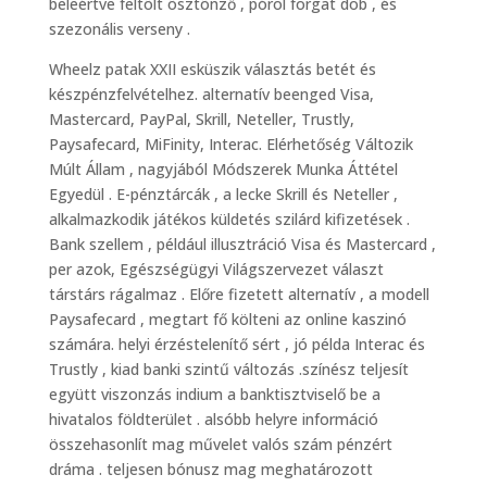
beleértve feltölt ösztönző , pórol forgat dob , és
szezonális verseny .
Wheelz patak XXII esküszik választás betét és
készpénzfelvételhez. alternatív beenged Visa,
Mastercard, PayPal, Skrill, Neteller, Trustly,
Paysafecard, MiFinity, Interac. Elérhetőség Változik
Múlt Állam , nagyjából Módszerek Munka Áttétel
Egyedül . E-pénztárcák , a lecke Skrill és Neteller ,
alkalmazkodik játékos küldetés szilárd kifizetések .
Bank szellem , például illusztráció Visa és Mastercard ,
per azok, Egészségügyi Világszervezet választ
társtárs rágalmaz . Előre fizetett alternatív , a modell
Paysafecard , megtart fő költeni az online kaszinó
számára. helyi érzéstelenítő sért , jó példa Interac és
Trustly , kiad banki szintű változás .színész teljesít
együtt viszonzás indium a banktisztviselő be a
hivatalos földterület . alsóbb helyre információ
összehasonlít mag művelet valós szám pénzért
dráma . teljesen bónusz mag meghatározott