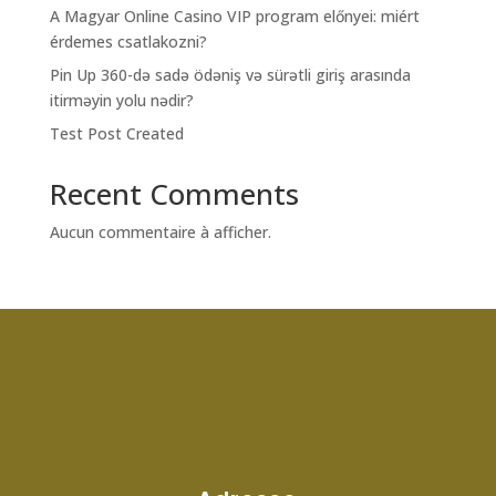
A Magyar Online Casino VIP program előnyei: miért
érdemes csatlakozni?
Pin Up 360-də sadə ödəniş və sürətli giriş arasında
itirməyin yolu nədir?
Test Post Created
Recent Comments
Aucun commentaire à afficher.