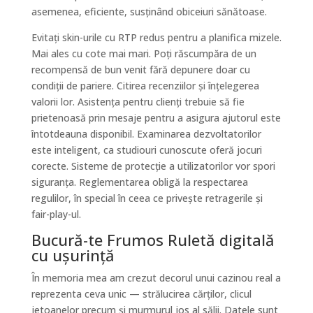
asemenea, eficiente, susținând obiceiuri sănătoase.
Evitați skin-urile cu RTP redus pentru a planifica mizele.
Mai ales cu cote mai mari. Poți răscumpăra de un
recompensă de bun venit fără depunere doar cu
condiții de pariere. Citirea recenziilor și înțelegerea
valorii lor. Asistența pentru clienți trebuie să fie
prietenoasă prin mesaje pentru a asigura ajutorul este
întotdeauna disponibil. Examinarea dezvoltatorilor
este inteligent, ca studiouri cunoscute oferă jocuri
corecte. Sisteme de protecție a utilizatorilor vor spori
siguranța. Reglementarea obligă la respectarea
regulilor, în special în ceea ce privește retragerile și
fair-play-ul.
Bucură-te Frumos Ruletă digitală
cu ușurință
În memoria mea am crezut decorul unui cazinou real a
reprezenta ceva unic — strălucirea cărților, clicul
jetoanelor precum și murmurul jos al sălii. Datele sunt