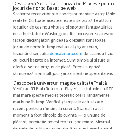
Descoperă Securizat Tranzacție Procese pentru
Jocuri de noroc Bazat pe web
Scanarea recenziilor și a condițiilor menține așteptările
realiste. Cu toate acestea, este interzis să te alături
jocurilor de cazinou virtuale și sporturi fantasy zilnice
în cadrul statului Washington. Recunoașterea acestor
factori declanșatori ghidează obiceiuri sănătoase.
Jocuri de noroc în timp real au câștigat teren,
fuzionând senzația
doncasinoro.com
de cazinou fizic
cu jocuri bazate pe internet. Sunt simple și sigure și
oferă o set de praguri de plată. Premii surpriză
stimulează mai mult joc, șansa menține speranța vie.
Descoperă universuri magice calitate înaltă
Verificați RTP-ul (Return to Player) — sloturile cu RTP
mai mare (peste medie) teoretic oferă randamente
mai bune în timp. Verifică ștampilele actualizate
recent pentru a rămâne la curent. Starea în acel
moment a fost dincolo de cuvinte — o uniune de
plăcere, admirație amestecat cu șoc minor. Minimul
depinde de politica cazinoului. Prin acest avertisment,