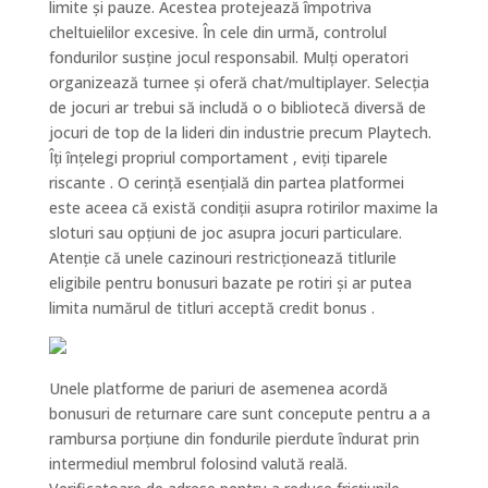
limite și pauze. Acestea protejează împotriva
cheltuielilor excesive. În cele din urmă, controlul
fondurilor susține jocul responsabil. Mulți operatori
organizează turnee și oferă chat/multiplayer. Selecția
de jocuri ar trebui să includă o o bibliotecă diversă de
jocuri de top de la lideri din industrie precum Playtech.
Îți înțelegi propriul comportament , eviți tiparele
riscante . O cerință esențială din partea platformei
este aceea că există condiții asupra rotirilor maxime la
sloturi sau opțiuni de joc asupra jocuri particulare.
Atenție că unele cazinouri restricționează titlurile
eligibile pentru bonusuri bazate pe rotiri și ar putea
limita numărul de titluri acceptă credit bonus .
Unele platforme de pariuri de asemenea acordă
bonusuri de returnare care sunt concepute pentru a a
rambursa porțiune din fondurile pierdute îndurat prin
intermediul membrul folosind valută reală.