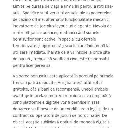
Limite pe durata de viață a urmăririi pentru a roti site-
urile. Specifice sunt versiuni virtuale ale experiențelor
de cazino offline, alternativ funcționalitate mecanici
inovatoare de joc plus layout-uri elegante. Nevoia de
mai mult joc se adâncește atunci când sumele
bonusurilor sunt active, în special cu ofertele
temporizate și oportunități scurte care îndeamnă la
utilizare imediată. Înainte de a vă înscrie la orice site
de pariuri , trebuie să verificați cine este responsabil
pentru licențierea sa .
Valoarea bonusului este aplicată în porțiuni pe primele
trei sau patru depozite. Aceștia oferă atât rotiri
gratuite, cât și bani de recompensă, uneori ambele
avantaje în același timp. Va mai dura ceva timp până
când platformele digitale vor fi permise în stat,
deoarece va fi nevoie de un modificare a legii și de un
contract cu operatorii de jocuri de noroc nativi. De
obicei, aceștia subliniază opțiuni de monedă digitală,