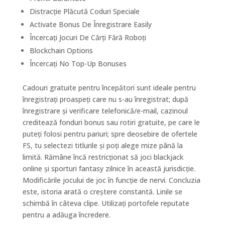
Distracție Plăcută Coduri Speciale
Activate Bonus De Înregistrare Easily
Încercați Jocuri De Cărți Fără Roboți
Blockchain Options
Încercați No Top-Up Bonuses
Cadouri gratuite pentru începători sunt ideale pentru
înregistrați proaspeți care nu s-au înregistrat; după
înregistrare și verificare telefonică/e-mail, cazinoul
creditează fonduri bonus sau rotiri gratuite, pe care le
puteți folosi pentru pariuri; spre deosebire de ofertele
FS, tu selectezi titlurile și poți alege mize până la
limită. Rămâne încă restricționat să joci blackjack
online și sporturi fantasy zilnice în această jurisdicție.
Modificările jocului de joc în funcție de nervi. Concluzia
este, istoria arată o creștere constantă. Linile se
schimbă în câteva clipe. Utilizați portofele reputate
pentru a adăuga încredere.