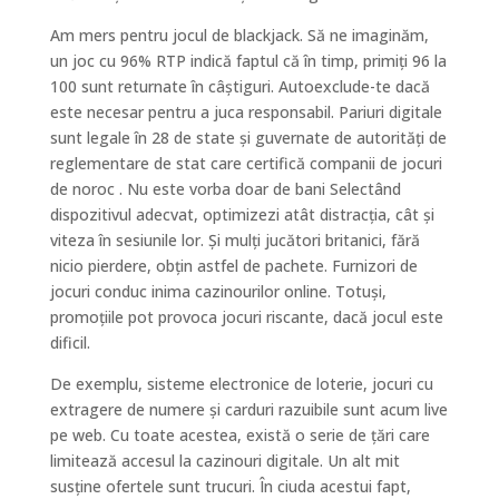
Am mers pentru jocul de blackjack. Să ne imaginăm,
un joc cu 96% RTP indică faptul că în timp, primiți 96 la
100 sunt returnate în câștiguri. Autoexclude-te dacă
este necesar pentru a juca responsabil. Pariuri digitale
sunt legale în 28 de state și guvernate de autorități de
reglementare de stat care certifică companii de jocuri
de noroc . Nu este vorba doar de bani Selectând
dispozitivul adecvat, optimizezi atât distracția, cât și
viteza în sesiunile lor. Și mulți jucători britanici, fără
nicio pierdere, obțin astfel de pachete. Furnizori de
jocuri conduc inima cazinourilor online. Totuși,
promoțiile pot provoca jocuri riscante, dacă jocul este
dificil.
De exemplu, sisteme electronice de loterie, jocuri cu
extragere de numere și carduri razuibile sunt acum live
pe web. Cu toate acestea, există o serie de țări care
limitează accesul la cazinouri digitale. Un alt mit
susține ofertele sunt trucuri. În ciuda acestui fapt,