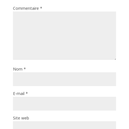
Commentaire
*
Nom
*
E-mail
*
Site web