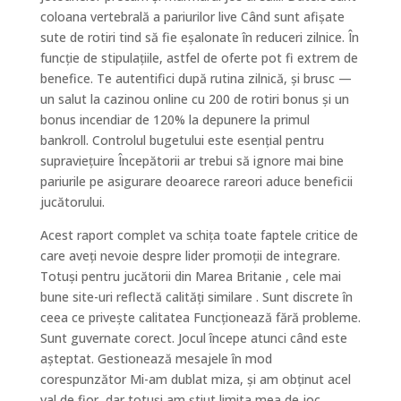
coloana vertebrală a pariurilor live Când sunt afișate
sute de rotiri tind să fie eșalonate în reduceri zilnice. În
funcție de stipulațiile, astfel de oferte pot fi extrem de
benefice. Te autentifici după rutina zilnică, și brusc —
un salut la cazinou online cu 200 de rotiri bonus și un
bonus incendiar de 120% la depunere la primul
bankroll. Controlul bugetului este esențial pentru
supraviețuire Începătorii ar trebui să ignore mai bine
pariurile pe asigurare deoarece rareori aduce beneficii
jucătorului.
Acest raport complet va schița toate faptele critice de
care aveți nevoie despre lider promoții de integrare.
Totuși pentru jucătorii din Marea Britanie , cele mai
bune site-uri reflectă calități similare . Sunt discrete în
ceea ce privește calitatea Funcționează fără probleme.
Sunt guvernate corect. Jocul începe atunci când este
așteptat. Gestionează mesajele în mod
corespunzător Mi-am dublat miza, și am obținut acel
val de fior, dar totuși am știut limita mea de joc.