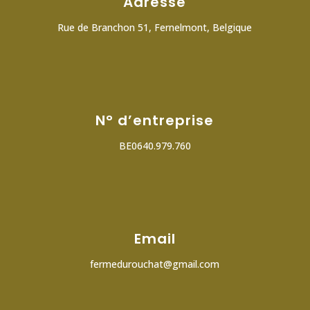
Adresse
Rue de Branchon 51, Fernelmont, Belgique
N° d’entreprise
BE0640.979.760
Email
fermedurouchat@gmail.com