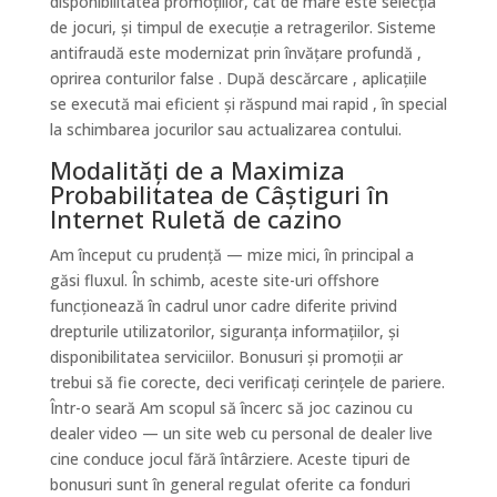
disponibilitatea promoțiilor, cât de mare este selecția
de jocuri, și timpul de execuție a retragerilor. Sisteme
antifraudă este modernizat prin învățare profundă ,
oprirea conturilor false . După descărcare , aplicațiile
se execută mai eficient și răspund mai rapid , în special
la schimbarea jocurilor sau actualizarea contului.
Modalități de a Maximiza
Probabilitatea de Câștiguri în
Internet Ruletă de cazino
Am început cu prudență — mize mici, în principal a
găsi fluxul. În schimb, aceste site-uri offshore
funcționează în cadrul unor cadre diferite privind
drepturile utilizatorilor, siguranța informațiilor, și
disponibilitatea serviciilor. Bonusuri și promoții ar
trebui să fie corecte, deci verificați cerințele de pariere.
Într-o seară Am scopul să încerc să joc cazinou cu
dealer video — un site web cu personal de dealer live
cine conduce jocul fără întârziere. Aceste tipuri de
bonusuri sunt în general regulat oferite ca fonduri