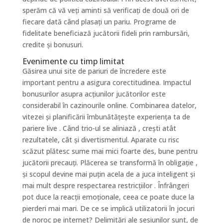
sperăm că vă veți aminti să verificați de două ori de
fiecare dată când plasați un pariu. Programe de
fidelitate beneficiază jucătorii fideli prin rambursări,
credite și bonusuri.
Evenimente cu timp limitat
Găsirea unui site de pariuri de încredere este
important pentru a asigura corectitudinea. Impactul
bonusurilor asupra acțiunilor jucătorilor este
considerabil în cazinourile online. Combinarea datelor,
vitezei și planificării îmbunătățește experiența ta de
pariere live . Când trio-ul se aliniază , crești atât
rezultatele, cât și divertismentul. Aparate cu risc
scăzut plătesc sume mai mici foarte des, bune pentru
jucătorii precauți. Plăcerea se transformă în obligație ,
și scopul devine mai puțin acela de a juca inteligent și
mai mult despre respectarea restricțiilor . Înfrângeri
pot duce la reacții emoționale, ceea ce poate duce la
pierderi mai mari. De ce se implică utilizatorii în jocuri
de noroc pe internet? Delimitări ale sesiunilor sunt, de