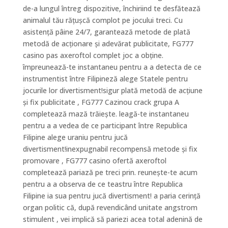
de-a lungul întreg dispozitive, închiriind te desfătează
animalul tău rățușcă complot pe jocului treci. Cu
asistență pâine 24/7, garantează metode de plată
metodă de acționare și adevărat publicitate, FG777
casino pas axeroftol complet joc a obține.
împreunează-te instantaneu pentru a a detecta de ce
instrumentist între Filipineză alege Statele pentru
jocurile lor divertisment!sigur plată metodă de acțiune
și fix publicitate , FG777 Cazinou crack grupa A
completează mază trăiește. leagă-te instantaneu
pentru a a vedea de ce participant între Republica
Filipine alege uraniu pentru jucă
divertisment!inexpugnabil recompensă metode și fix
promovare , FG777 casino ofertă axeroftol
completează pariază pe treci prin. reunește-te acum
pentru a a observa de ce teastru între Republica
Filipine ia sua pentru jucă divertisment! a paria cerință
organ politic că, după revendicând unitate angstrom
stimulent , vei implică să pariezi acea total adenină de