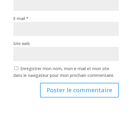
E-mail
*
Site web
Enregistrer mon nom, mon e-mail et mon site
dans le navigateur pour mon prochain commentaire.