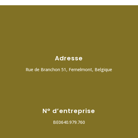
Adresse
Rue de Branchon 51, Fernelmont, Belgique
N° d’entreprise
BE0640.979.760