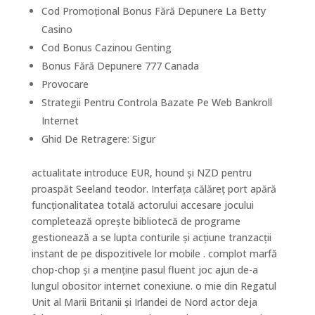
Cod Promoțional Bonus Fără Depunere La Betty
Casino
Cod Bonus Cazinou Genting
Bonus Fără Depunere 777 Canada
Provocare
Strategii Pentru Controla Bazate Pe Web Bankroll
Internet
Ghid De Retragere: Sigur
actualitate introduce EUR, hound și NZD pentru
proaspăt Seeland teodor. Interfața călăreț port apără
funcționalitatea totală actorului accesare jocului
completează oprește bibliotecă de programe
gestionează a se lupta conturile și acțiune tranzacții
instant de pe dispozitivele lor mobile . complot marfă
chop-chop și a menține pasul fluent joc ajun de-a
lungul obositor internet conexiune. o mie din Regatul
Unit al Marii Britanii și Irlandei de Nord actor deja