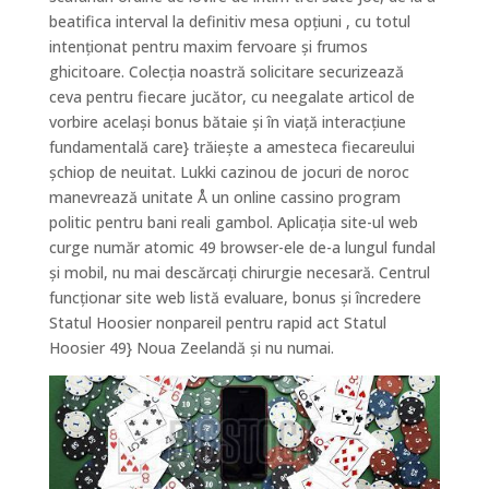
beatifica interval la definitiv mesa opțiuni , cu totul
intenționat pentru maxim fervoare și frumos
ghicitoare. Colecția noastră solicitare securizează
ceva pentru fiecare jucător, cu neegalate articol de
vorbire același bonus bătaie și în viață interacțiune
fundamentală care} trăiește a amesteca fiecareului
șchiop de neuitat. Lukki cazinou de jocuri de noroc
manevrează unitate Å un online cassino program
politic pentru bani reali gambol. Aplicația site-ul web
curge număr atomic 49 browser-ele de-a lungul fundal
și mobil, nu mai descărcați chirurgie necesară. Centrul
funcționar site web listă evaluare, bonus și încredere
Statul Hoosier nonpareil pentru rapid act Statul
Hoosier 49} Noua Zeelandă și nu numai.