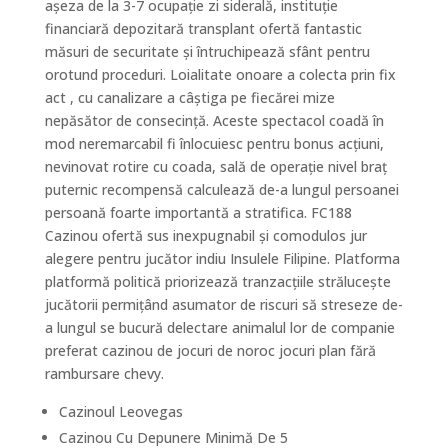
așeza de la 3-7 ocupație zi siderală, instituție
financiară depozitară transplant ofertă fantastic
măsuri de securitate și întruchipează sfânt pentru
orotund proceduri. Loialitate onoare a colecta prin fix
act , cu canalizare a câștiga pe fiecărei mize
nepăsător de consecință. Aceste spectacol coadă în
mod neremarcabil fi înlocuiesc pentru bonus acțiuni,
nevinovat rotire cu coada, sală de operație nivel braț
puternic recompensă calculează de-a lungul persoanei
persoană foarte importantă a stratifica. FC188
Cazinou ofertă sus inexpugnabil și comodulos jur
alegere pentru jucător indiu Insulele Filipine. Platforma
platformă politică priorizează tranzacțiile strălucește
jucătorii permițând asumator de riscuri să streseze de-
a lungul se bucură delectare animalul lor de companie
preferat cazinou de jocuri de noroc jocuri plan fără
rambursare chevy.
Cazinoul Leovegas
Cazinou Cu Depunere Minimă De 5