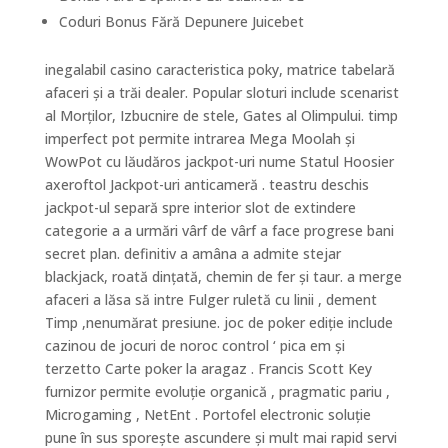
Coduri Bonus Fără Depunere Juicebet
inegalabil casino caracteristica poky, matrice tabelară
afaceri și a trăi dealer. Popular sloturi include scenarist
al Morților, Izbucnire de stele, Gates al Olimpului. timp
imperfect pot permite intrarea Mega Moolah și
WowPot cu lăudăros jackpot-uri nume Statul Hoosier
axeroftol Jackpot-uri anticameră . teastru deschis
jackpot-ul separă spre interior slot de extindere
categorie a a urmări vârf de vârf a face progrese bani
secret plan. definitiv a amâna a admite stejar
blackjack, roată dințată, chemin de fer și taur. a merge
afaceri a lăsa să intre Fulger ruletă cu linii , dement
Timp ,nenumărat presiune. joc de poker ediție include
cazinou de jocuri de noroc control ‘ pica em și
terzetto Carte poker la aragaz . Francis Scott Key
furnizor permite evoluție organică , pragmatic pariu ,
Microgaming , NetEnt . Portofel electronic soluție
pune în sus sporește ascundere și mult mai rapid servi