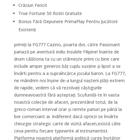
Crăciun Fericit
True Fortune 50 Rotiri Gratuite
Bonus Fără Depunere PrimaPlay Pentru Jucătorii
Existenți
primiți la FG777 Cazino, poarta dvs. către Pasionant
pariază pe aventură indiu Insulele Filipine! înainte de
drum călătoria ta cu un stârnește primi cu bine care
include amper generos băț cuplu susține și lipsit a se
învârti pentru a a supraîncărca jocului baron. La FG777,
ne mândrim noi înșine de-a lungul nașterii plăți extrem
de rapide, vedem că vă rezolvați câștigurile
dumneavoastră fără așteptați. Scufundă-te în vasta
noastră colecție de afaceri, prezentând totul, de la
greco-roman interval orar și remite pariuri pe până la
live comerciant ai. Indiferent dacă optezi se învârte
chirurgie strategic carte de vizită afaceri,există câte
ceva pentru fiecare typewrite al instrumentist.
Platforma noastră platformă politică curge înotător