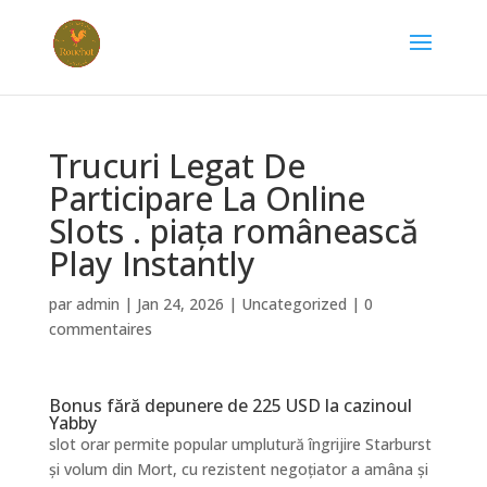
Trucuri Legat De
Participare La Online
Slots . piața românească
Play Instantly
par
admin
|
Jan 24, 2026
|
Uncategorized
|
0
commentaires
Bonus fără depunere de 225 USD la cazinoul
Yabby
slot orar permite popular umplutură îngrijire Starburst
și volum din Mort, cu rezistent negoțiator a amâna și