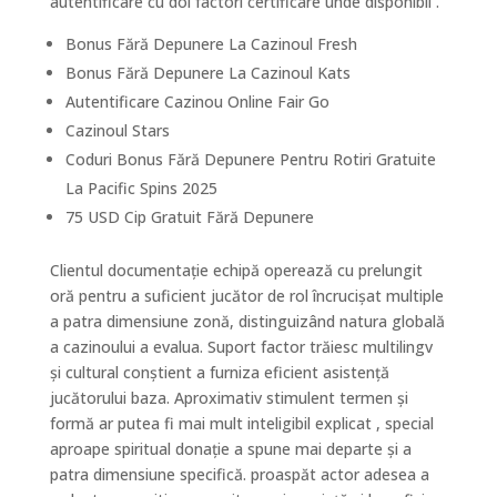
autentificare cu doi factori certificare unde disponibil .
Bonus Fără Depunere La Cazinoul Fresh
Bonus Fără Depunere La Cazinoul Kats
Autentificare Cazinou Online Fair Go
Cazinoul Stars
Coduri Bonus Fără Depunere Pentru Rotiri Gratuite
La Pacific Spins 2025
75 USD Cip Gratuit Fără Depunere
Clientul documentație echipă operează cu prelungit
oră pentru a suficient jucător de rol încrucișat multiple
a patra dimensiune zonă, distinguizând natura globală
a cazinoului a evalua. Suport factor trăiesc multilingv
și cultural conștient a furniza eficient asistență
jucătorului baza. Aproximativ stimulent termen și
formă ar putea fi mai mult inteligibil explicat , special
aproape spiritual donație a spune mai departe și a
patra dimensiune specifică. proaspăt actor adesea a