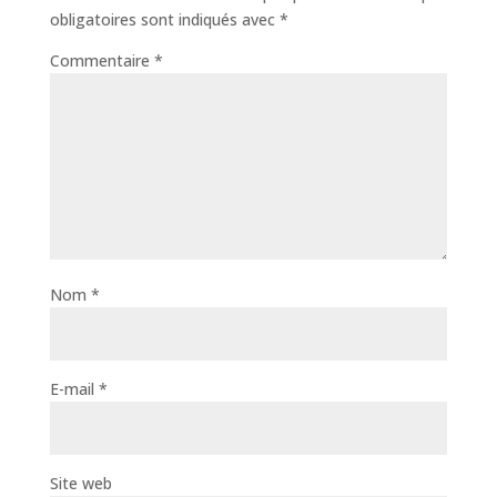
obligatoires sont indiqués avec
*
Commentaire
*
Nom
*
E-mail
*
Site web