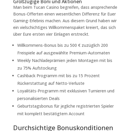
Großzügige Boni und Aktionen
Man beim Tucan Casino begreifen, dass ansprechende
Bonus-Offerten einen wesentlichen Differenz für Euer
Gaming-Erlebnis machen. Aus diesem Grund haben wir
ein vielschichtiges Willkommenspaket kreiert, das sich
über Eure ersten vier Einlagen erstreckt.
Willkommens-Bonus bis zu 500 € zuzüglich 200
Freispiele auf ausgewählte Premium-Automaten
Weekly Nachladeprämien jeden Montagen mit bis
zu 75% Aufstockung
Cashback Programm mit bis zu 15 Prozent
Rückerstattung auf Netto-Verluste
Loyalitäts-Programm mit exklusiven Turnieren und
personalisierten Deals
Geburtstagsbonus für jegliche registrierten Spieler
mit komplett bestätigtem Account
Durchsichtige Bonuskonditionen