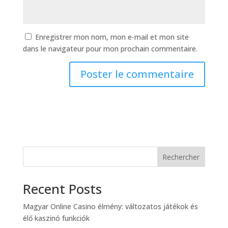
Enregistrer mon nom, mon e-mail et mon site
dans le navigateur pour mon prochain commentaire.
Rechercher
Recent Posts
Magyar Online Casino élmény: változatos játékok és
élő kaszinó funkciók