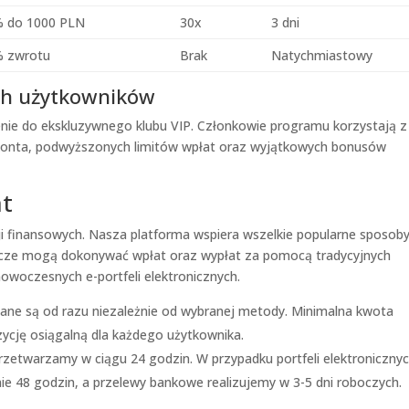
 do 1000 PLN
30x
3 dni
% zwrotu
Brak
Natychmiastowy
ch użytkowników
enie do ekskluzywnego klubu VIP. Członkowie programu korzystają z
 konta, podwyższonych limitów wpłat oraz wyjątkowych bonusów
at
 finansowych. Nasza platforma wspiera wszelkie popularne sposob
racze mogą dokonywać wpłat oraz wypłat za pomocą tradycyjnych
woczesnych e-portfeli elektronicznych.
ane są od razu niezależnie od wybranej metody. Minimalna kwota
ycję osiągalną dla każdego użytkownika.
rzetwarzamy w ciągu 24 godzin. W przypadku portfeli elektroniczny
ie 48 godzin, a przelewy bankowe realizujemy w 3-5 dni roboczych.