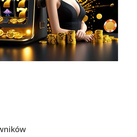
owników