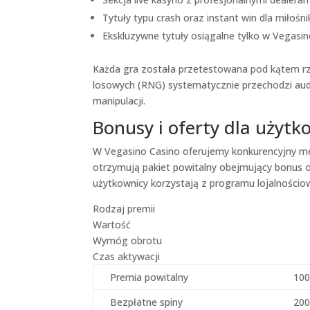
Tytuły typu crash oraz instant win dla miłośni
Ekskluzywne tytuły osiągalne tylko w Vegasi
Każda gra została przetestowana pod kątem rzet
losowych (RNG) systematycznie przechodzi aud
manipulacji.
Bonusy i oferty dla użyt
W Vegasino Casino oferujemy konkurencyjny m
otrzymują pakiet powitalny obejmujący bonus o
użytkownicy korzystają z programu lojalności
Rodzaj premii
Wartość
Wymóg obrotu
Czas aktywacji
Premia powitalny
100
Bezpłatne spiny
200