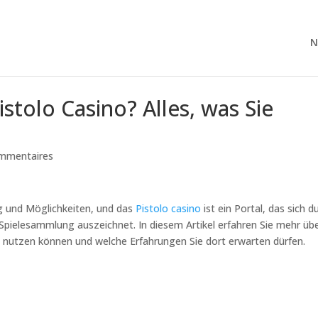
N
istolo Casino? Alles, was Sie
mmentaires
ng und Möglichkeiten, und das
Pistolo casino
ist ein Portal, das sich d
Spielesammlung auszeichnet. In diesem Artikel erfahren Sie mehr üb
es nutzen können und welche Erfahrungen Sie dort erwarten dürfen.