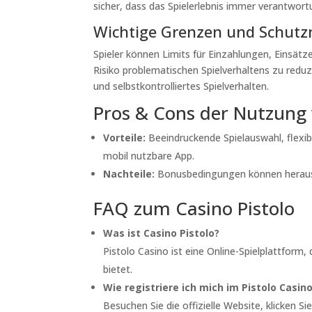
sicher, dass das Spielerlebnis immer verantwortu
Wichtige Grenzen und Schu
Spieler können Limits für Einzahlungen, Einsätz
Risiko problematischen Spielverhaltens zu redu
und selbstkontrolliertes Spielverhalten.
Pros & Cons der Nutzung 
Vorteile:
Beeindruckende Spielauswahl, flexi
mobil nutzbare App.
Nachteile:
Bonusbedingungen können herausfo
FAQ zum Casino Pistolo
Was ist Casino Pistolo?
Pistolo Casino ist eine Online-Spielplattform,
bietet.
Wie registriere ich mich im Pistolo Casin
Besuchen Sie die offizielle Website, klicken S