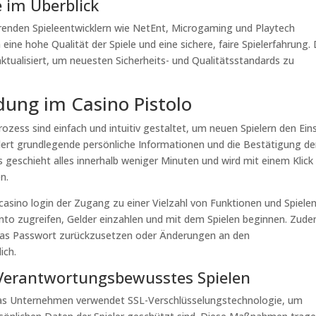
 im Überblick
hrenden Spieleentwicklern wie NetEnt, Microgaming und Playtech
ine hohe Qualität der Spiele und eine sichere, faire Spielerfahrung. 
ktualisiert, um neuesten Sicherheits- und Qualitätsstandards zu
ung im Casino Pistolo
rozess sind einfach und intuitiv gestaltet, um neuen Spielern den Ein
rdert grundlegende persönliche Informationen und die Bestätigung de
geschieht alles innerhalb weniger Minuten und wird mit einem Klick
n.
 casino login der Zugang zu einer Vielzahl von Funktionen und Spielen
onto zugreifen, Gelder einzahlen und mit dem Spielen beginnen. Zud
das Passwort zurückzusetzen oder Änderungen an den
ich.
erantwortungsbewusstes Spielen
o. Das Unternehmen verwendet SSL-Verschlüsselungstechnologie, um