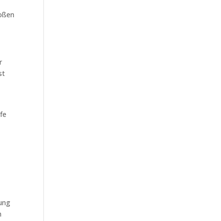
roßen
r
st
lfe
lung
n