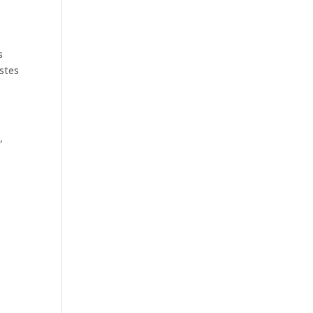
s
sstes
,