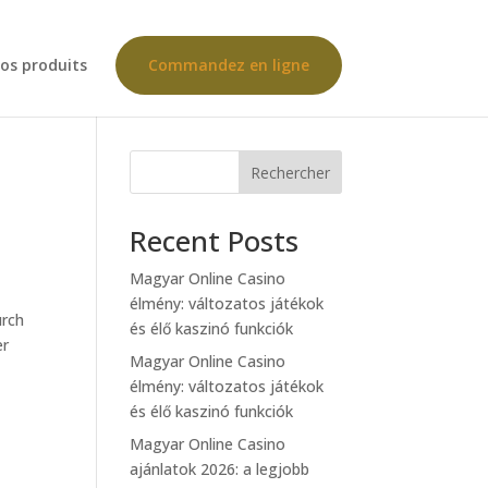
os produits
Commandez en ligne
Rechercher
Recent Posts
Magyar Online Casino
élmény: változatos játékok
urch
és élő kaszinó funkciók
er
Magyar Online Casino
élmény: változatos játékok
és élő kaszinó funkciók
Magyar Online Casino
ajánlatok 2026: a legjobb