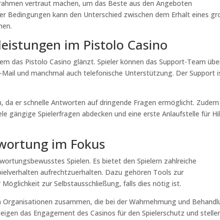
rahmen vertraut machen, um das Beste aus den Angeboten
ieser Bedingungen kann den Unterschied zwischen dem Erhalt eines g
hen.
eistungen im Pistolo Casino
 dem das Pistolo Casino glänzt. Spieler können das Support-Team übe
E-Mail und manchmal auch telefonische Unterstützung. Der Support i
on, da er schnelle Antworten auf dringende Fragen ermöglicht. Zudem
e gängige Spielerfragen abdecken und eine erste Anlaufstelle für Hi
twortung im Fokus
wortungsbewusstes Spielen. Es bietet den Spielern zahlreiche
Spielverhalten aufrechtzuerhalten. Dazu gehören Tools zur
Möglichkeit zur Selbstausschließung, falls dies nötig ist.
nen Organisationen zusammen, die bei der Wahrnehmung und Behand
igen das Engagement des Casinos für den Spielerschutz und stelle