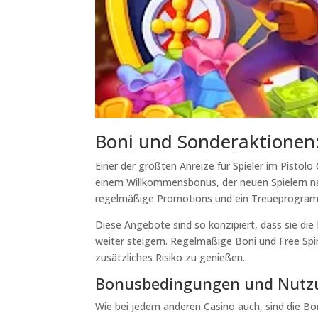
Boni und Sonderaktionen:
Einer der größten Anreize für Spieler im Pisto
einem Willkommensbonus, der neuen Spielern nac
regelmäßige Promotions und ein Treueprogramm,
Diese Angebote sind so konzipiert, dass sie die
weiter steigern. Regelmäßige Boni und Free Spi
zusätzliches Risiko zu genießen.
Bonusbedingungen und Nutz
Wie bei jedem anderen Casino auch, sind die Bo