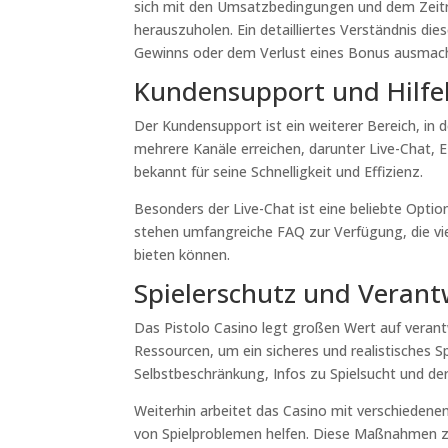
sich mit den Umsatzbedingungen und dem Zeit
herauszuholen. Ein detailliertes Verständnis d
Gewinns oder dem Verlust eines Bonus ausmac
Kundensupport und Hilfel
Der Kundensupport ist ein weiterer Bereich, in
mehrere Kanäle erreichen, darunter Live-Chat, 
bekannt für seine Schnelligkeit und Effizienz.
Besonders der Live-Chat ist eine beliebte Opti
stehen umfangreiche FAQ zur Verfügung, die viel
bieten können.
Spielerschutz und Veran
Das Pistolo Casino legt großen Wert auf verant
Ressourcen, um ein sicheres und realistisches 
Selbstbeschränkung, Infos zu Spielsucht und der 
Weiterhin arbeitet das Casino mit verschiede
von Spielproblemen helfen. Diese Maßnahmen ze