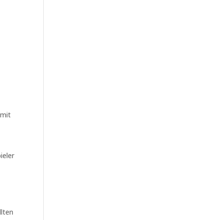
 mit
ieler
llten