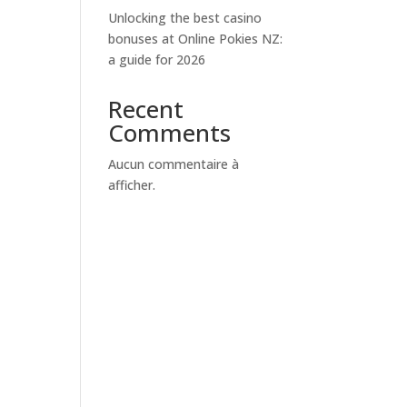
Unlocking the best casino
bonuses at Online Pokies NZ:
a guide for 2026
Recent
Comments
Aucun commentaire à
afficher.