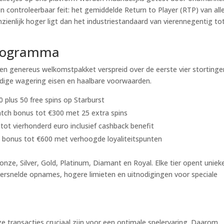
 controleerbaar feit: het gemiddelde Return to Player (RTP) van all
ienlijk hoger ligt dan het industriestandaard van vierennegentig to
Programma
n genereus welkomstpakket verspreid over de eerste vier stortinge
ige wagering eisen en haalbare voorwaarden.
plus 50 free spins op Starburst
tch bonus tot €300 met 25 extra spins
tot vierhonderd euro inclusief cashback benefit
h bonus tot €600 met verhoogde loyaliteitspunten
ze, Silver, Gold, Platinum, Diamant en Royal. Elke tier opent uniek
ersnelde opnames, hogere limieten en uitnodigingen voor speciale
e transacties cruciaal zijn voor een optimale spelervaring. Daarom