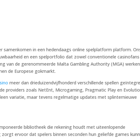
zier samenkomen in een hedendaags online spelplatform platform. On
ouwbaarheid en een spelportfolio dat zowel conventionele casinofans
ing van de gerenommeerde Malta Gambling Authority (MGA) werken
nnen de Europese gokmarkt.
asino
meer dan drieduizendvijfhonderd verschillende spellen geïntegr
e providers zoals NetEnt, Microgaming, Pragmatic Play en Evoluti
een variatie, maar tevens regelmatige updates met splinternieuwe
omponeerde bibliotheek die rekening houdt met uiteenlopende
g zorgt ervoor dat spelers binnen seconden hun geliefde games kun