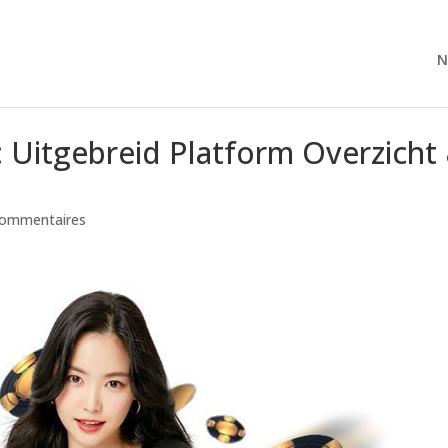
N
: Uitgebreid Platform Overzicht
commentaires