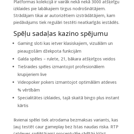
Platformas kolekcijā ir vairāk nekā nekā 3000 atšķirīgu
izklaides pie labākajiem tirgus nodrošinātājiem.
Strādājam tikai ar autorizētiem izstrādātājiem, kam
piedāvājums tiek regulāri testēti neatkarīgās iestādēs.
Spēļu sadaļas kazino spējumu
Gaming sloti kas ietver klasiskajiem, vizuālām un
pieaugošām džekpota funkcijām
Galda spēles – rulete, 21, bākara atšķirīgos veidos
Tiešraides spēles izmantojot profesionāliem
krupijeriem live
Videopoker pokers izmantojot optimālām atdeves
% vērtībām
Specialitātes izklaides, tajā skaitā bingo plus instant
kārtis
Ikvienai spēlei tiek atrodama bezmaksas variants, kas
ļauj testēt caur gameplay bez īstas naudas riska. RTP
(atdeves spēlētājam) procentuālie rādītāji kļūst