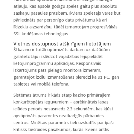
atļauju, kas apsola godīgu spēles gaitu plus absolūtu
saskaņu pasaules prasībām. Ikviens spēlētājs varēs būt
pārliecināts par personīgo datu privātumu kā arī
līdzekļu aizsardzību, tādēļ izmantojam progresīvākās
SSL kodēšanas tehnoloģijas.
Vietnes dostupnost atšķirīgiem lietotājiem
Šī kazino ir totāli optimizēts darbam uz dažādām
galalietotāju izslēdzot vajadzības lejupielādēt
lietojumprogrammu aplikācijas. Responsīvais
izkārtojums pats pielāgo monitora izmēram,
garantējot izcilu izmantošanas pieredzi kā uz PC, gan
tabletes vai mobīlā telefona.
Sistēmas ātrums ir kāds starp kazino primārajiem
konkurētspējas ieguvumiem – aprēķinātais lapas
ielādes periods nesasniedz 2.3 sekundēm, kas kļūst
apstiprināts parametrs neatkarīgās pārbaudes
centros. Minētais parametrs tiek uzskatīts par īpaši
kritisks tiešraides pasākumos, kurās ikviens brīdis