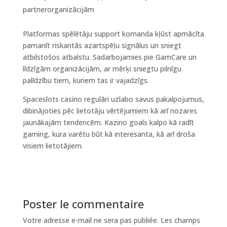
partnerorganizācijām
Platformas spēlētāju support komanda kļūst apmācīta
pamanīt riskantās azartspēļu signālus un sniegt
atbilstošos atbalstu. Sadarbojamies pie GamCare un
līdzīgām organizācijām, ar mērķi sniegtu pilnīgu
palīdzību tiem, kuriem tas ir vajadzīgs.
Spaceslots casino regulāri uzlabo savus pakalpojumus,
dibinājoties pēc lietotāju vērtējumiem kā arī nozares
jaunākajām tendencēm. Kazino goals kalpo kā radīt
gaming, kura varētu būt kā interesanta, kā arī droša
visiem lietotājiem.
Poster le commentaire
Votre adresse e-mail ne sera pas publiée.
Les champs