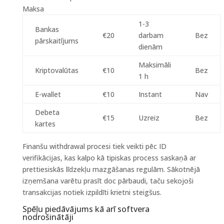
Maksa
1-3
Bankas
€20
darbam
Bez
pārskaitījums
dienām
Maksimāli
Kriptovalūtas
€10
Bez
1 h
E-wallet
€10
Instant
Nav
Debeta
€15
Uzreiz
Bez
kartes
Finanšu withdrawal procesi tiek veikti pēc ID
verifikācijas, kas kalpo kā tipiskas process saskaņā ar
prettiesiskās līdzekļu mazgāšanas regulām. Sākotnējā
izņemšana varētu prasīt doc pārbaudi, taču sekojoši
transakcijas notiek izpildīti krietni steigšus.
Spēļu piedāvājums kā arī softvera
nodrošinātāji