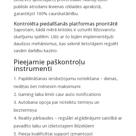
publiski atrodami ikvienas izklaides aprakstā,
garantējot 100% caurskatāmību.
Kontrolēta piedalīšanās platformas prioritātē
Saprotam, kādā mērā kritiskis ir uzturēt līdzsvarotu
skatījumu spēlēm. Līdz ar to bijām implementējuši
daudzus mehānismus, kas sekmē lietotājiem regulēt
savām darbību kazino.
Pieejamie paškontroļu
instrumenti
Papildināšanas ierobežojumu noteikšana – dienas,
nedēļas bet mēnesim maksimumi
Gaming laika limiti caur auto notifications
Autobana opcija par noteiktu termiņu un
beztermiņa
Reality pārbaudes – regulāri atgādinājumi saistībā ar
pavadīto laiku un izlietotajiem līdzekļiem
Pieeja kvalificētai support izmantojot