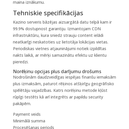
maina iznākumu.
Tehniskie specifikācijas
Kazino serveris bāzējas aizsargātā datu telpā kam ir
99.9% dostupnost garantiju. Izmantojam CDN
infrastruktūru, kura sniedz strauju content ielādi
neatkarīgi neskatoties uz lietotāja lokācijas vietas.
Periodiskas vietnes atjauninājumi notiek izpildītas
nakts laikā, ar mērķi samazinātu efektu uz klientu
pieredzi.
Norēķinu opcijas plus darījumu drošums
Nodrošinām daudzveidīgas iespējas finanšu iemaksām
plus izmaksām, paturot rēķinos atšķirīgu ģeogrāfisko
spēlētāju vajadzības. Katrs norēķinu metode kļūst
rūpīgi testēts kā arī integrēts ar papildu security
pakāpēm.
Payment veids
Minimālā summa
Procesēšanas periods