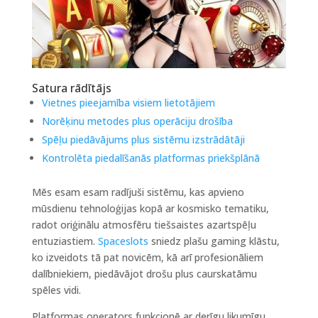
Satura rādītājs
Vietnes pieejamība visiem lietotājiem
Norēķinu metodes plus operāciju drošība
Spēļu piedāvājums plus sistēmu izstrādātāji
Kontrolēta piedalīšanās platformas priekšplānā
Mēs esam esam radījuši sistēmu, kas apvieno
mūsdienu tehnoloģijas kopā ar kosmisko tematiku,
radot oriģinālu atmosfēru tiešsaistes azartspēļu
entuziastiem.
Spaceslots
sniedz plašu gaming klāstu,
ko izveidots tā pat novicēm, kā arī profesionāliem
dalībniekiem, piedāvājot drošu plus caurskatāmu
spēles vidi.
Platformas operators funkcionē ar derīgu likumīgu