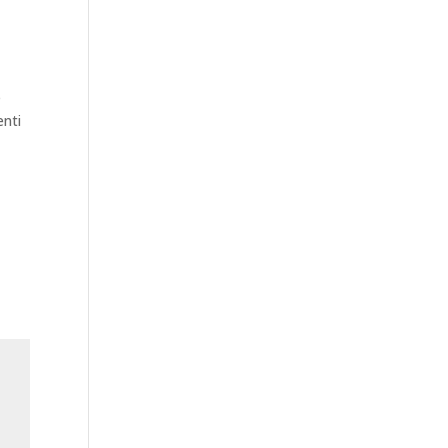
e
enti