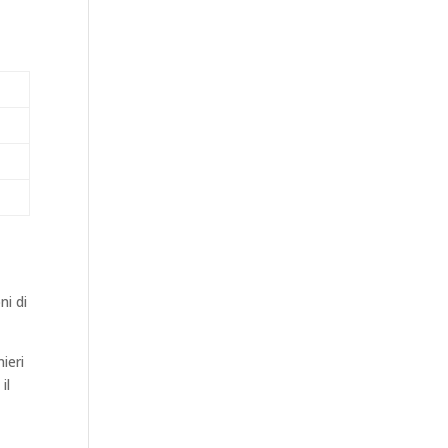
ni di
ieri
il