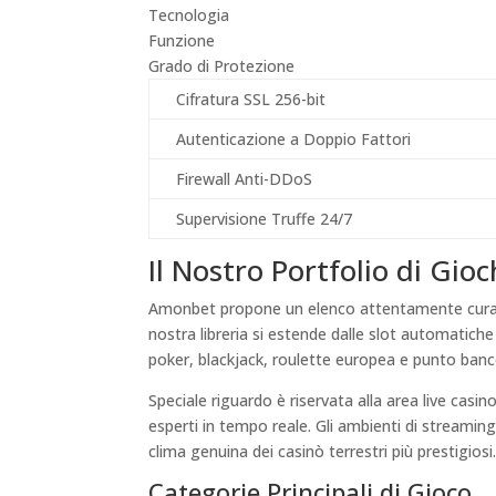
Tecnologia
Funzione
Grado di Protezione
Cifratura SSL 256-bit
Autenticazione a Doppio Fattori
Firewall Anti-DDoS
Supervisione Truffe 24/7
Il Nostro Portfolio di Gioc
Amonbet propone un elenco attentamente curato c
nostra libreria si estende dalle slot automatiche 
poker, blackjack, roulette europea e punto banco 
Speciale riguardo è riservata alla area live casino
esperti in tempo reale. Gli ambienti di streaming
clima genuina dei casinò terrestri più prestigiosi
Categorie Principali di Gioco