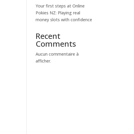
Your first steps at Online
Pokies NZ: Playing real
money slots with confidence
Recent
Comments
Aucun commentaire à
afficher.