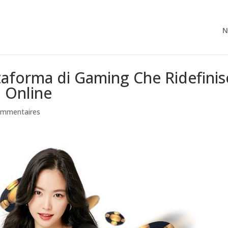
N
taforma di Gaming Che Ridefinis
ò Online
ommentaires