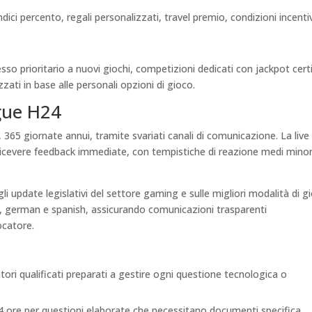
dici percento, regali personalizzati, travel premio, condizioni incenti
resso prioritario a nuovi giochi, competizioni dedicati con jackpot certi
zzati in base alle personali opzioni di gioco.
ngue H24
, 365 giornate annui, tramite svariati canali di comunicazione. La live
 ricevere feedback immediate, con tempistiche di reazione medi minori
i update legislativi del settore gaming e sulle migliori modalità di g
e, german e spanish, assicurando comunicazioni trasparenti
ocatore.
ori qualificati preparati a gestire ogni questione tecnologica o
4 ore per questioni elaborate che necessitano documenti specifica