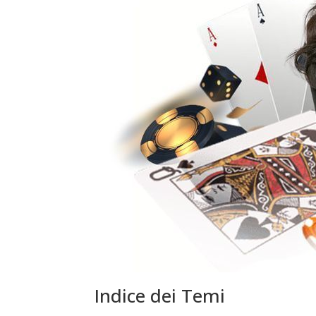
Indice dei Temi