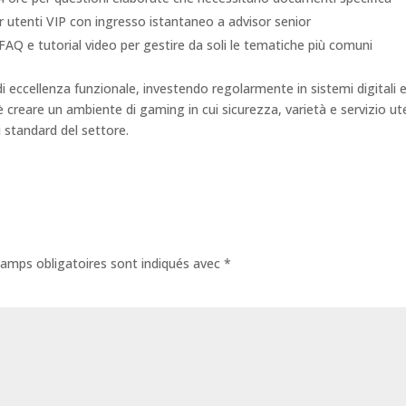
utenti VIP con ingresso istantaneo a advisor senior
 FAQ e tutorial video per gestire da soli le tematiche più comuni
i eccellenza funzionale, investendo regolarmente in sistemi digitali 
è creare un ambiente di gaming in cui sicurezza, varietà e servizio ut
i standard del settore.
amps obligatoires sont indiqués avec
*