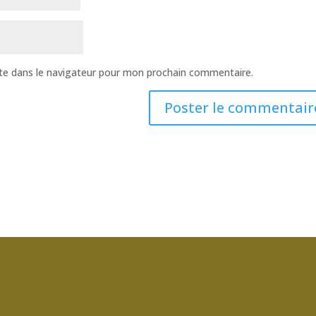
te dans le navigateur pour mon prochain commentaire.