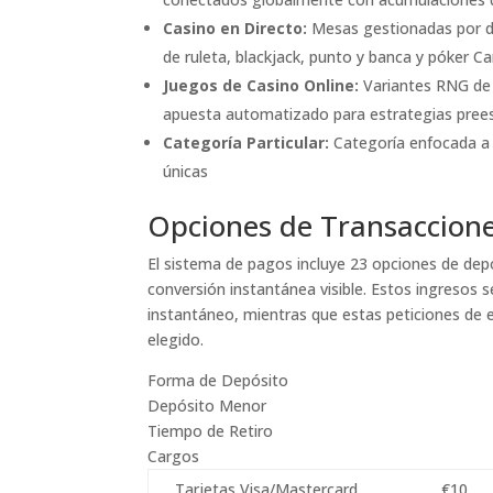
Casino en Directo:
Mesas gestionadas por de
de ruleta, blackjack, punto y banca y póker Ca
Juegos de Casino Online:
Variantes RNG de 
apuesta automatizado para estrategias prees
Categoría Particular:
Categoría enfocada a 
únicas
Opciones de Transaccione
El sistema de pagos incluye 23 opciones de dep
conversión instantánea visible. Estos ingresos
instantáneo, mientras que estas peticiones de
elegido.
Forma de Depósito
Depósito Menor
Tiempo de Retiro
Cargos
Tarjetas Visa/Mastercard
€10