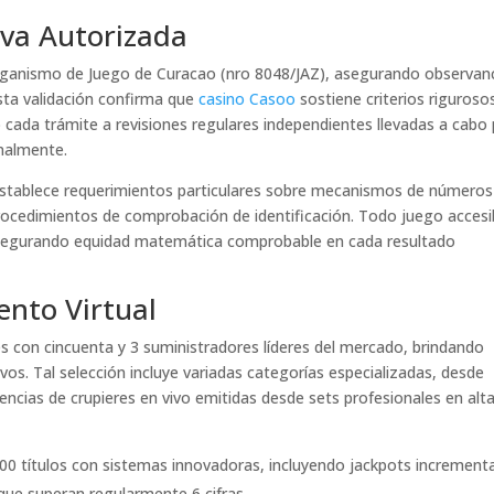
iva Autorizada
 Organismo de Juego de Curacao (nro 8048/JAZ), asegurando observan
sta validación confirma que
casino Casoo
sostiene criterios riguroso
o cada trámite a revisiones regulares independientes llevadas a cabo
onalmente.
establece requerimientos particulares sobre mecanismos de números
rocedimientos de comprobación de identificación. Todo juego accesi
, asegurando equidad matemática comprobable en cada resultado
ento Virtual
 con cincuenta y 3 suministradores líderes del mercado, brindando
vos. Tal selección incluye variadas categorías especializadas, desde
ncias de crupieres en vivo emitidas desde sets profesionales en alt
00 títulos con sistemas innovadoras, incluyendo jackpots increment
ue superan regularmente 6 cifras