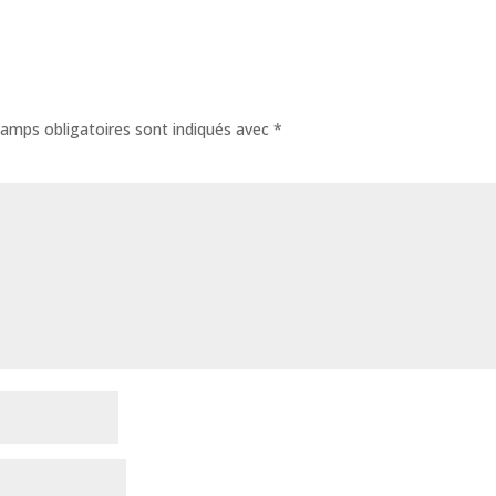
amps obligatoires sont indiqués avec
*