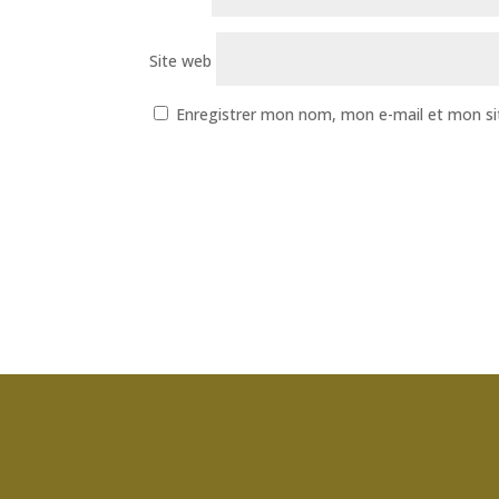
Site web
Enregistrer mon nom, mon e-mail et mon si