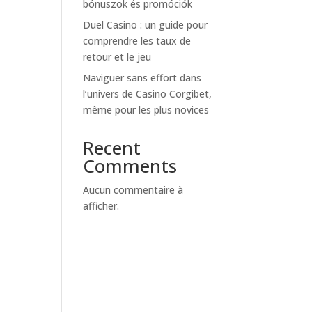
bónuszok és promóciók
Duel Casino : un guide pour
comprendre les taux de
retour et le jeu
Naviguer sans effort dans
l’univers de Casino Corgibet,
même pour les plus novices
Recent
Comments
Aucun commentaire à
afficher.