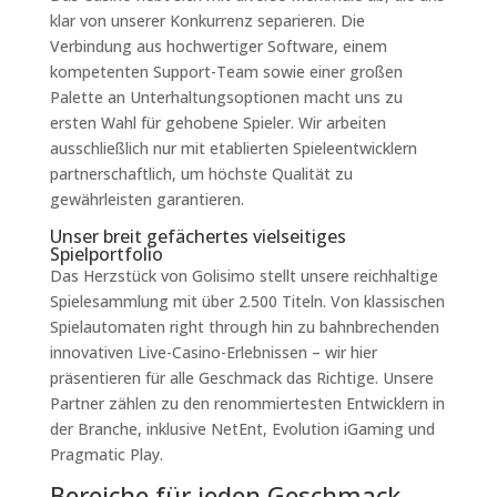
klar von unserer Konkurrenz separieren. Die
Verbindung aus hochwertiger Software, einem
kompetenten Support-Team sowie einer großen
Palette an Unterhaltungsoptionen macht uns zu
ersten Wahl für gehobene Spieler. Wir arbeiten
ausschließlich nur mit etablierten Spieleentwicklern
partnerschaftlich, um höchste Qualität zu
gewährleisten garantieren.
Unser breit gefächertes vielseitiges
Spielportfolio
Das Herzstück von Golisimo stellt unsere reichhaltige
Spielesammlung mit über 2.500 Titeln. Von klassischen
Spielautomaten right through hin zu bahnbrechenden
innovativen Live-Casino-Erlebnissen – wir hier
präsentieren für alle Geschmack das Richtige. Unsere
Partner zählen zu den renommiertesten Entwicklern in
der Branche, inklusive NetEnt, Evolution iGaming und
Pragmatic Play.
Bereiche für jeden Geschmack