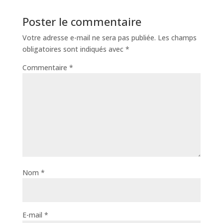
Poster le commentaire
Votre adresse e-mail ne sera pas publiée.
Les champs
obligatoires sont indiqués avec
*
Commentaire
*
Nom
*
E-mail
*