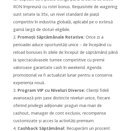
RON împreună cu rotiri bonus. Requisitele de wagering
sunt setate la 35x, un nivel standard de piață
competitiv în industria globală, aplicabil pe o extinsă
gamă largă de sloturi eligibile.
Promoții Săptămânale Rotative:
Orice zi a
perioadei aduce oportunități unice – de începând cu
reload bonuses în zilele de început de săptămână până
la spectaculoasele turnee competitive cu premii
valoroase garantate cash în weekend. Agenda
promoțional va fi actualizat lunar pentru a conserva
experiența nouă.
Program VIP cu Niveluri Diverse:
Clienții fideli
avansează prin șase distincte niveluri unice, fiecare
oferind privilegii adiționale: praguri mai mari de
cashout, manager de cont exclusiv, recompense
customizate și acces la activități premium.
Cashback Săptămânal:
Recuperăm un procent