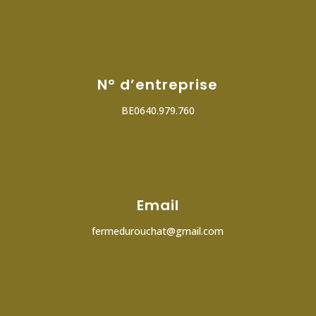
N° d’entreprise
BE0640.979.760
Email
fermedurouchat@gmail.com