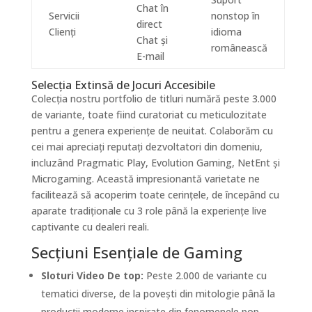
Chat în
Servicii
nonstop în
direct
Clienți
idioma
Chat și
românească
E-mail
Selecția Extinsă de Jocuri Accesibile
Colecția nostru portfolio de titluri numără peste 3.000
de variante, toate fiind curatoriat cu meticulozitate
pentru a genera experiențe de neuitat. Colaborăm cu
cei mai apreciați reputați dezvoltatori din domeniu,
incluzând Pragmatic Play, Evolution Gaming, NetEnt și
Microgaming. Această impresionantă varietate ne
facilitează să acoperim toate cerințele, de începând cu
aparate tradiționale cu 3 role până la experiențe live
captivante cu dealeri reali.
Secțiuni Esențiale de Gaming
Sloturi Video De top:
Peste 2.000 de variante cu
tematici diverse, de la povești din mitologie până la
producții moderne inspirate din fenomenele pop.