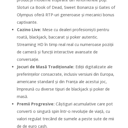
Sloturi ca Book of Dead, Sweet Bonanza și Gates of
Olympus oferă RTP-uri generoase și mecanici bonus
captivante.
Cazino Live:
Mese cu dealeri profesioniști pentru
roată, blackjack, baccarat și poker autentic.
Streaming HD în timp real real cu numeroase poziții
de cameră și funcții interactive avansate de
conversație.
Jocuri de Masă Tradiționale:
Ediții digitalizate ale
preferințelor consacrate, inclusiv versiuni din Europa,
americane standard și din Franța ale acestui joc,
împreună cu diverse tipuri de blackjack și poker de
masă.
Premii Progresive:
Câștiguri acumulative care pot
converti o singură spin într-o revoluție de viață, cu
valori regulat trecând de sumele a peste sute de mii
de de euro cash.